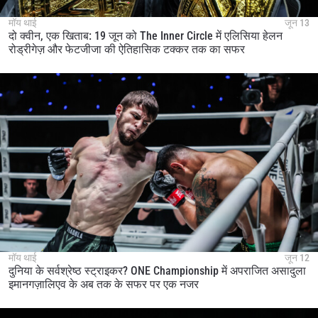
मॉय थाई
जून 13
दो क्वीन, एक खिताब: 19 जून को The Inner Circle में एलिसिया हेलन
रोड्रीगेज़ और फेटजीजा की ऐतिहासिक टक्कर तक का सफर
मॉय थाई
जून 12
दुनिया के सर्वश्रेष्ठ स्ट्राइकर? ONE Championship में अपराजित असादुला
इमानगज़ालिएव के अब तक के सफर पर एक नजर