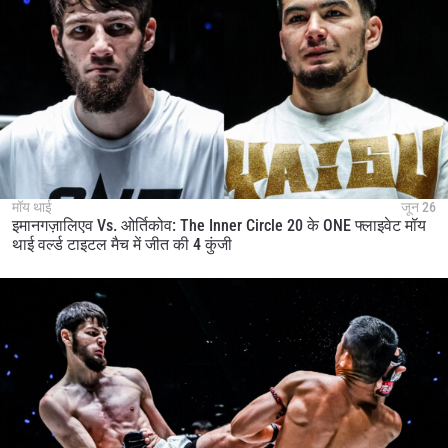
STAY IN THE KNOW
Take ONE Championship wherever you go! Sign up now
to gain access to latest news, unlock special offers
and get first access to the best seats to our live
events.
मॉय थाई
जून 26
ईमेल
इमानगज़ालिएव Vs. ओर्तिकोव: The Inner Circle 20 के ONE फ्लाइवेट मॉय
प्रतिद्वंद्वी
थाई वर्ल्ड टाइटल मैच में जीत की 4 कुंजी
इवेंट
नाम
हाइलाइट्स देखें
सदस्यता लें
By submitting this form, you are agreeing to our
collection, use and disclosure of your information