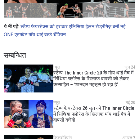
ये भी पढ़ें:
स्टैम्प फेयरटेक्स को हराकर एलिसिया हेलन रोड्रीगेज़ बनीं नई
ONE एटमवेट मॉय थाई वर्ल्ड चैंपियन
सम्बन्धित
न्यूज़
जून 24
स्टैम्प The Inner Circle 20 के मॉय थाई मैच में
सिंथिया फ्लोरेस के खिलाफ वापसी को लेकर
उत्साहित – ‘शानदार महसूस हो रहा है’
न्यूज़
मई 20
स्टैम्प फेयरटेक्स 26 जून को The Inner Circle
में सिंथिया फ्लोरेस के खिलाफ मॉय थाई मैच में
वापसी करेंगी
किकबॉक्सिंग
अगस्त 7