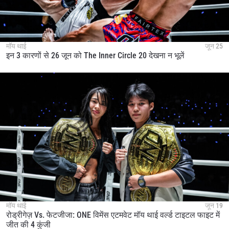
under our
Privacy Policy
. You may unsubscribe from
these communications at any time.
मॉय थाई
जून 25
इन 3 कारणों से 26 जून को The Inner Circle 20 देखना न भूलें
मॉय थाई
जून 19
रोड्रीगेज़ Vs. फेटजीजा: ONE विमेंस एटमवेट मॉय थाई वर्ल्ड टाइटल फाइट में
जीत की 4 कुंजी