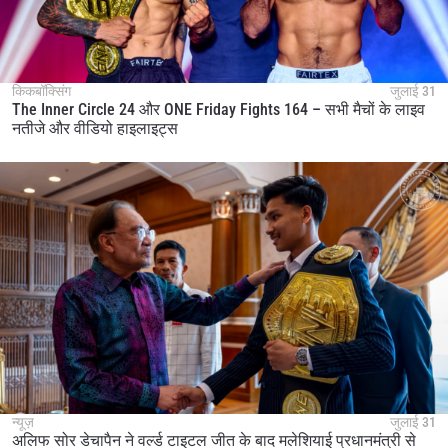
किकबॉक्सिंग
जुलाई 31
The Inner Circle 24 और ONE Friday Fights 164 – सभी मैचों के लाइव
नतीजे और वीडियो हाइलाइट्स
न्यूज़
जुलाई 31
अलिफ सोर डेचापैन ने वर्ल्ड टाइटल जीत के बाद मलेशियाई प्रधानमंत्री से