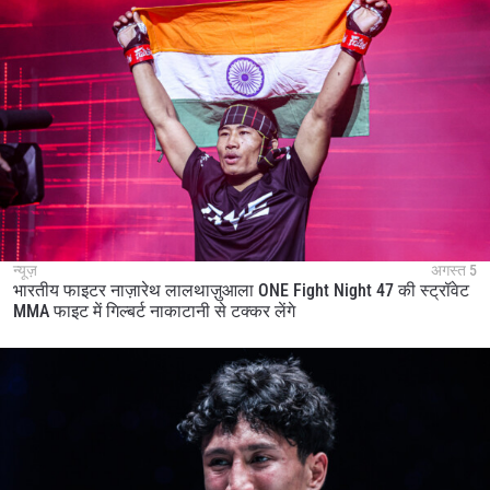
न्यूज़
अगस्त 5
भारतीय फाइटर नाज़ारेथ लालथाज़ुआला ONE Fight Night 47 की स्ट्रॉवेट
MMA फाइट में गिल्बर्ट नाकाटानी से टक्कर लेंगे