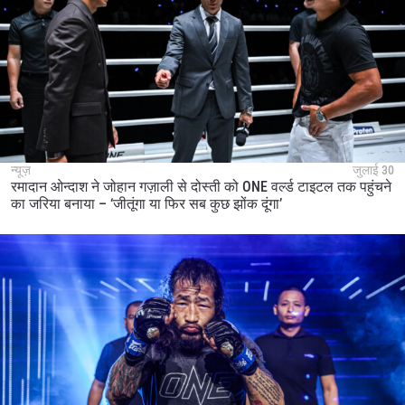
न्यूज़
जुलाई 30
रमादान ओन्दाश ने जोहान गज़ाली से दोस्ती को ONE वर्ल्ड टाइटल तक पहुंचने
का जरिया बनाया – ‘जीतूंगा या फिर सब कुछ झोंक दूंगा’