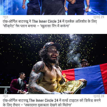
न्यूज़
जुलाई 29
एंख-ओर्गिल बाटरखू ने The Inner Circle 24 में एलबैक अलिशोव के लिए
‘सीक्रेट’ गेम प्लान बनाया – ‘खुलासा रिंग में करूंगा’
न्यूज़
जुलाई 28
एंख-ओर्गिल बाटरखू The Inner Circle 24 में वर्ल्ड टाइटल को डिफेंड करने
के लिए तैयार – ‘जबरदस्त मुकाबला देखने को मिलेगा’