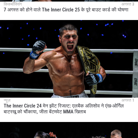
किकबॉक्सिंग
अगस्त 3
7 अगस्त को होने वाले The Inner Circle 25 के पूरे बाउट कार्ड की घोषणा
न्यूज़
अगस्त 1
The Inner Circle 24 मेन इवेंट रिजल्ट: एलबैक अलिशोव ने एंख-ओर्गिल
बाटरखू को चौंकाया, जीता बेंटमवेट MMA खिताब