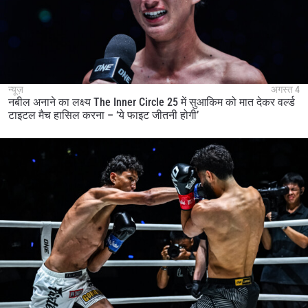
न्यूज़
अगस्त 4
नबील अनाने का लक्ष्य The Inner Circle 25 में सुआकिम को मात देकर वर्ल्ड
टाइटल मैच हासिल करना – ‘ये फाइट जीतनी होगी’