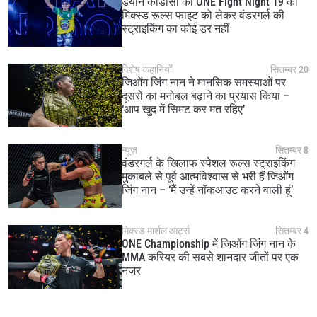
डयाने कार्डोसो को ONE Fight Night 19 की
मिक्स्ड रूल्स फाइट को लेकर वंडरगर्ल की
स्ट्राइकिंग का कोई डर नहीं
STAY IN THE KNOW
Take ONE Championship wherever you go! Sign up now
to gain access to latest news, unlock special offers
विशेष कहानियाँ
सितम्बर 20
and get first access to the best seats to our live
जिओंग जिंग नान ने मानसिक समस्याओं पर
events.
दूसरों का मनोबल बढ़ाने का प्रयास किया –
ईमेल
‘आप खुद में सिमट कर मत रहिए’
प्रतिद्वंद्वी
न्यूज़
सितम्बर 8
इवेंट
नाम
वंडरगर्ल के खिलाफ स्पेशल रूल्स स्ट्राइकिंग
मुकाबले से पूर्व आत्मविश्वास से भरी हैं जिओंग
जिंग नान – ‘मैं उन्हें नॉकआउट करने वाली हूं’
हाइलाइट्स देखें
सदस्यता लें
मिक्स्ड मार्शल आर्ट्स
सितम्बर 4
ONE Championship में जिओंग जिंग नान के
By submitting this form, you are agreeing to our
MMA करियर की सबसे शानदार जीतों पर एक
collection, use and disclosure of your information
नजर
under our
Privacy Policy
. You may unsubscribe from
these communications at any time.