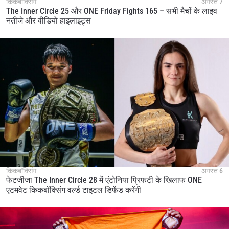
किकबॉक्सिंग
अगस्त 7
The Inner Circle 25 और ONE Friday Fights 165 – सभी मैचों के लाइव
इवेंट
नतीजे और वीडियो हाइलाइट्स
नाम
हाइलाइट्स देखें
सदस्यता लें
By submitting this form, you are agreeing to our
collection, use and disclosure of your information
under our
Privacy Policy
. You may unsubscribe from
these communications at any time.
किकबॉक्सिंग
अगस्त 6
फेटजीजा The Inner Circle 28 में एंटोनिया प्रिफटी के खिलाफ ONE
एटमवेट किकबॉक्सिंग वर्ल्ड टाइटल डिफेंड करेंगी