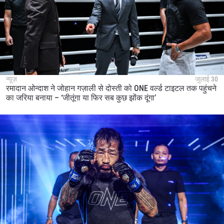
न्यूज़
जुलाई 30
रमादान ओन्दाश ने जोहान गज़ाली से दोस्ती को ONE वर्ल्ड टाइटल तक पहुंचने
का जरिया बनाया – ‘जीतूंगा या फिर सब कुछ झोंक दूंगा’