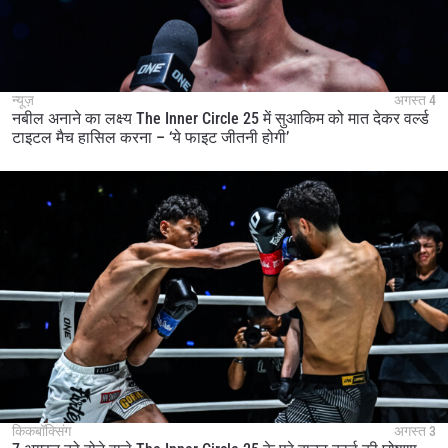
न्यूज़
अगस्त 4
नबील अनाने का लक्ष्य The Inner Circle 25 में सुआकिम को मात देकर वर्ल्ड
टाइटल मैच हासिल करना – ‘ये फाइट जीतनी होगी’
किकबॉक्सिंग
अगस्त 3