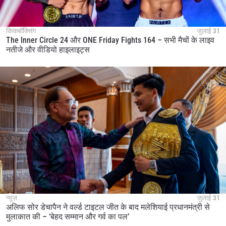
किकबॉक्सिंग
जुलाई 31
The Inner Circle 24 और ONE Friday Fights 164 – सभी मैचों के लाइव
नतीजे और वीडियो हाइलाइट्स
न्यूज़
जुलाई 31
अलिफ सोर डेचापैन ने वर्ल्ड टाइटल जीत के बाद मलेशियाई प्रधानमंत्री से
मुलाकात की – ‘बेहद सम्मान और गर्व का पल’