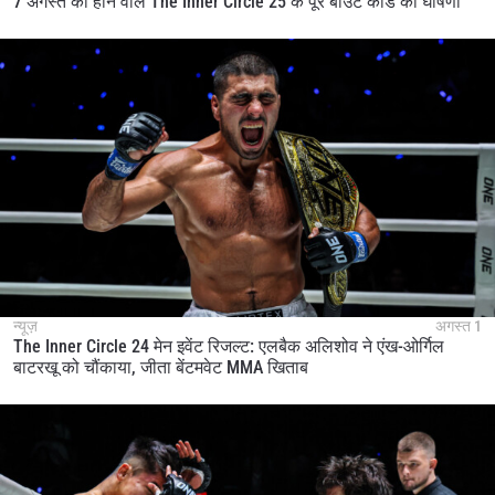
7 अगस्त को होने वाले The Inner Circle 25 के पूरे बाउट कार्ड की घोषणा
न्यूज़
अगस्त 1
The Inner Circle 24 मेन इवेंट रिजल्ट: एलबैक अलिशोव ने एंख-ओर्गिल
बाटरखू को चौंकाया, जीता बेंटमवेट MMA खिताब