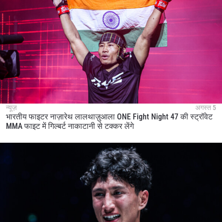
न्यूज़
अगस्त 5
भारतीय फाइटर नाज़ारेथ लालथाज़ुआला ONE Fight Night 47 की स्ट्रॉवेट
MMA फाइट में गिल्बर्ट नाकाटानी से टक्कर लेंगे