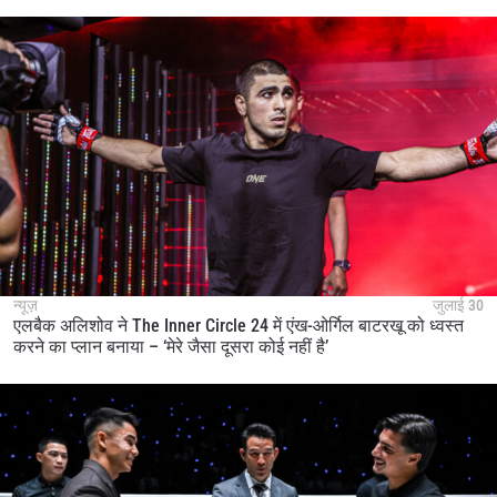
न्यूज़
जुलाई 30
एलबैक अलिशोव ने The Inner Circle 24 में एंख-ओर्गिल बाटरखू को ध्वस्त
करने का प्लान बनाया – ‘मेरे जैसा दूसरा कोई नहीं है’