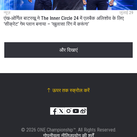
न्यूज़
जुलाई 29
एंख-ओर्गिल बाटरखू ने The Inner Circle 24 में एलबैक अलिशोव के लिए
‘सीक्रेट’ गेम प्लान बनाया – ‘खुलासा रिंग में करूंगा’
और दिखाएं
ऊपर तक स्क्रोल करें
© 2026 ONE Championship™. All Rights Reserved.
गोपनीयता नीति
उपयोग की शर्तें