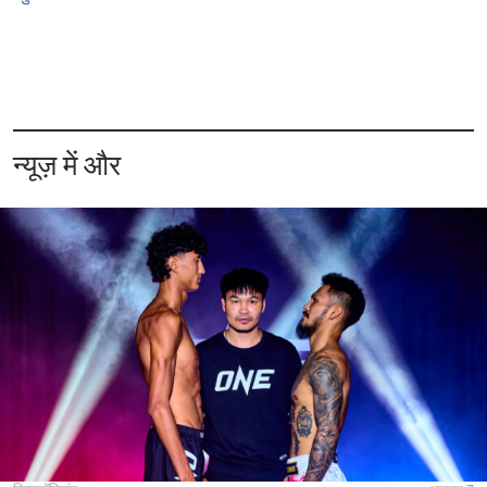
न्यूज़ में और
STAY IN THE KNOW
Take ONE Championship wherever you go! Sign up now
to gain access to latest news, unlock special offers
and get first access to the best seats to our live
events.
ईमेल
प्रतिद्वंद्वी