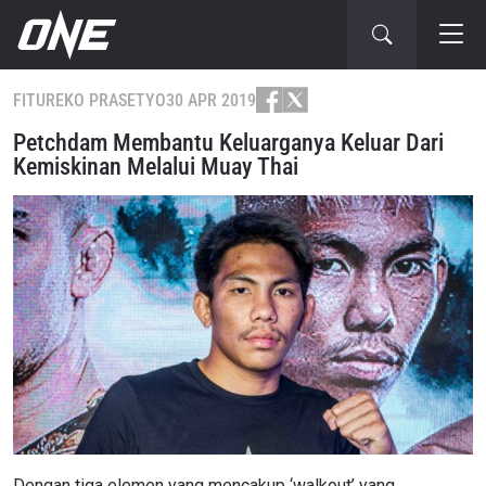
FITUR
EKO PRASETYO
30 APR 2019
Petchdam Membantu Keluarganya Keluar Dari
Kemiskinan Melalui Muay Thai
Dengan tiga elemen yang mencakup ‘walkout’ yang