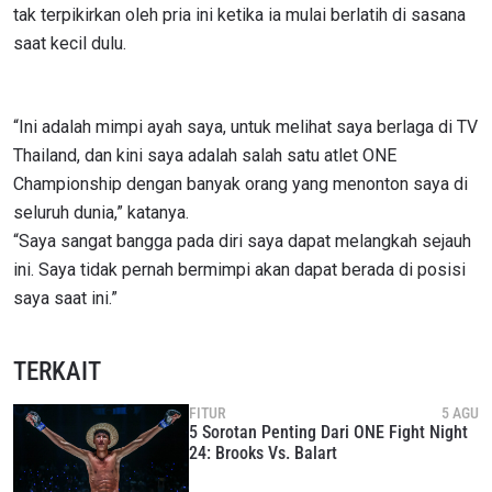
tak terpikirkan oleh pria ini ketika ia mulai berlatih di sasana
saat kecil dulu.
“Ini adalah mimpi ayah saya, untuk melihat saya berlaga di TV
Thailand, dan kini saya adalah salah satu atlet ONE
Championship dengan banyak orang yang menonton saya di
IKUTI PERKEMBANGAN TERBARU
seluruh dunia,” katanya.
Bawa ONE Championship kemana pun anda pergi!
“Saya sangat bangga pada diri saya dapat melangkah sejauh
Daftar sekarang untuk mendapat akses ke berita
ini. Saya tidak pernah bermimpi akan dapat berada di posisi
terbaru, tawaran spesial, dan akses awal untuk kursi
terbaik di gelaran langsung kami.
saya saat ini.”
EMAIL
LAWAN
TERKAIT
NAMA
GELARAN
FITUR
5 AGU
5 Sorotan Penting Dari ONE Fight Night
24: Brooks Vs. Balart
LIHAT SOROTAN TERBAIK