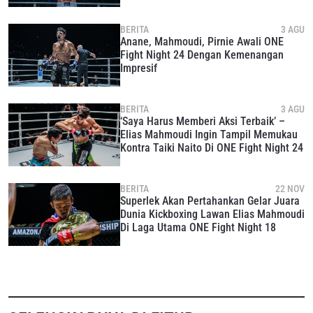
BERLANGGANAN
Dengan mengirimkan formulir ini, anda menyetujui
BERITA
3 AGU
Anane, Mahmoudi, Pirnie Awali ONE
pengumpulan, penggunaan dan pembukaan informasi
Fight Night 24 Dengan Kemenangan
anda berdasarkan
Kebijakan Privasi
kami. Anda dapat
Impresif
membatalkan (unsubscribe) dari jenis komunikasi ini
kapan saja.
BERITA
3 AGU
‘Saya Harus Memberi Aksi Terbaik’ –
Elias Mahmoudi Ingin Tampil Memukau
Kontra Taiki Naito Di ONE Fight Night 24
BERITA
22 NOV
Superlek Akan Pertahankan Gelar Juara
Dunia Kickboxing Lawan Elias Mahmoudi
Di Laga Utama ONE Fight Night 18