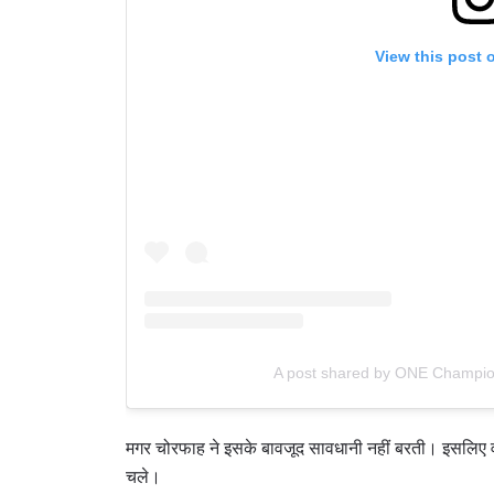
View this post 
By subm
your
A post shared by ONE Champi
मगर चोरफाह ने इसके बावजूद सावधानी नहीं बरती। इसलिए वो
चले।