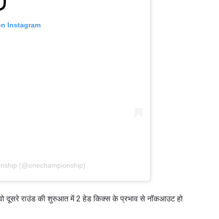
on Instagram
हाइलाइट्स देखें
सदस्यता लें
itting this form, you are agreeing to our collection, use and discl
 information under our
Privacy Policy
. You may unsubscribe from 
communications at any time.
onship (@onechampionship)
 दूसरे राउंड की शुरुआत में 2 हेड किक्स के प्रभाव से नॉकआउट हो