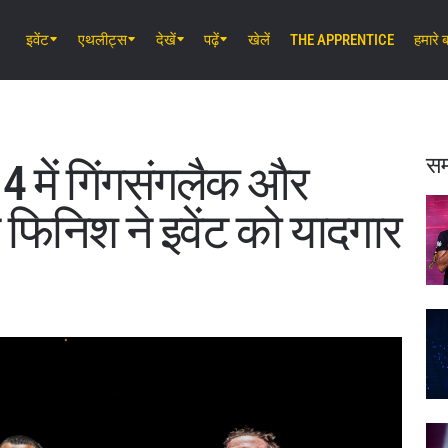
इवेंट
एथलीट्स
देखें
पढ़ें
खेलें
THE APPRENTICE
हमारे बा
अग॰ 8 (शनि) 8:30 AM UTC
इबारा वेव एरीना ओटा, टोक्यो
ONE SAMURAI 2
सम
4 में गिंगसंगलैक और
अग॰ 14 (शुक्र) 11:30 AM UTC
निश ने इवेंट को यादगार
लुम्पिनी स्टेडियम, बैंकॉक
ONE Friday Fights 166 & The Inner 
26