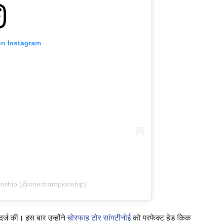
on Instagram
onship (@onechampionship)
दर्ज की। इस बार उन्होंने
चोरफाह टोर सांगटीनोई
को परफेक्ट हेड किक