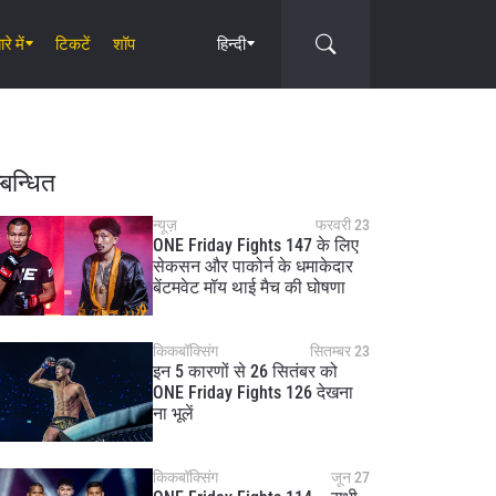
रे में
टिकटें
शॉप
हिन्दी
्बन्धित
न्यूज़
फरवरी 23
ONE Friday Fights 147 के लिए
सेकसन और पाकोर्न के धमाकेदार
Circle
बेंटमवेट मॉय थाई मैच की घोषणा
किकबॉक्सिंग
सितम्बर 23
इन 5 कारणों से 26 सितंबर को
ONE Friday Fights 126 देखना
ना भूलें
किकबॉक्सिंग
जून 27