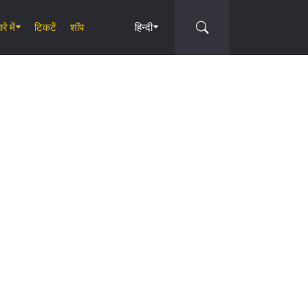
रे में
टिकटें
शॉप
हिन्दी
Circle