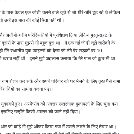
व के पास केवल एक जोड़ी चलने वाले जूते थे जो धीरे-धीरे टूट रहे थे लेकिन
तो उन्हें इस बात की कोई चिंता नहीं थी।
 और अजीबो-गरीब परिस्थितियों में प्रशिक्षण लिया लेकिन मुस्कुराहट के
सरों के पास मुझसे भी बहुत बुरा था। मैं एक नई जोड़ी जूते खरीदने के
 मैंने स्थानीय युवा फाइटरों को देखा जो नंगे पैर सड़कों पर 10
ी खराब नहीं थी। इसने मुझे अहसास कराया कि मेरे पास जो कुछ भी था
ना नाम रोशन कर सके और अपने परिवार को घर भेजने के लिए कुछ पैसे कमा
 IN THE KNOW
रेशानियों का सामना करना पड़ा।
 Championship wherever you go! Sign up now to gain access to l
ock special offers and get first access to the best seats to our li
ेशेवर मुकाबले हुए। अस्केरोव को अक्सर खतरनाक मुकाबलों के लिए चुना गया
इसलिए उन्होंने किसी अवसर को जाने नहीं दिया।
प्रतिद्वंद्वी
ी, और जो कोई भी मुझे ऑफर किया गया मैं उससे लड़ने के लिए तैयार था।
इवेंट