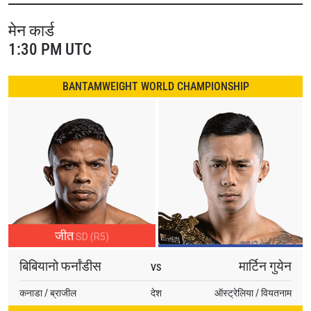
वहीं को-मेन इवेंट मैच में थाईलैंड के डेडामरोंग सोर अम्नोयसिरीचोक का सामना
मेन कार्ड
फिलीपींस के जेरेमी मिआडो से एक जोरदार लाइटवेट मैच में होगा।
1:30 PM UTC
इस ऐतिहासिक भिड़ंत के अलावा थाईलैंड के बेहतरीन योद्धा भी आज के सबसे
BANTAMWEIGHT WORLD CHAMPIONSHIP
बड़े मार्शल आर्ट्स स्टार्स के साथ नजर आएंगे।
इसलिए उनकी शानदार स्किल्स देखने का ये मौका बिल्कुल न चूकें। अपने
टिकट अभी खरीदें!
जीत
SD (R5)
बिबियानो फर्नांडीस
मार्टिन गुयेन
VS
कनाडा / ब्राजील
देश
ऑस्ट्रेलिया / वियतनाम