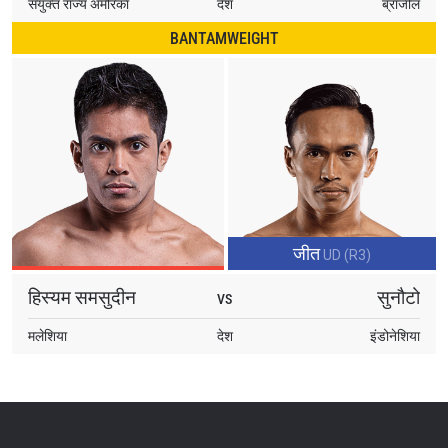
संयुक्त राज्य अमेरिका
देश
ब्राजील
BANTAMWEIGHT
जीत
UD (R3)
हिस्यम समसुदीन
सुनौटो
VS
मलेशिया
देश
इंडोनेशिया