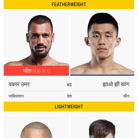
FEATHERWEIGHT
By submitting this form, you are agreeing to our
collection, use and disclosure of your information
under our
Privacy Policy
. You may unsubscribe from
these communications at any time.
जीत
SUB (R1)
वकार उमर
झाओ झी कांग
VS
पाकिस्तान
देश
चीन
LIGHTWEIGHT