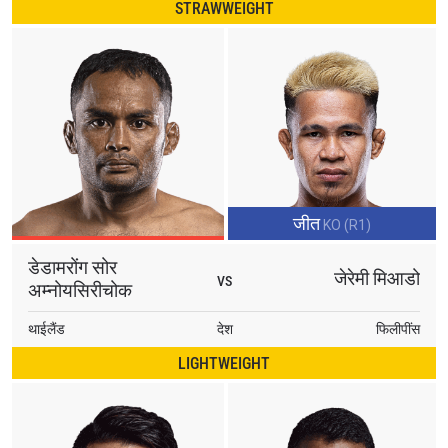
STRAWWEIGHT
जीत
KO (R1)
डेडामरोंग सोर
जेरेमी मिआडो
VS
अम्नोयसिरीचोक
थाईलैंड
देश
फिलीपींस
LIGHTWEIGHT