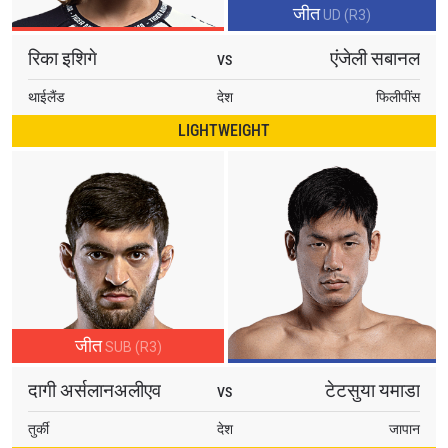
जीत
UD (R3)
रिका इशिगे
एंजेली सबानल
VS
थाईलैंड
देश
फिलीपींस
LIGHTWEIGHT
STAY IN THE KNOW
Take ONE Championship wherever you go! Sign up now
to gain access to latest news, unlock special offers
and get first access to the best seats to our live
events.
ईमेल
प्रतिद्वंद्वी
इवेंट
जीत
SUB (R3)
नाम
दागी अर्सलानअलीएव
टेटसुया यमाडा
VS
हाइलाइट्स देखें
तुर्की
देश
जापान
सदस्यता लें