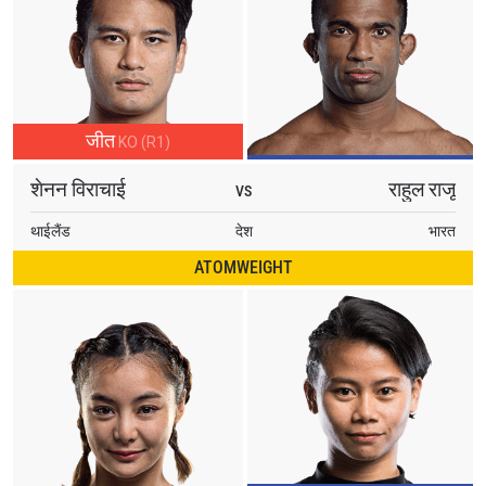
जीत
KO (R1)
शेनन विराचाई
राहुल राजू
VS
थाईलैंड
देश
भारत
ATOMWEIGHT