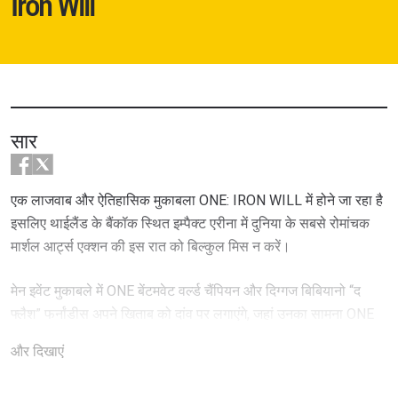
Iron Will
सार
एक लाजवाब और ऐतिहासिक मुकाबला ONE: IRON WILL में होने जा रहा है
इसलिए थाईलैंड के बैंकॉक स्थित इम्पैक्ट एरीना में दुनिया के सबसे रोमांचक
मार्शल आर्ट्स एक्शन की इस रात को बिल्कुल मिस न करें।
मेन इवेंट मुकाबले में ONE बेंटमवेट वर्ल्ड चैंपियन और दिग्गज बिबियानो “द
फ्लैश” फर्नांडीस अपने खिताब को दांव पर लगाएंगे, जहां उनका सामना ONE
फेदरवेट और लाइटवेट वर्ल्ड चैंपियन मार्टिन गुयेन से होगा। ये मुकाबला इसलिए
और दिखाएं
खास है क्योंकि गुयेन इतिहास रचते हुए पहले ऐसे फाइटर बनना चाहते हैं, जो
तीन डिविजन के टाइटल जीत सकें।