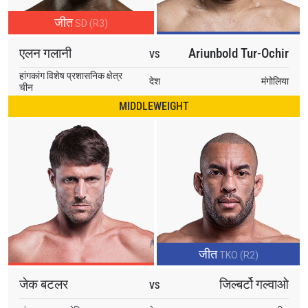
जीत
SD (R3)
एलन गलानी
Ariunbold Tur-Ochir
VS
हांगकांग विशेष प्रशासनिक क्षेत्र
देश
मंगोलिया
चीन
MIDDLEWEIGHT
जीत
TKO (R2)
जेक बटलर
जिल्बर्टो गल्वाओ
VS