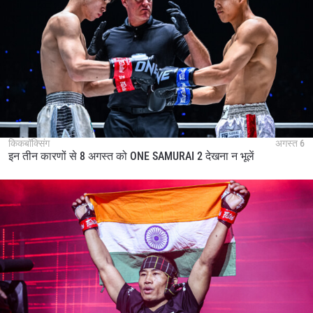
हाइलाइट्स देखें
सदस्यता लें
By submitting this form, you are agreeing to our
collection, use and disclosure of your information
under our
Privacy Policy
. You may unsubscribe from
these communications at any time.
किकबॉक्सिंग
अगस्त 6
इन तीन कारणों से 8 अगस्त को ONE SAMURAI 2 देखना न भूलें