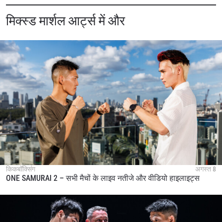
मिक्स्ड मार्शल आर्ट्स में और
STAY IN THE KNOW
Take ONE Championship wherever you go! Sign up now
to gain access to latest news, unlock special offers
and get first access to the best seats to our live
events.
किकबॉक्सिंग
अगस्त 8
ईमेल
ONE SAMURAI 2 – सभी मैचों के लाइव नतीजे और वीडियो हाइलाइट्स
प्रतिद्वंद्वी
इवेंट
नाम