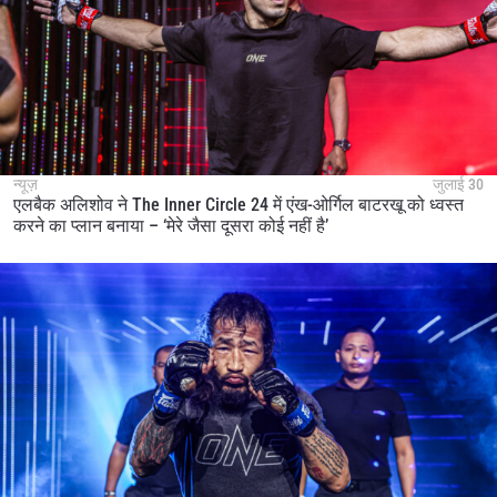
न्यूज़
जुलाई 30
एलबैक अलिशोव ने The Inner Circle 24 में एंख-ओर्गिल बाटरखू को ध्वस्त
करने का प्लान बनाया – ‘मेरे जैसा दूसरा कोई नहीं है’