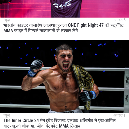
न्यूज़
अगस्त 5
भारतीय फाइटर नाज़ारेथ लालथाज़ुआला ONE Fight Night 47 की स्ट्रॉवेट
MMA फाइट में गिल्बर्ट नाकाटानी से टक्कर लेंगे
न्यूज़
अगस्त 1
The Inner Circle 24 मेन इवेंट रिजल्ट: एलबैक अलिशोव ने एंख-ओर्गिल
बाटरखू को चौंकाया, जीता बेंटमवेट MMA खिताब