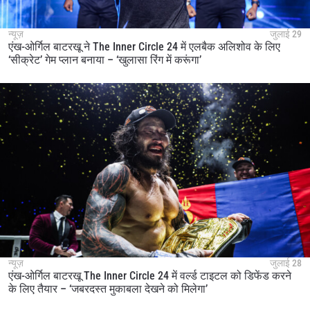
न्यूज़
जुलाई 29
एंख-ओर्गिल बाटरखू ने The Inner Circle 24 में एलबैक अलिशोव के लिए
‘सीक्रेट’ गेम प्लान बनाया – ‘खुलासा रिंग में करूंगा’
न्यूज़
जुलाई 28
एंख-ओर्गिल बाटरखू The Inner Circle 24 में वर्ल्ड टाइटल को डिफेंड करने
के लिए तैयार – ‘जबरदस्त मुकाबला देखने को मिलेगा’