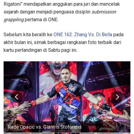
Rigatoni” mendapatkan anggukan para juri dan mencetak
sejarah dengan menjadi penguasa disiplin
submission
grappling
pertama di ONE.
Sebelum kita beralih ke
ONE 162: Zhang Vs. Di Bella
pada
akhir bulan ini, simak berbagai rangkaian foto terbaik dari
kartu pertandingan di Sabtu pagi ini.
Rade Opacic vs. Giannis Stoforidis