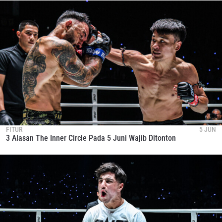
FITUR
5 JUN
3 Alasan The Inner Circle Pada 5 Juni Wajib Ditonton