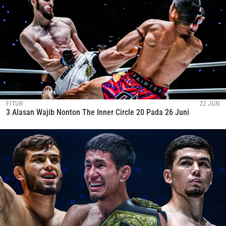
FITUR
22 JUN
3 Alasan Wajib Nonton The Inner Circle 20 Pada 26 Juni