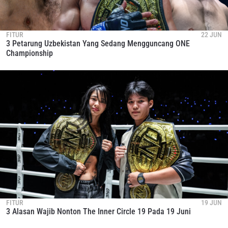
FITUR
22 JUN
3 Petarung Uzbekistan Yang Sedang Mengguncang ONE
Championship
FITUR
19 JUN
3 Alasan Wajib Nonton The Inner Circle 19 Pada 19 Juni