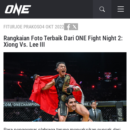
FITUR
JOE PRAKOSO
4 OKT 2022
Rangkaian Foto Terbaik Dari ONE Fight Night 2:
Xiong Vs. Lee III
Para penggemar olahraga tarung menyaksikan puncak dari