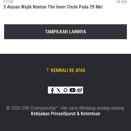
FITUR
28 MEI
3 Alasan Wajib Nonton The Inner Circle Pada 29 Mei
TAMPILKAN LAINNYA
KEMBALI KE ATAS
© 2026 ONE Championship™. Hak cipta dilindungi undang-undang.
Kebijakan Privasi
Syarat & Ketentuan