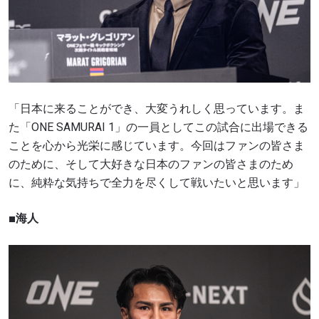
大会
名前（ローマ字で記入）
ハイライトを見る
購読
「日本に来ることができ、大変うれしく思っています。ま
た「ONE SAMURAI 1」の一員としてこの試合に出場できる
このフォームを送信することにより、お客様は当
ことを心から光栄に感じています。今回はファンの皆さま
社の
プライバシーポリシー
に基づく情報の収集、
使用および開示に同意したことになります。お客
のために、そして大好きな日本のファンの皆さまのため
様は、いつでも配信を停止することができます。
に、純粋な気持ちで全力を尽くして戦いたいと思います」
■海人