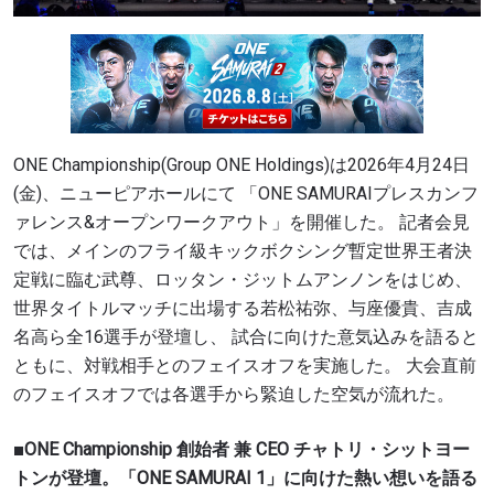
ONE Championship(Group ONE Holdings)は2026年4月24日
(金)、ニューピアホールにて 「ONE SAMURAIプレスカンフ
ァレンス&オープンワークアウト」を開催した。 記者会見
では、メインのフライ級キックボクシング暫定世界王者決
定戦に臨む武尊、ロッタン・ジットムアンノンをはじめ、
世界タイトルマッチに出場する若松祐弥、与座優貴、吉成
名高ら全16選手が登壇し、 試合に向けた意気込みを語ると
ともに、対戦相手とのフェイスオフを実施した。 大会直前
のフェイスオフでは各選手から緊迫した空気が流れた。
■ONE Championship 創始者 兼 CEO チャトリ・シットヨー
トンが登壇。「ONE SAMURAI 1」に向けた熱い想いを語る