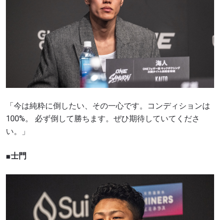
「今は純粋に倒したい、その一心です。コンディションは
100%。 必ず倒して勝ちます。ぜひ期待していてくださ
い。」
■
士門