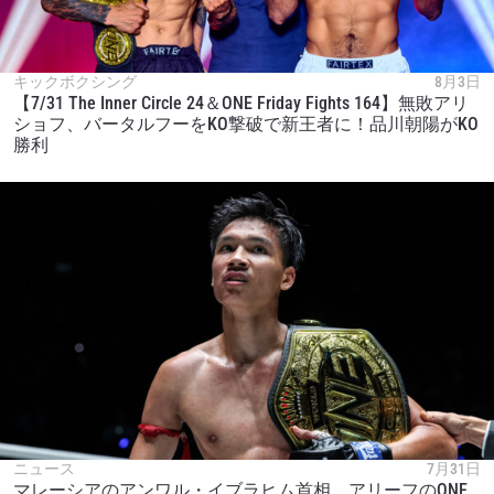
キックボクシング
8月3日
【7/31 The Inner Circle 24＆ONE Friday Fights 164】無敗アリ
ショフ、バータルフーをKO撃破で新王者に！品川朝陽がKO
勝利
ニュース
7月31日
マレーシアのアンワル・イブラヒム首相、アリーフのONE