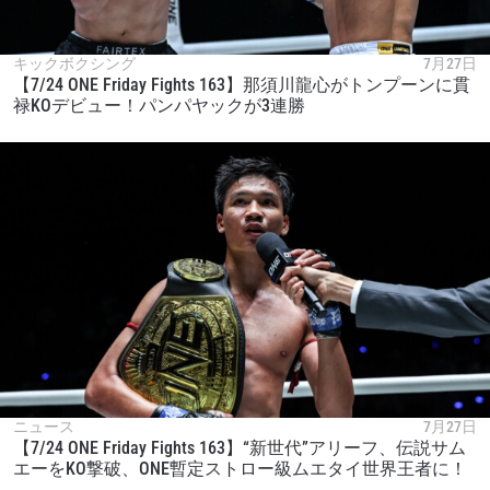
キックボクシング
7月27日
【7/24 ONE Friday Fights 163】那須川龍心がトンプーンに貫
禄KOデビュー！パンパヤックが3連勝
ニュース
7月27日
【7/24 ONE Friday Fights 163】“新世代”アリーフ、伝説サム
エーをKO撃破、ONE暫定ストロー級ムエタイ世界王者に！