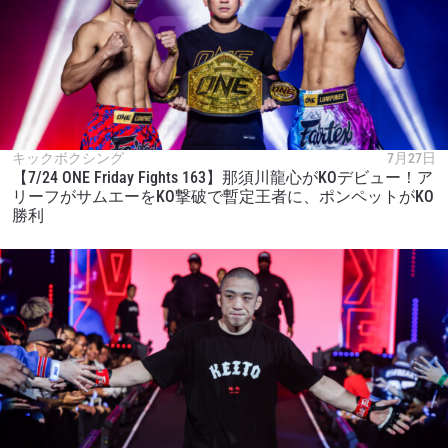
キックボクシング
7月27日
【7/24 ONE Friday Fights 163】那須川龍心がKOデビュー！ア
リーフがサムエーをKO撃破で暫定王者に、ポンペットがKO
勝利