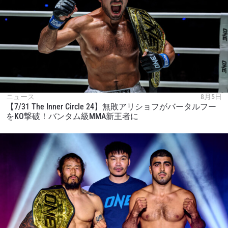
ニュース
8月5日
【7/31 The Inner Circle 24】無敗アリショフがバータルフー
をKO撃破！バンタム級MMA新王者に