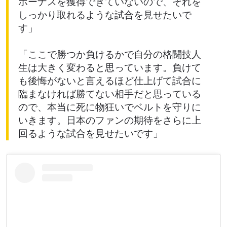
ボーナスを獲得できていないので、それを
しっかり取れるような試合を見せたいで
大会
名前（ローマ字で記入）
す」
「ここで勝つか負けるかで自分の格闘技人
ハイライトを見る
購読
生は大きく変わると思っています。負けて
も後悔がないと言えるほど仕上げて試合に
このフォームを送信することにより、お客様は当
臨まなければ勝てない相手だと思っている
社の
プライバシーポリシー
に基づく情報の収集、
ので、本当に死に物狂いでベルトを守りに
使用および開示に同意したことになります。お客
様は、いつでも配信を停止することができます。
いきます。日本のファンの期待をさらに上
回るような試合を見せたいです」