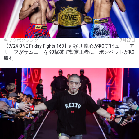
キックボクシング
7月27日
【7/24 ONE Friday Fights 163】那須川龍心がKOデビュー！ア
リーフがサムエーをKO撃破で暫定王者に、ポンペットがKO
勝利