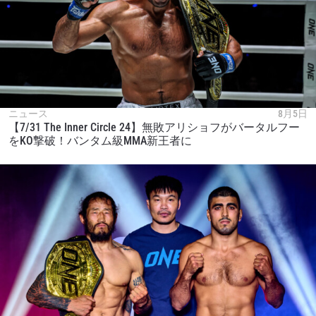
ニュース
8月5日
【7/31 The Inner Circle 24】無敗アリショフがバータルフー
をKO撃破！バンタム級MMA新王者に