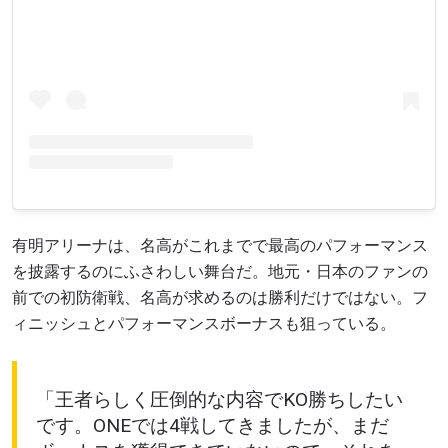
有明アリーナは、名高がこれまでで最高のパフォーマンス
を披露するのにふさわしい舞台だ。地元・日本のファンの
前での初防衛戦、名高が求めるのは勝利だけではない。フ
最新情報をゲット
ィニッシュとパフォーマンスボーナスも狙っている。
ONEチャンピオンシップとどこでも一緒！ 最新ニ
ュース、特別オファー、ライブイベントの最高の
席をゲットするため今すぐ登録を！
「王者らしく圧倒的な内容でKO勝ちしたい
Eメール
です。ONEでは4戦してきましたが、まだ
対戦相手