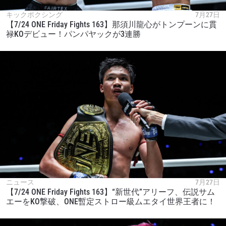
キックボクシング
7月27日
【7/24 ONE Friday Fights 163】那須川龍心がトンプーンに貫
禄KOデビュー！パンパヤックが3連勝
ニュース
7月27日
【7/24 ONE Friday Fights 163】“新世代”アリーフ、伝説サム
エーをKO撃破、ONE暫定ストロー級ムエタイ世界王者に！