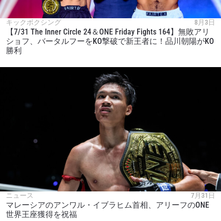
キックボクシング
8月3日
【7/31 The Inner Circle 24＆ONE Friday Fights 164】無敗アリ
ショフ、バータルフーをKO撃破で新王者に！品川朝陽がKO
勝利
ニュース
7月31日
マレーシアのアンワル・イブラヒム首相、アリーフのONE
世界王座獲得を祝福