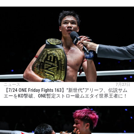
ニュース
7月27日
【7/24 ONE Friday Fights 163】“新世代”アリーフ、伝説サム
エーをKO撃破、ONE暫定ストロー級ムエタイ世界王者に！