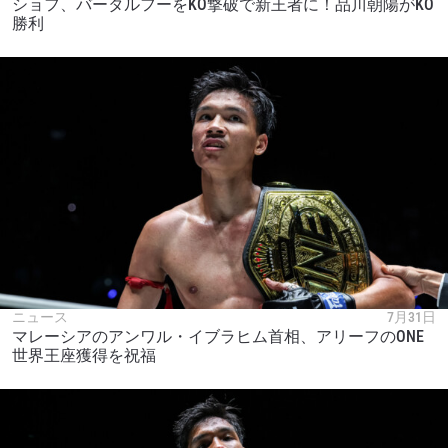
ショフ、バータルフーをKO撃破で新王者に！品川朝陽がKO
勝利
ニュース
7月31日
マレーシアのアンワル・イブラヒム首相、アリーフのONE
世界王座獲得を祝福