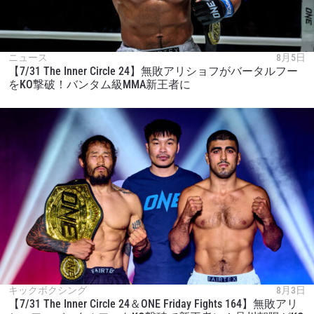
最新情報をゲット
ONEチャンピオンシップとどこでも一緒！ 最新ニ
ニュース
8月5日
ュース、特別オファー、ライブイベントの最高の
【7/31 The Inner Circle 24】無敗アリショフがバータルフー
をKO撃破！バンタム級MMA新王者に
席をゲットするため今すぐ登録を！
Eメール
対戦相手
大会
名前（ローマ字で記入）
ハイライトを見る
購読
このフォームを送信することにより、お客様は当
社の
プライバシーポリシー
に基づく情報の収集、
使用および開示に同意したことになります。お客
キックボクシング
8月3日
様は、いつでも配信を停止することができます。
【7/31 The Inner Circle 24＆ONE Friday Fights 164】無敗アリ