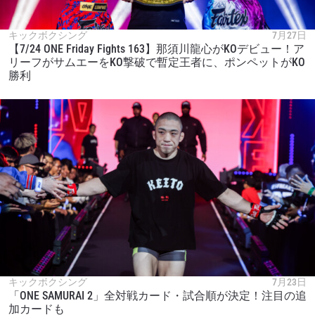
キックボクシング
7月27日
【7/24 ONE Friday Fights 163】那須川龍心がKOデビュー！ア
リーフがサムエーをKO撃破で暫定王者に、ポンペットがKO
勝利
キックボクシング
7月23日
「ONE SAMURAI 2」全対戦カード・試合順が決定！注目の追
加カードも