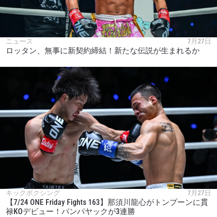
ニュース
7月27日
ロッタン、無事に新契約締結！新たな伝説が生まれるか
キックボクシング
7月27日
【7/24 ONE Friday Fights 163】那須川龍心がトンプーンに貫
禄KOデビュー！パンパヤックが3連勝