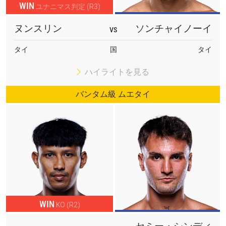
WIN
ユナニマス判定 (R3)
続く「ONE Friday Fights 160」では、世界最大の格闘技団
ヌンスリン
ソンチャイノーイ
VS
体との10万USドル契約を目指し、世界各国の実力者たちが
ムエタイルールで激突する。
タイ
国
タイ
メインイベントは、ONE契約選手同士によるアトム級ムエ
ハイライトを見る
タイ再戦である。ナムスリン・チョーケートウィナーとソ
バンタム級 ムエタイ
ンチャイノーイ・キアットソングリットが再び拳を交え
る。初対戦となったONE Friday Fights 122ではナムスリン
が勝利。その後、両者は世界の舞台で経験を重ね、今回は
タイトル戦線に踏みとどまるための重要な一戦となる。
コーメインイベントでは、K-1王者に2度輝いたヨードクン
ポンがONE初参戦。トルコのセミフ・シャー・ジンディル
と、バンタム級ムエタイマッチで対戦する。
WIN
KO (R2)
6月26日、世界190以上の国と地域に届けられる「The Inner