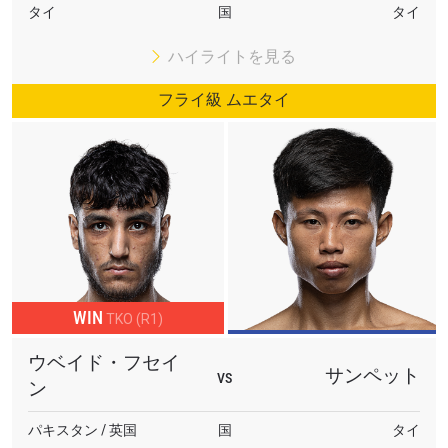
タイ
国
タイ
ハイライトを見る
フライ級 ムエタイ
WIN
TKO (R1)
ウベイド・フセイ
サンペット
VS
ン
パキスタン / 英国
国
タイ