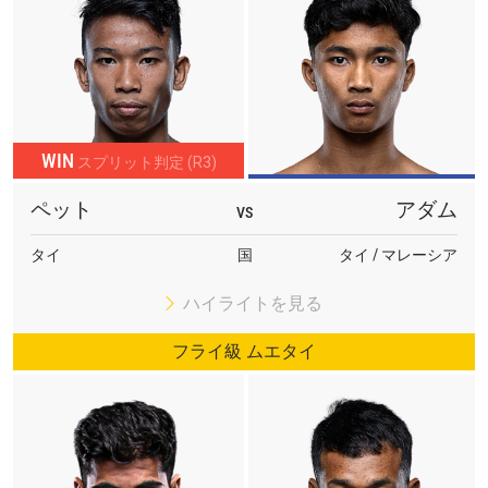
ハイライトを見る
購読
このフォームを送信することにより、お客様は当
社の
プライバシーポリシー
に基づく情報の収集、
WIN
スプリット判定 (R3)
使用および開示に同意したことになります。お客
様は、いつでも配信を停止することができます。
ペット
アダム
VS
タイ
国
タイ / マレーシア
ハイライトを見る
フライ級 ムエタイ