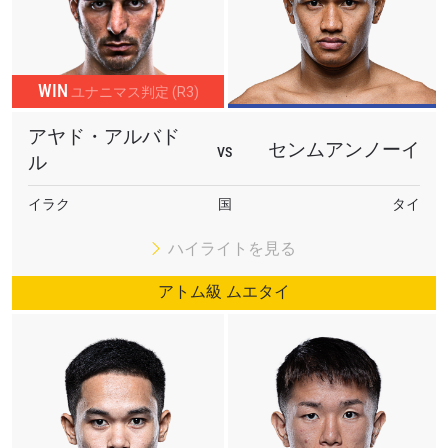
WIN
ユナニマス判定 (R3)
アヤド・アルバド
センムアンノーイ
VS
ル
イラク
国
タイ
ハイライトを見る
アトム級 ムエタイ