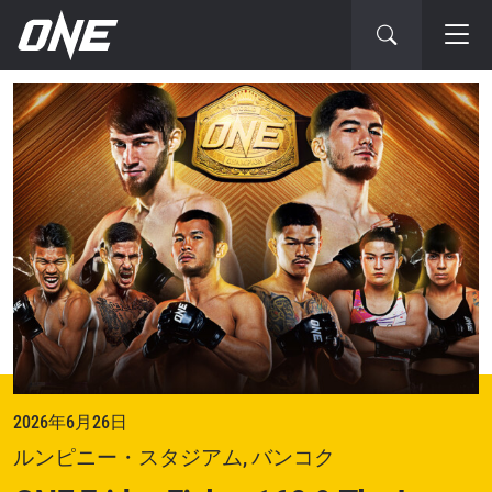
次
の
大
会
2026年6月26日
ルンピニー・スタジアム, バンコク