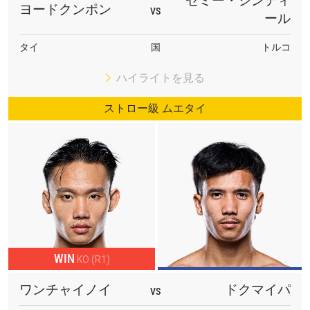
セミー・シンディ
Circle 20」と「ONE Friday Fights 160」。ルンピニースタ
ヨードクンポン
VS
ール
ジアムから、世界最高峰のムエタイアクションをお届けす
る。
タイ
国
トルコ
ハイライトを見る
ストロー級 ムエタイ
WIN
KO (R1)
ワンチャイノイ
ドクマイパ
VS