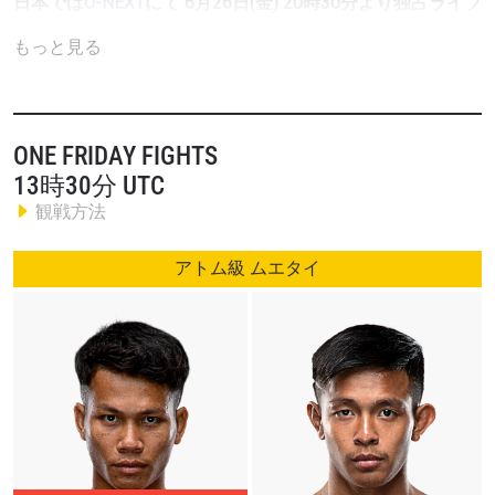
日本では
U-NEXT
にて 6
月26日(金) 20時30分より独占ライブ
配信
https://video-share.unext.jp/live/title/LIV0000014790
もっと見る
The Inner Circleの「The Inner Circle 20」では、フライ級ム
エタイの過去・現在・未来を感じさせる2試合が行われ
る。
ONE FRIDAY FIGHTS
13時30分 UTC
メインイベントは、ONEフライ級ムエタイ世界王座決定戦
観戦方法
である。無敗のダゲスタン人フィニッシャー、アサドゥ
ラ・イマンガザリエフと、無敗のウズベキスタン人テクニ
アトム級 ムエタイ
シャン、アスラムジョン・オルティコフが対戦する。ONE
Friday Fightsで本戦契約を勝ち取った無敗同士の選手が世
界王座を争うのは、ONE史上初である。
コーメインイベントでは、ムエタイ界のレジェンド、ノン
オー・ハマと、ラジャダムナン・スタジアム3階級制覇の
コンソラニー・ソーソンマイが三度目の対戦へ。因縁のラ
イバル対決に、ついに決着がつく。