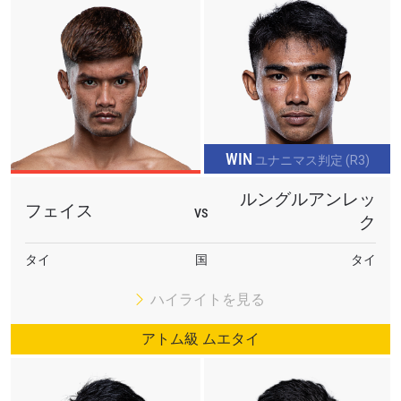
WIN
ユナニマス判定 (R3)
ルングルアンレッ
フェイス
VS
ク
最新情報をゲット
タイ
国
タイ
ONEチャンピオンシップとどこでも一緒！ 最新ニ
ュース、特別オファー、ライブイベントの最高の
ハイライトを見る
席をゲットするため今すぐ登録を！
Eメール
アトム級 ムエタイ
対戦相手
大会
名前（ローマ字で記入）