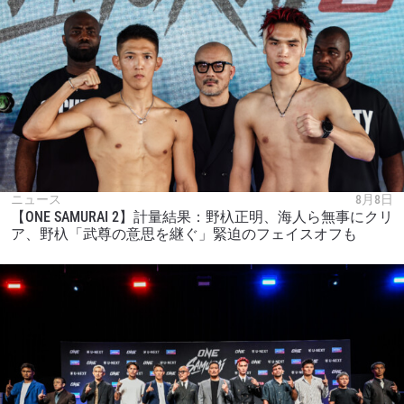
このフォームを送信することにより、お客様は当
社の
プライバシーポリシー
に基づく情報の収集、
使用および開示に同意したことになります。お客
様は、いつでも配信を停止することができます。
ニュース
8月8日
【ONE SAMURAI 2】計量結果：野杁正明、海人ら無事にクリ
ア、野杁「武尊の意思を継ぐ」緊迫のフェイスオフも