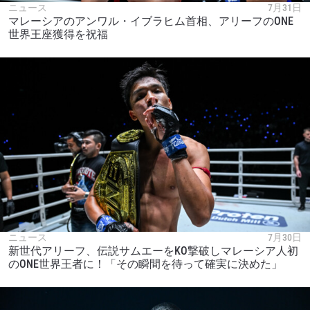
ニュース
7月31日
マレーシアのアンワル・イブラヒム首相、アリーフのONE
世界王座獲得を祝福
ニュース
7月30日
新世代アリーフ、伝説サムエーをKO撃破しマレーシア人初
のONE世界王者に！「その瞬間を待って確実に決めた」