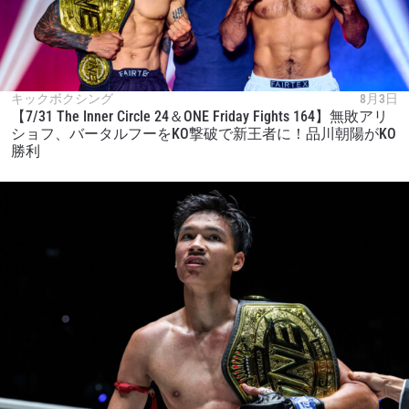
キックボクシング
8月3日
【7/31 The Inner Circle 24＆ONE Friday Fights 164】無敗アリ
ショフ、バータルフーをKO撃破で新王者に！品川朝陽がKO
勝利