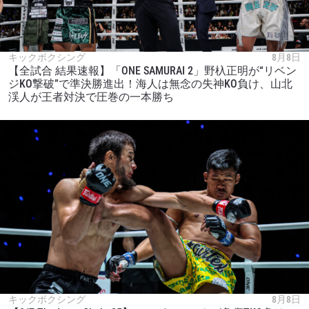
キックボクシング
8月8日
【全試合 結果速報】「ONE SAMURAI 2」野杁正明が“リベン
ジKO撃破”で準決勝進出！海人は無念の失神KO負け、山北
渓人が王者対決で圧巻の一本勝ち
キックボクシング
8月8日