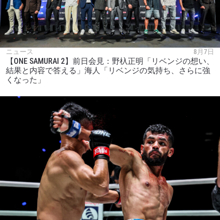
ニュース
8月7日
【ONE SAMURAI 2】前日会見：野杁正明「リベンジの想い、
結果と内容で答える」海人「リベンジの気持ち、さらに強
くなった」