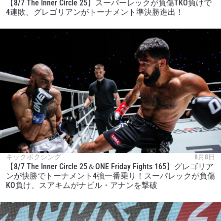
【8/7 The Inner Circle 25】スーパーレックが負傷TKO負けで
4連敗、グレゴリアンがトーナメント準決勝進出！
最新情報をゲット
ONEチャンピオンシップとどこでも一緒！ 最新ニ
ュース、特別オファー、ライブイベントの最高の
席をゲットするため今すぐ登録を！
Eメール
対戦相手
キックボクシング
8月8日
【8/7 The Inner Circle 25＆ONE Friday Fights 165】グレゴリア
大会
名前（ローマ字で記入）
ンが快勝でトーナメント4強一番乗り！スーパレックが負傷
KO負け、スアキムがナビル・アナンを撃破
ハイライトを見る
購読