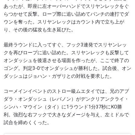
あったが、即座に左オーバーハンドでスリヤンレックをぐ
らつかせて反撃。ロープ際に追い詰めてパンチの連打でダ
ウンを奪った。スリヤンレックはカウント内で立ち上が
り、その後の猛攻も生き延びた。
最終ラウンドに入ってすぐ、フック3連発でスリヤンレッ
クを再びロープに追い詰めた。スリヤンレックも反撃して
オンダッシュを後退させる場面を作ったが、ここで終了の
ゴング。判定3-0でオンダッシュが勝利した。試合後、オン
ダッシュはジョハン・ガザリとの対戦を要求した。
コーメインイベントのストロー級ムエタイでは、兄のアブ
ダラ・オンダッシュ（レバノン）がデンクリアンクライ・
シンハ・マウイン（タイ）に1ラウンド1分37秒にKO勝
利。強烈な右フックで大きなダメージを与え、左ミドルで
試合を締めくくった。