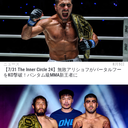
ニュース
8月5日
【7/31 The Inner Circle 24】無敗アリショフがバータルフー
をKO撃破！バンタム級MMA新王者に