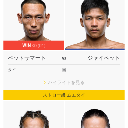
大会
名前（ローマ字で記入）
ハイライトを見る
購読
WIN
KO (R1)
このフォームを送信することにより、お客様は当
社の
プライバシーポリシー
に基づく情報の収集、
ペットサマート
ジャイペット
VS
使用および開示に同意したことになります。お客
様は、いつでも配信を停止することができます。
タイ
国
ハイライトを見る
ストロー級 ムエタイ