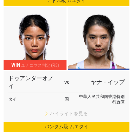
アトム級 ムエタイ
WIN
ユナニマス判定 (R3)
ドゥアンダーオノ
ヤナ・イップ
VS
イ
中華人民共和国香港特別
タイ
国
行政区
ハイライトを見る
バンタム級 ムエタイ