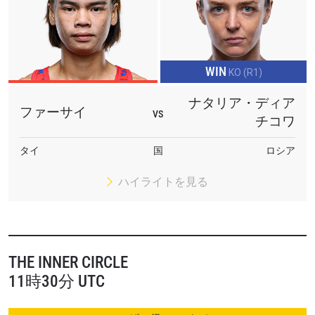
WIN
KO (R1)
ナタリア・ディア
ファーサイ
VS
チコワ
タイ
国
ロシア
ハイライトを見る
THE INNER CIRCLE
11時30分 UTC