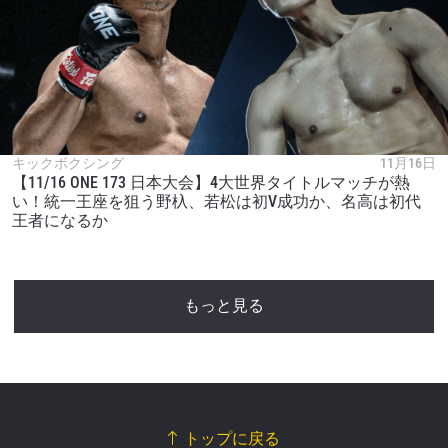
キックボクシング
11月16日
【11/16 ONE 173 日本大会】4大世界タイトルマッチが熱
い！統一王座を狙う野杁、若松は初V成功か、名高は初代
王者になるか
もっと見る
トップに戻る