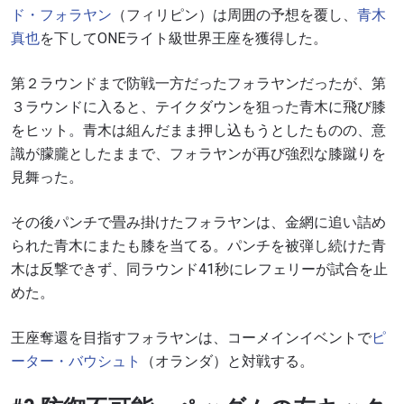
ド・
フォラヤン
（フィリピン）は周囲の予想を覆し、
青木
真也
を下して
ONE
ライト級世界王座を獲得した。
第２ラウンドまで防戦一方だったフォラヤンだったが、第
３ラウンドに入ると、テイクダウンを狙った青木に飛び膝
をヒット。青木は組んだまま押し込もうとしたものの、意
識が朦朧としたままで、フォラヤンが再び強烈な膝蹴りを
見舞った。
その後パンチで畳み掛けたフォラヤンは、金網に追い詰め
られた青木にまたも膝を当てる。パンチを被弾し続けた青
木は反撃できず、同ラウンド41秒にレフェリーが試合を止
めた。
王座奪還を目指すフォラヤンは、
コーメインイベント
で
ピ
ーター・バウシュト
（オランダ）と対戦する。