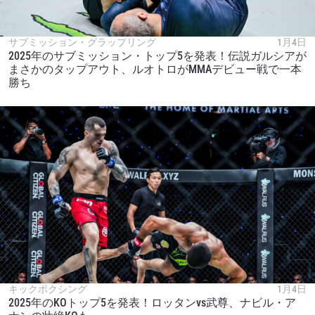
サブミッション・グラップリング
1月4日
2025年のサブミッション・トップ5を発表！伝説ガルシアが
まさかのタップアウト、ルオトロがMMAデビュー戦で一本
勝ち
キックボクシング
1月4日
2025年のKOトップ5を発表！ロッタンvs武尊、ナビル・ア