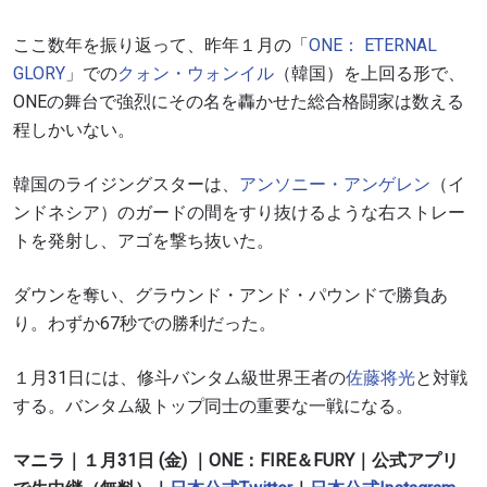
ここ数年を振り返って、昨年１月の「
ONE
：
ETERNAL
GLORY
」での
クォン・
ウォンイル
（韓国）を上回る形で、
ONEの舞台で強烈にその名を轟かせた総合格闘家は数える
程しかいない。
韓国のライジングスターは、
アンソニー・
アンゲレン
（イ
ンドネシア）のガードの間をすり抜けるような右ストレー
トを発射し、アゴを撃ち抜いた。
ダウンを奪い、グラウンド・アンド・パウンドで勝負あ
り。わずか
67
秒での勝利だった。
１月
31
日には、修斗バンタム級世界王者の
佐藤将光
と対戦
する。バンタム級トップ同士の重要な一戦になる。
マニラ｜１月31日 (金) ｜ONE：FIRE＆FURY｜公式アプリ