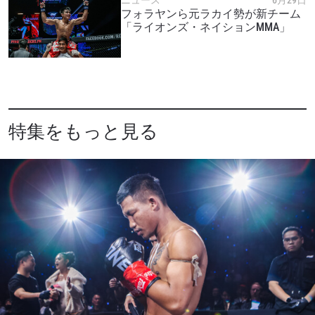
ニュース
6月29日
フォラヤンら元ラカイ勢が新チーム
このフォームを送信することにより、お客様は当
「ライオンズ・ネイションMMA」
社の
プライバシーポリシー
に基づく情報の収集、
使用および開示に同意したことになります。お客
様は、いつでも配信を停止することができます。
特集をもっと見る