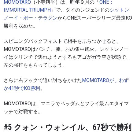
MOMOTARO
（小寺耕平）
は、昨年９月の「
ONE
：
IMMORTAL TRIUMPH
」で、タイのレジェンドの
シットン
ノーイ・
ポー・
テラクン
から
ONE
スーパーシリーズ最速
KO
勝利を収めた。
スピニングバックフィストで相手をふらつかせると、
MOMOTARO
はパンチ、膝、肘の集中砲火。シットンノー
イはクリンチで逃れようとするもアゴがガラ空き状態で、
左の強打をもらってしまう。
さらに右フックで追い討ちをかけた
MOMOTARO
が、わず
か
41
秒で
KO
勝利
。
MOMOTARO
は、マニラでペッダムとフライ級ムエタイマ
ッチで対戦する。
#5 クォン・ウォンイル、
67
秒で勝利