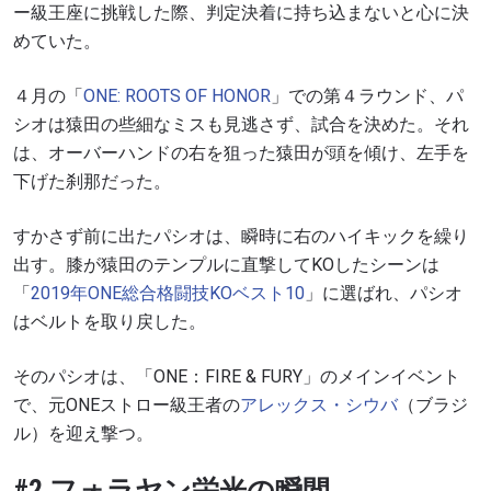
ー級王座に挑戦した際、判定決着に持ち込まないと心に決
めていた。
４月の「
ONE: ROOTS OF HONOR
」での第４ラウンド、パ
シオは猿田の些細なミスも見逃さず、試合を決めた。それ
は、オーバーハンドの右を狙った猿田が頭を傾け、左手を
下げた刹那だった。
すかさず前に出たパシオは、瞬時に右のハイキックを繰り
出す。膝が猿田のテンプルに直撃して
KO
したシーンは
「
2019年ONE総合格闘技KOベスト10
」に選ばれ、パシオ
はベルトを取り戻した。
そのパシオは、「
ONE
：
FIRE & FURY
」のメインイベント
で、元
ONE
ストロー級王者の
アレックス・
シウバ
（ブラジ
ル）を迎え撃つ。
#2 フォラヤン栄光の瞬間