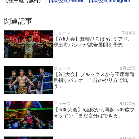
で生中継（無料）｜
日本公式Twitter
｜
日本公式Instagram
関連記事
ニュース
7月4日
【7/6大会】箕輪ひろば vs. ミアド、
現王者パシオが試合展開を予想
最新情報をゲット
ONEチャンピオンシップとどこでも一緒！ 最新ニ
ュース、特別オファー、ライブイベントの最高の
ニュース
2月22日
席をゲットするため今すぐ登録を！
【3/1大会】ブルックスから王座奪還
Eメール
目指すパシオ「自分のやり方で戦
う」
対戦相手
大会
名前（ローマ字で記入）
ニュース
9月27日
【9/30大会】5連敗から再起へ39歳フ
ォラヤン「まだ自分はできる」
ハイライトを見る
購読