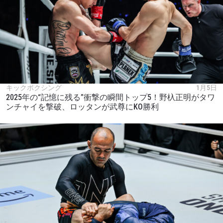
キックボクシング
1月5日
2025年の“記憶に残る”衝撃の瞬間トップ5！野杁正明がタワ
ンチャイを撃破、ロッタンが武尊にKO勝利