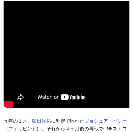
昨年の１月、
猿田洋祐
に判定で敗れた
ジョシュア・
パシオ
（フィリピン）は、それから４ヶ月後の再戦で
ONE
ストロ