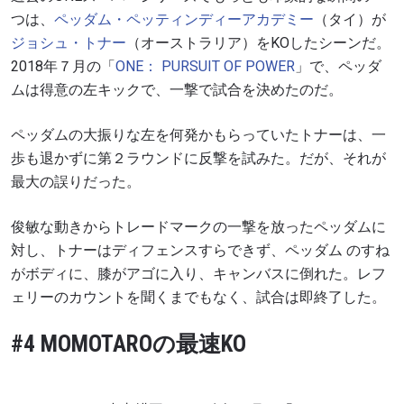
つは、
ペッダム・
ペッティンディーアカデミー
（タイ）が
ジョシュ・
トナー
（オーストラリア）を
KO
したシーンだ。
2018年７月の「
ONE
：
PURSUIT OF POWER
」で、ペッダ
ムは得意の左キックで、一撃で試合を決めたのだ。
ペッダムの大振りな左を何発かもらっていたトナーは、一
歩も退かずに第２ラウンドに反撃を試みた。だが、それが
最大の誤りだった。
俊敏な動きからトレードマークの一撃を放ったペッダムに
対し、トナーはディフェンスすらできず、ペッダム のすね
がボディに、膝がアゴに入り、キャンバスに倒れた。レフ
ェリーのカウントを聞くまでもなく、試合は即終了した。
#4 MOMOTAROの最速KO