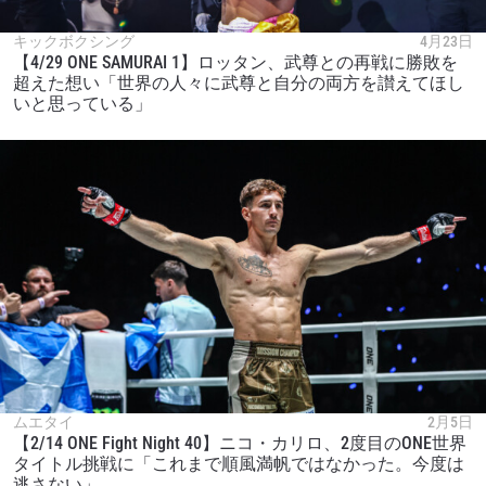
キックボクシング
4月23日
【4/29 ONE SAMURAI 1】ロッタン、武尊との再戦に勝敗を
超えた想い「世界の人々に武尊と自分の両方を讃えてほし
いと思っている」
ムエタイ
2月5日
【2/14 ONE Fight Night 40】ニコ・カリロ、2度目のONE世界
タイトル挑戦に「これまで順風満帆ではなかった。今度は
逃さない」