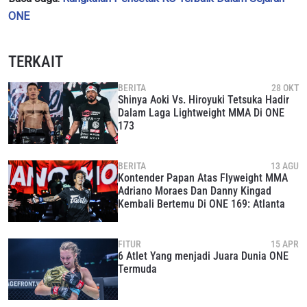
anda berdasarkan
Kebijakan Privasi
kami. Anda dapat
membatalkan (unsubscribe) dari jenis komunikasi ini
ONE
kapan saja.
TERKAIT
BERITA
28 OKT
Shinya Aoki Vs. Hiroyuki Tetsuka Hadir
Dalam Laga Lightweight MMA Di ONE
173
BERITA
13 AGU
Kontender Papan Atas Flyweight MMA
Adriano Moraes Dan Danny Kingad
Kembali Bertemu Di ONE 169: Atlanta
FITUR
15 APR
6 Atlet Yang menjadi Juara Dunia ONE
Termuda