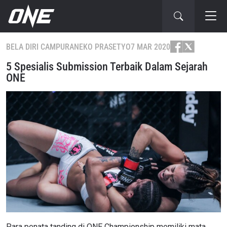
BELA DIRI CAMPURAN
EKO PRASETYO
7 MAR 2020
5 Spesialis Submission Terbaik Dalam Sejarah
ONE
Para penata tanding di ONE Championship memiliki mata