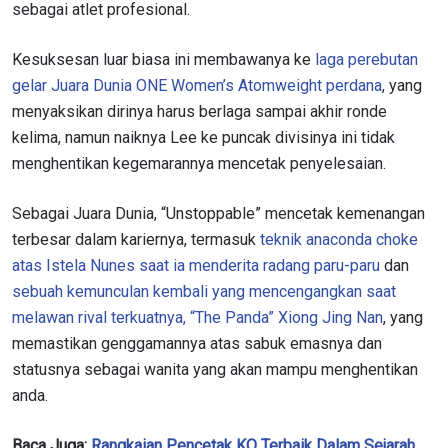
sebagai atlet profesional.
Kesuksesan luar biasa ini membawanya ke
laga perebutan
gelar Juara Dunia ONE Women’s Atomweight perdana
, yang
IKUTI PERKEMBANGAN TERBARU
menyaksikan dirinya harus berlaga sampai akhir ronde
Bawa ONE Championship kemana pun anda pergi!
kelima, namun naiknya Lee ke puncak divisinya ini tidak
Daftar sekarang untuk mendapat akses ke berita
menghentikan kegemarannya mencetak penyelesaian.
terbaru, tawaran spesial, dan akses awal untuk kursi
terbaik di gelaran langsung kami.
EMAIL
Sebagai Juara Dunia, “Unstoppable” mencetak kemenangan
LAWAN
terbesar dalam kariernya, termasuk
teknik anaconda choke
atas Istela Nunes saat ia menderita radang paru-paru
dan
NAMA
GELARAN
sebuah kemunculan kembali yang mencengangkan saat
melawan rival terkuatnya, “The Panda” Xiong Jing Nan
, yang
memastikan genggamannya atas sabuk emasnya dan
LIHAT SOROTAN TERBAIK
statusnya sebagai wanita yang akan mampu menghentikan
BERLANGGANAN
anda.
Dengan mengirimkan formulir ini, anda menyetujui
pengumpulan, penggunaan dan pembukaan informasi
Baca Juga:
Rangkaian Pencetak KO Terbaik Dalam Sejarah