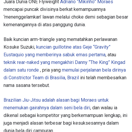
Juara Dunia ONE Flyweight
Adriano “Mikinho” Moraes
mencapai puncak divisinya berkat kemampuannya
‘menenggelamkan’ lawan melalui choke demi sebagian besar
kemenangannya di atas panggung dunia.
Baik kuncian arm-triangle yang mematahkan perlawanan
Kosuke Suzuki,
kuncian guillotine atas Geje “Gravity”
Eustaquio yang memberinya sabuk emas pertama
, atau
teknik rear-naked yang mengakhiri Danny “The King” Kingad
dalam satu ronde
, pria yang
memulai perjalanan bela dirinya
di Constrictor Team di Brasilia, Brazil
ini telah membesarkan
nama sasana tersebut.
Brazilian Jiu-Jitsu adalah alasan bagi Moraes untuk
menemukan gairahnya dalam seni bela diri
, dan walau ia
dikenal sebagai kompetitor yang berkemampuan lengkap, ini
juga menjadi alasan terbesar bagi kesuksesannya dalam
dunia bela diri campuran.