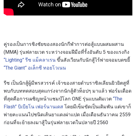
คู่รองเป็นการชิงชัยของสองนักกีฬาการต่อสู้แบบผสมผสาน
(MMA) รุ่นฟลายเวต ระหว่างจอมฝีมือที่รั้งอันดับ 5 ของแรงกิง
“Lighting” รีซ แม็คลาเรน
ขึ้นสังเวียนกับนักสู้ไร้พ่ายจอมบดขยี้
“The Giant” อเล็กซี ทอยโวเนน
รีซ เป็นนักสู้ผู้มีพรสวรรค์ เจ้าของสายดำบราซิลเลียนยิวยิตสูที่
พบกับบททดสอบสุดแกร่งจากนักสู้ตัวท็อปๆ มาแล้ว ฟอร์มเดือด
ที่สุดคือการเผชิญหน้าแชมป์โลก ONE รุ่นแบนตัมเวต
“The
Flash” บิเบียโน เฟอร์นานเดส
โดยมีเข็มขัดเป็นเดิมพัน แต่เขาก็
พ่ายคะแนนไปชนิดเส้นยาแดงผ่าแปด เมื่อเดือนธันวาคม 2559
ก่อนที่จะย้ายลงมาสู้ในรุ่นฟลายเวตในปลายปี 2560