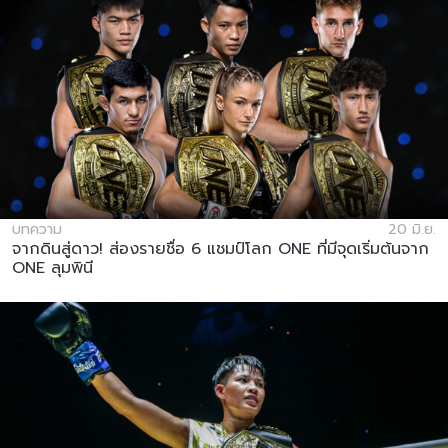
บทความ
20 มิ.ย.
จากดินสู่ดาว! ส่องรายชื่อ 6 แชมป์โลก ONE ที่มีจุดเริ่มต้นจาก
ONE ลุมพินี