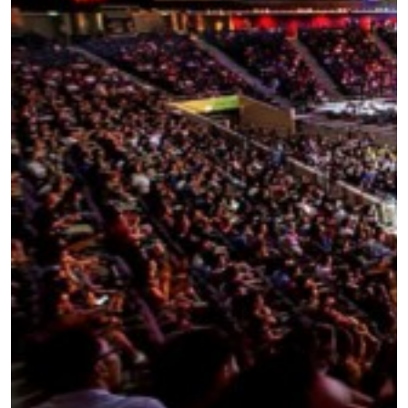
สมัครเพื่อไม่พลาดข่าวเด็ด
เพื่อไม่พลาดข่าวสารของ ONE รีบลงทะเบียนตอนนี้
เพื่อรับข้อมูลอัปเดตล่าสุดก่อนใคร รวมทั้งข้อเสนอ
และสิทธิพิเศษในการเลือกที่นั่งที่ดีที่สุดในสนาม
อีเมล
คู่แข่ง
อีเวนต์
ชื่อ
ดูไฮไลต์การแข่งขัน
สมัคร
การส่งแบบฟอร์มนี้ถือว่าท่านให้ความยินยอมให้เรา
รวบรวม ใช้งาน และเปิดเผยข้อมูลของท่านภายใต้
นโยบายความเป็นส่วนตัวของเรา ท่านสามารถ