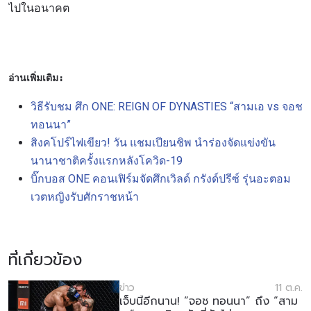
ไปในอนาคต
อ่านเพิ่มเติม
:
วิธีรับชม ศึก ONE: REIGN OF DYNASTIES “สามเอ vs จอช
ทอนนา”
สิงคโปร์ไฟเขียว! วัน แชมเปียนชิพ นำร่องจัดแข่งขัน
นานาชาติครั้งแรกหลังโควิด-19
บิ๊กบอส ONE คอนเฟิร์มจัดศึกเวิลด์ กรังด์ปรีซ์ รุ่นอะตอม
เวตหญิงรับศักราชหน้า
ที่เกี่ยวข้อง
ข่าว
11 ต.ค.
เจ็บนี้อีกนาน! “จอช ทอนนา” ถึง “สาม