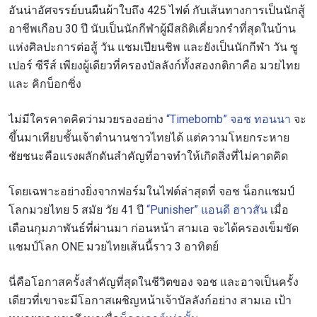
อันน่าอัศจรรย์บนผืนผ้าใบถึง 425 ไฟต์ กับเส้นทางการเป็นนักสู้
อาชีพเกือบ 30 ปี นับเป็นนักกีฬาผู้มีสถิติเคี่ยวกรำที่สุดในบ้าน
แห่งศิลปะการต่อสู้ วัน แชมเปียนชิพ และยังเป็นนักกีฬา วัน ซู
เปอร์ ซีรีส์ เพียงผู้เดียวที่ครองบัลลังก์ทั้งสองกติกาคือ มวยไทย
และ คิกบ็อกซิ่ง
ไม่มีใครคาดคิดว่ามวยรองอย่าง
“Timebomb” จอช ทอนนา
จะ
ขึ้นมาเทียบชั้นเจ้าตำนานชาวไทยได้ แต่ความโหยกระหาย
ชัยชนะคือแรงผลักดันสำคัญที่อาจทำให้เกิดสิ่งที่ไม่คาดคิด
โดยเฉพาะอย่างยิ่งจากฟอร์มในไฟต์ล่าสุดที่ จอช น็อกแชมป์
โลกมวยไทย 5 สมัย วัย 41 ปี
“Punisher” แอนดี ฮาวสัน
เมื่อ
เดือนกุมภาพันธ์ที่ผ่านมา ก่อนหน้า สามเอ จะได้ครองเข็มขัด
แชมป์โลก ONE มวยไทยเส้นนี้ราว 3 อาทิตย์
นี่คือโอกาสครั้งสำคัญที่สุดในชีวิตของ จอช และอาจเป็นครั้ง
เดียวที่เขาจะมีโอกาสเผชิญหน้าเจ้าบัลลังก์อย่าง สามเอ เป้า