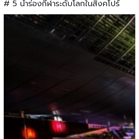
# 5 นำร่องกีฬาระดับโลกในสิงคโปร์