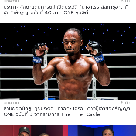
บทความ
6 มิ.ย.
ประกาศศักดาแดนภารตะ! เปิดประวัติ “นาซาเรธ ลัลทาซูอาลา”
ผู้คว้าสัญญาฉบับที่ 40 จาก ONE ลุมพินี
บทความ
6 มิ.ย.
ล่ามยอดนักสู้! คุ้ยประวัติ “ทาอิกะ โอริอิ” ดาวบู๊เจ้าของสัญญา
ONE ฉบับที่ 3 จากรายการ The Inner Circle