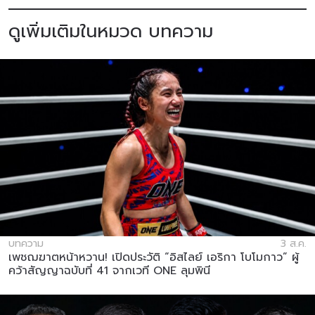
ดูเพิ่มเติมในหมวด บทความ
บทความ
3 ส.ค.
เพชฌฆาตหน้าหวาน! เปิดประวัติ “อิสไลย์ เอริกา โบโมกาว” ผู้
คว้าสัญญาฉบับที่ 41 จากเวที ONE ลุมพินี