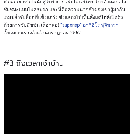
ส่วน อเล็กซี เป็นนักสู้ไร้พ่าย 7 ไฟต์ไม่แพ้ใคร โดยทั้งหมดเป็น
ชัยชนะแบบไม่ครบยก และนี่คือความน่ากลัวของเขาผู้มากับ
เกมปล้ำจับล็อกที่แข็งแกร่ง ซึ่งแสดงให้เห็นตั้งแต่ไฟต์เปิดตัว
ด้วยการซับมิชชัน (ล็อกคอ)
“superjap” อากิฮิโร ฟูจิซาวา
ตั้งแต่ยกแรกเมื่อเดือนกรกฎาคม 2562
#3 ถึงเวลาเจ้าบ้าน