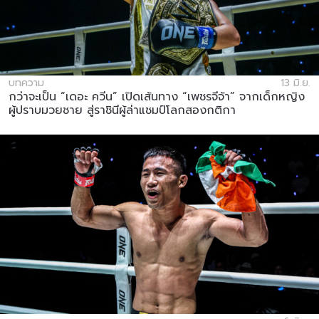
บทความ
13 มิ.ย.
กว่าจะเป็น “เดอะ ควีน” เปิดเส้นทาง “เพชรจีจ้า” จากเด็กหญิง
ผู้ปราบมวยชาย สู่ราชินีผู้ล่าแชมป์โลกสองกติกา