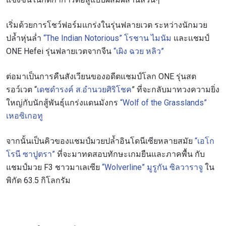
เริ่มด้วยการโชว์ฟอร์มแกร่งในรุ่นฟลายเวต ระหว่างนักมวย
ปล้ำหุ่นล่ำ
“The Indian Notorious” โรชาน ไมนัม
และเเชมป์
ONE Hefei รุ่นฟลายเวตจากจีน
“เผิง ฉวย หลิว”
ต่อมาเป็นการคืนสังเวียนของอดีตแชมป์โลก ONE รุ่นสต
รอว์เวต “
เดชดำรงค์ ส.อำนวยศิริโชค
” ที่จะกลับมาทวงความยิ่ง
ใหญ่กับนักสู้พันธุ์แกร่งแดนมังกร
“Wolf of the Grasslands”
เหอซิเกอทู
จากนั้นเป็นคิวของแชมป์มวยปล้ำอินโดนีเซียหลายสมัย
“เอโก
โรนี ซาปูตรา”
ที่จะมาทดสอบทักษะเกมยืนและภาคพื้น กับ
แชมป์มวย F3 ชาวมาเลเซีย
“Wolverline” มูรูกัน ซิลวาราจู
ใน
พิกัด 63.5 กิโลกรัม