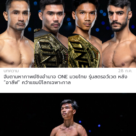
บทความ
28 ก.ค.
จับตามหากาพย์ชิงอำนาจ ONE มวยไทย รุ่นสตรอว์เวต หลัง
“อาลีฟ” คว้าแชมป์โลกเฉพาะกาล