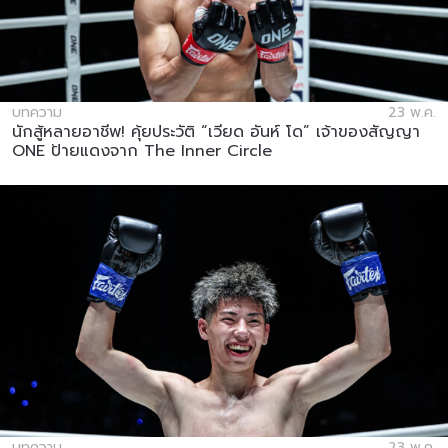
บทความ
23 พ.ค.
นักสู้หลายอาชีพ! คุ้ยประวัติ “เวียด อันห์ โด” เจ้าของสัญญา
ONE ป้ายแดงจาก The Inner Circle
บทความ
23 พ.ค.