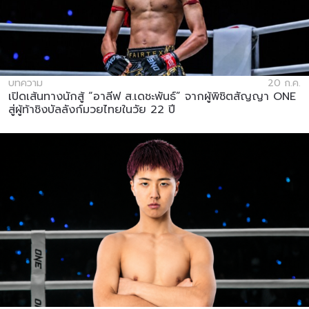
บทความ
20 ก.ค.
เปิดเส้นทางนักสู้ “อาลีฟ ส.เดชะพันธ์” จากผู้พิชิตสัญญา ONE
สู่ผู้ท้าชิงบัลลังก์มวยไทยในวัย 22 ปี