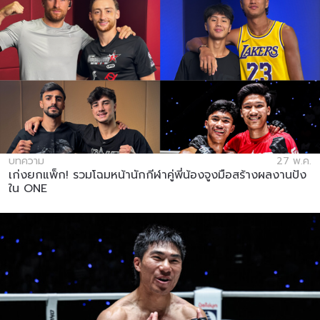
บทความ
27 พ.ค.
เก่งยกแพ็ก! รวมโฉมหน้านักกีฬาคู่พี่น้องจูงมือสร้างผลงานปัง
ใน ONE