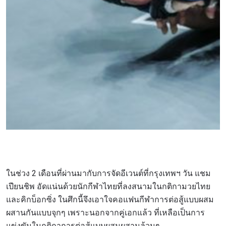
ในช่วง 2 เดือนที่ผ่านมากับการจัดอีเวนต์ที่กรุงเทพฯ วัน แชม
เปียนชิพ อัดแน่นด้วยนักกีฬาไทยที่ลงสนามในกติกามวยไทย
และคิกบ็อกซิ่ง ในศึกนี้จึงเอาใจคอแฟนกีฬาการต่อสู้แบบผสม
ผสานกันแบบจุกๆ เพราะนอกจากคู่เอกแล้ว ที่เหลือเป็นการ
แข่งขันในกติกาการต่อสู้แบบผสมผสานล้วนๆ