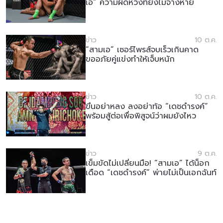
เอ” ความผิดหวังที่ยังไม่จางหาย
ข่าว
10 ต.ค.
“สามเอ” เซอร์ไพรส์จบเร็วเกินคาด
ขออภัยคู่แข่งทำให้เจ็บหนัก
ข่าว
10 ต.ค.
ขึ้นอย่าหลง ลงอย่าท้อ “เดชดำรงค์”
พร้อมสู้ต่อเพื่อพิสูจน์ว่าผมยังไหว
ข่าว
9 ต.ค.
เข็มขัดไม่เปลี่ยนมือ! “สามเอ” ได้น็อก
เดือด “เดชดำรงค์” พ่ายไม่เป็นเอกฉันท์