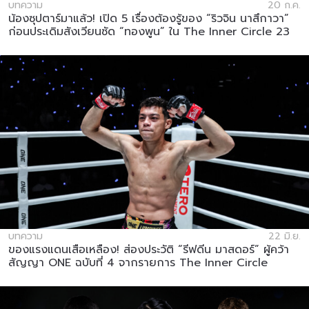
บทความ
20 ก.ค.
น้องซุปตาร์มาแล้ว! เปิด 5 เรื่องต้องรู้ของ “ริวจิน นาสึกาวา”
ก่อนประเดิมสังเวียนซัด “ทองพูน” ใน The Inner Circle 23
บทความ
22 มิ.ย.
ของแรงแดนเสือเหลือง! ส่องประวัติ “รีฟดีน มาสดอร์” ผู้คว้า
สัญญา ONE ฉบับที่ 4 จากรายการ The Inner Circle