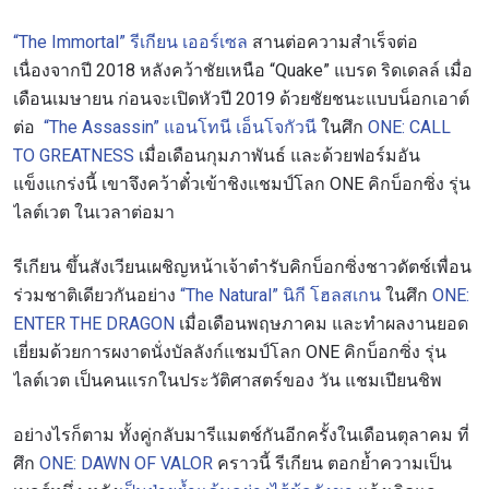
“The Immortal” รีเกียน เออร์เซล
สานต่อความสำเร็จต่อ
เนื่องจากปี 2018 หลังคว้าชัยเหนือ
“Quake” แบรด ริดเดลล์ เมื่อ
เดือนเมษายน ก่อนจะเปิดหัวปี 2019 ด้วยชัยชนะแบบน็อกเอาต์
ต่อ
“The Assassin” แอนโทนี เอ็นโจกัวนี
ในศึก
ONE: CALL
TO GREATNESS
เมื่อเดือนกุมภาพันธ์ และด้วยฟอร์มอัน
แข็งแกร่งนี้ เขาจึงคว้าตั๋วเข้าชิงแชมป์โลก ONE คิกบ็อกซิ่ง รุ่น
ไลต์เวต ในเวลาต่อมา
รีเกียน ขึ้นสังเวียนเผชิญหน้าเจ้าตำรับคิกบ็อกซิ่งชาวดัตช์เพื่อน
ร่วมชาติเดียวกันอย่าง
“The Natural” นิกี โฮลสเกน
ในศึก
ONE:
ENTER THE DRAGON
เมื่อเดือนพฤษภาคม และทำผลงานยอด
เยี่ยมด้วยการผงาดนั่งบัลลังก์แชมป์โลก ONE คิกบ็อกซิ่ง รุ่น
ไลต์เวต เป็นคนแรกในประวัติศาสตร์ของ วัน แชมเปียนชิพ
อย่างไรก็ตาม ทั้งคู่กลับมารีแมตช์กันอีกครั้งในเดือนตุลาคม ที่
ศึก
ONE: DAWN OF VALOR
คราวนี้ รีเกียน ตอกย้ำความเป็น