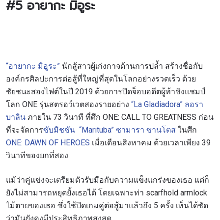
#5
อายากะ มิอูระ
“อายากะ มิอูระ”
นักสู้สาว
ผู้เก่งกาจด้านการปล้ำ สร้างชื่อกับ
องค์กรศิลปะการต่อสู้ที่ใหญ่ที่สุดในโลกอย่างรวดเร็ว ด้วย
ชัยชนะสองไฟต์ในปี 2019
ด้วยการปิดจ็อบอดีตผู้ท้าชิงแชมป์
โลก ONE รุ่นสตรอว์เวตสองรายอย่าง
“La Gladiadora” ลอรา
บาลิน
ภายใน 73 วินาที ที่ศึก ONE: CALL TO GREATNESS ก่อน
ที่จะจัดการ
ซับมิชชัน “Marituba” ซามารา ซานโตส
ในศึก
ONE: DAWN OF HEROES
เมื่อเดือนสิงหาคม ด้วยเวลาเพียง 39
วินาทีของยกที่สอง
แม้ว่าคู่แข่งจะเตรียมตัวรับมือกับความแข็งแกร่งของเธอ แต่ก็
ยังไม่สามารถหยุดยั้งเธอได้ โดยเฉพาะท่า scarfhold armlock
ไม้ตายของเธอ ซึ่งใช้ปิดเกมคู่ต่อสู้มาแล้วถึง 5 ครั้ง เห็นได้ชัด
ว่ามันยังคงมีประสิทธิภาพสูงสุด