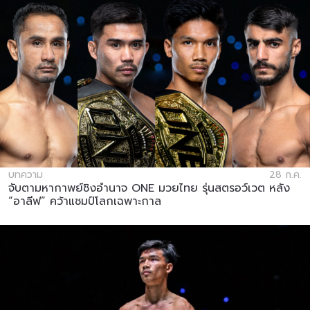
บทความ
28 ก.ค.
จับตามหากาพย์ชิงอำนาจ ONE มวยไทย รุ่นสตรอว์เวต หลัง
“อาลีฟ” คว้าแชมป์โลกเฉพาะกาล