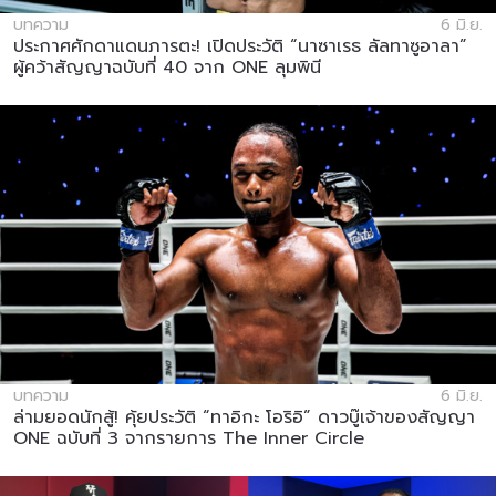
บทความ
6 มิ.ย.
ประกาศศักดาแดนภารตะ! เปิดประวัติ “นาซาเรธ ลัลทาซูอาลา”
ผู้คว้าสัญญาฉบับที่ 40 จาก ONE ลุมพินี
บทความ
6 มิ.ย.
ล่ามยอดนักสู้! คุ้ยประวัติ “ทาอิกะ โอริอิ” ดาวบู๊เจ้าของสัญญา
ONE ฉบับที่ 3 จากรายการ The Inner Circle