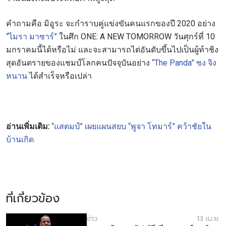
คำถามคือ มิอูระ จะกำราบคู่แข่งขันคนแรกของปี 2020 อย่าง
“ไมรา มาซาร์”
ในศึก ONE: A NEW TOMORROW วันศุกร์ที่ 10
มกราคมนี้ได้หรือไม่ และจะสามารถไต่อันดับขึ้นไปเป็นผู้ท้าชิง
สุดอันตรายของแชมป์โลกคนปัจจุบันอย่าง
“The Panda” ซง จิง
หนาน
ได้สำเร็จหรือเปล่า
อ่านเพิ่มเติม:
“แสตมป์” เผยแผนสยบ “พูจา โทมาร์” คว้าชัยใน
บ้านเกิด
สมัครเพื่อไม่พลาดข่าวเด็ด
เพื่อไม่พลาดข่าวสารของ ONE รีบลงทะเบียนตอนนี้
เพื่อรับข้อมูลอัปเดตล่าสุดก่อนใคร รวมทั้งข้อเสนอ
และสิทธิพิเศษในการเลือกที่นั่งที่ดีที่สุดในสนาม
ที่เกี่ยวข้อง
อีเมล
คู่แข่ง
ข่าว
13 เม.ย.