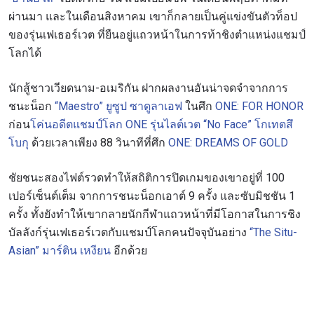
ผ่านมา และในเดือนสิงหาคม เขาก็กลายเป็นคู่แข่งขันตัวท็อป
ของรุ่นเฟเธอร์เวต ที่ยืนอยู่แถวหน้าในการท้าชิงตำแหน่งแชมป์
โลกได้
นักสู้ชาวเวียดนาม-อเมริกัน ฝากผลงานอันน่าจดจำจากการ
ชนะน็อก
“Maestro” ยูซูป ซาดูลาเอฟ
ในศึก
ONE: FOR HONOR
ก่อน
โค่นอดีตแชมป์โลก ONE รุ่นไลต์เวต “No Face” โกเทตสึ
โบกุ
ด้วย
เวลาเพียง 88 วินาทีที่ศึก
ONE: DREAMS OF GOLD
ชัยชนะสองไฟต์รวดทำให้สถิติการปิดเกมของเขาอยู่ที่ 100
เปอร์เซ็นต์เต็ม จากการชนะน็อกเอาต์ 9 ครั้ง และซับมิชชัน 1
ครั้ง ทั้งยังทำให้เขากลายนักกีฬาแถวหน้าที่มีโอกาสในการชิง
บัลลังก์รุ่นเฟเธอร์เวตกับ
แชมป์โลกคนปัจจุบันอย่าง
“The Situ-
Asian” มาร์ติน เหงียน
อีกด้วย