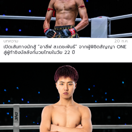
บทความ
20 ก.ค.
เปิดเส้นทางนักสู้ “อาลีฟ ส.เดชะพันธ์” จากผู้พิชิตสัญญา ONE
สู่ผู้ท้าชิงบัลลังก์มวยไทยในวัย 22 ปี