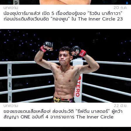
บทความ
20 ก.ค.
น้องซุปตาร์มาแล้ว! เปิด 5 เรื่องต้องรู้ของ “ริวจิน นาสึกาวา”
ก่อนประเดิมสังเวียนซัด “ทองพูน” ใน The Inner Circle 23
บทความ
22 มิ.ย.
ของแรงแดนเสือเหลือง! ส่องประวัติ “รีฟดีน มาสดอร์” ผู้คว้า
สัญญา ONE ฉบับที่ 4 จากรายการ The Inner Circle