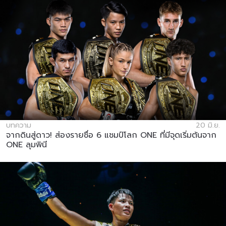
บทความ
20 มิ.ย.
จากดินสู่ดาว! ส่องรายชื่อ 6 แชมป์โลก ONE ที่มีจุดเริ่มต้นจาก
ONE ลุมพินี