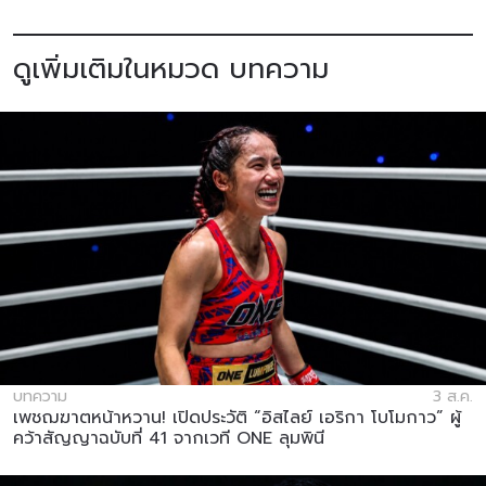
ดูเพิ่มเติมในหมวด บทความ
บทความ
3 ส.ค.
เพชฌฆาตหน้าหวาน! เปิดประวัติ “อิสไลย์ เอริกา โบโมกาว” ผู้
คว้าสัญญาฉบับที่ 41 จากเวที ONE ลุมพินี