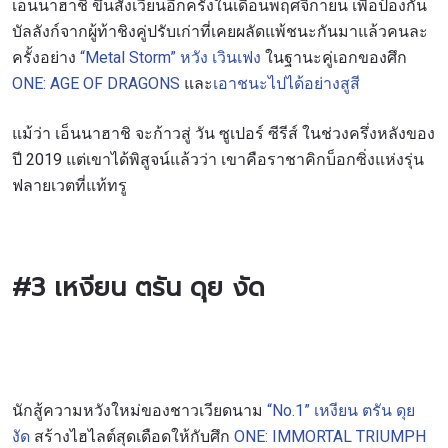
เอ็นนาฮาชิ ขึ้นสังเวียนอีกครั้งในเดือนพฤศจิกายน เพื่อป้องกัน
บัลลังก์จากผู้ท้าชิงคู่ปรับเก่าที่เคยผลัดแพ้ชนะกันมาแล้วคนละ
ครั้งอย่าง
“Metal Storm” หวัง เวินเฟง
ในฐานะคู่เอกของศึก
ONE: AGE OF DRAGONS
และ
เอาชนะไปได้อย่างสูสี
แม้ว่า เอ็นนาฮาชิ จะก้าวสู่ วัน ซูเปอร์ ซีรีส์ ในช่วงครึ่งหลังของ
ปี 2019 แต่เขาได้พิสูจน์แล้วว่า เขาคือราชาคิกบ็อกซิ่งแห่งรุ่น
ฟลายเวตที่แท้ทรู
#3
เหงียน ตรัน ดุย งัด
นักสู้ความหวังใหม่ของชาวเวียดนาม
“No.1” เหงียน ตรัน ดุย
งัด
สร้างไฮไลต์สุดเดือดให้กับศึก
ONE: IMMORTAL TRIUMPH