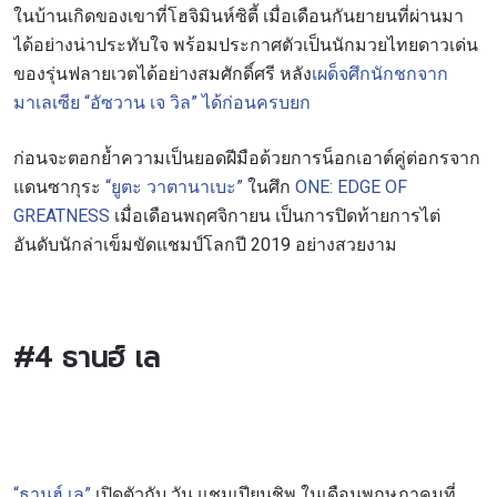
ในบ้านเกิดของเขาที่โฮจิมินห์ซิตี้ เมื่อเดือนกันยายนที่ผ่านมา
ได้อย่างน่าประทับใจ พร้อมประกาศตัวเป็นนักมวยไทยดาวเด่น
ของรุ่นฟลายเวตได้อย่างสมศักดิ์ศรี
หลัง
เผด็จศึกนักชกจาก
มาเลเซีย “อัซวาน เจ วิล” ได้ก่อนครบยก
ก่อนจะตอกย้ำความเป็นยอดฝีมือด้วยการน็อกเอาต์คู่ต่อกรจาก
แดนซากุระ
“ยูตะ วาตานาเบะ”
ในศึก
ONE: EDGE OF
GREATNESS
เมื่อเดือนพฤศจิกายน เป็นการปิดท้ายการไต่
อันดับนักล่าเข็มขัดแชมป์โลกปี 2019 อย่างสวยงาม
#4
ธานฮ์ เล
“ธานฮ์ เล”
เปิดตัวกับ วัน แชมเปียนชิพ ในเดือนพฤษภาคมที่