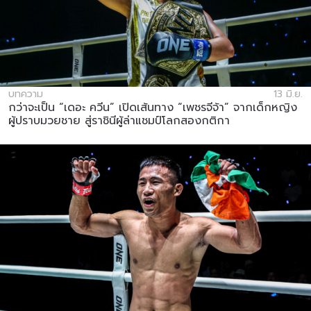
บทความ
13 มิ.ย.
กว่าจะเป็น “เดอะ ควีน” เปิดเส้นทาง “เพชรจีจ้า” จากเด็กหญิง
ผู้ปราบมวยชาย สู่ราชินีผู้ล่าแชมป์โลกสองกติกา