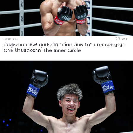
บทความ
23 พ.ค.
นักสู้หลายอาชีพ! คุ้ยประวัติ “เวียด อันห์ โด” เจ้าของสัญญา
ONE ป้ายแดงจาก The Inner Circle