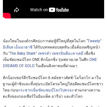
น้องใหม่ในองค์กรศิลปะการต่อสู้ที่ใหญ่ที่สุดในโลก
“Tweety”
อิเลียส เอ็นนาฮาชิ
ได้รับบททดสอบสุดหิน เมื่อต้องเผชิญหน้า
กับ
“The Baby Shark” เพชรดำ เพชรยินดีอะคาเดมี
เพื่อชิง
เข็มขัดแชมป์โลก ONE คิกบ็อกซิ่ง รุ่นฟลายเวต ในศึก
ONE:
DREAMS OF GOLD
ในเดือนสิงหาคมที่ผ่านมา
คิกบ็อกเซอร์ดีกรีแชมป์โลก 6 สมัยชาวดัตช์-โมร็อกโก มาใน
ฐานะผู้ท้าชิงและทิ้งทุ่นระเบิดโครมใหญ่ใส่อดีตแชมป์โลกชาว
ไทย ก่อน
กระชากเข็มขัดแชมป์โลกไปครอง
ท่ามกลางความ
ตะลึงของกองเชียร์ในอิมแพ็ค อารีน่า และทั่วโลก