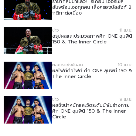
ราชากลับมาแล้ว! “รีเกียน เออร์เซล”
ลั่นพร้อมเจอทุกคน เล็งครองบัลลังก์ 2
อีเวนต์
ชื่อ
กติกาต่อเนื่อง
ข่าว
11 เม.ย.
ดูไฮไลต์การแข่งขัน
สรุปผลและประมวลภาพศึก ONE ลุมพินี
สมัคร
150 & The Inner Circle
การส่งแบบฟอร์มนี้ถือว่าท่านให้ความยินยอมให้เรา
รวบรวม ใช้งาน และเปิดเผยข้อมูลของท่านภายใต้
ผลการแข่งขันสด
10 เม.ย.
นโยบายความเป็นส่วนตัวของเรา ท่านสามารถ
ผลไฟต์ต่อไฟต์ ศึก ONE ลุมพินี 150 &
ยกเลิกการสมัครรับข่าวสารได้ตลอดเวลา
The Inner Circle
ข่าว
9 เม.ย.
ผลชั่งน้ำหนักและวัดระดับน้ำในร่างกาย
ศึก ONE ลุมพินี 150 & The Inner
Circle