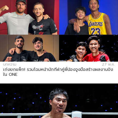
บทความ
27 พ.ค.
เก่งยกแพ็ก! รวมโฉมหน้านักกีฬาคู่พี่น้องจูงมือสร้างผลงานปัง
ใน ONE