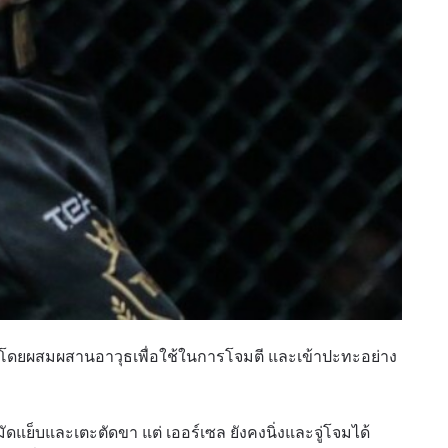
ดูไฮไลต์การแข่งขัน
สมัคร
แบบฟอร์มนี้ถือว่าท่านให้ความยินยอมให้เรารวบรวม ใช้งาน 
ูลของท่านภายใต้นโยบายความเป็นส่วนตัวของเรา ท่านสามา
การสมัครรับข่าวสารได้ตลอดเวลา
สาม โดยผสมผสานอาวุธเพื่อใช้ในการโจมตี และเข้าปะทะอย่าง
มัดแย็บและเตะตัดขา แต่ เออร์เซล ยังคงนิ่งและจู่โจมได้