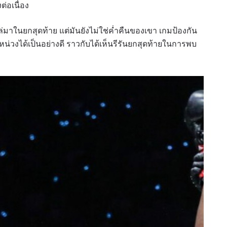
ต่อเนื่อง
มาในยกสุดท้าย แต่มันยังไม่ใช่ค่ำคืนของเขา เกมป้องกัน
น่วงได้เป็นอย่างดี ราวกับได้เห็นรีรันยกสุดท้ายในการพบ