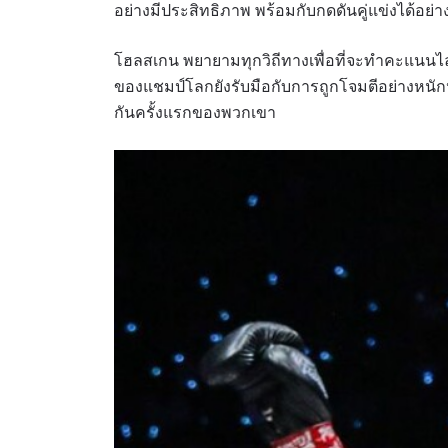
อย่างมีประสิทธิภาพ พร้อมกับกดดันคู่แข่งได้อย่าง
โฮลสเกน พยายามทุกวิถีทางเพื่อที่จะทำคะแนนไล่
ของแชมป์โลกยังรับมือกับการถูกโจมตีอย่างหนักห
กันครั้งแรกของพวกเขา