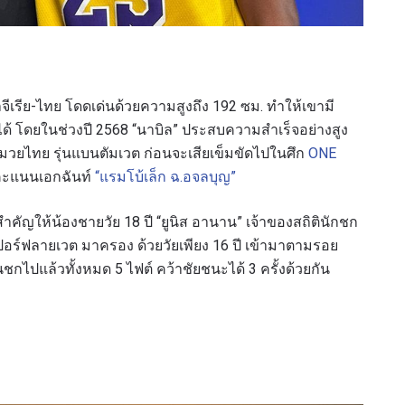
ลจีเรีย-ไทย โดดเด่นด้วยความสูงถึง 192 ซม. ทำให้เขามี
ด้ โดยในช่วงปี 2568 “นาบิล” ประสบความสำเร็จอย่างสูง
วยไทย รุ่นแบนตัมเวต ก่อนจะเสียเข็มขัดไปในศึก
ONE
ายคะแนนเอกฉันท์
“แรมโบ้เล็ก ฉ.อจลบุญ”
ัญให้น้องชายวัย 18 ปี “ยูนิส อานาน” เจ้าของสถิตินักชก
เปอร์ฟลายเวต มาครอง ด้วยวัยเพียง 16 ปี เข้ามาตามรอย
้นชกไปแล้วทั้งหมด 5 ไฟต์ คว้าชัยชนะได้ 3 ครั้งด้วยกัน