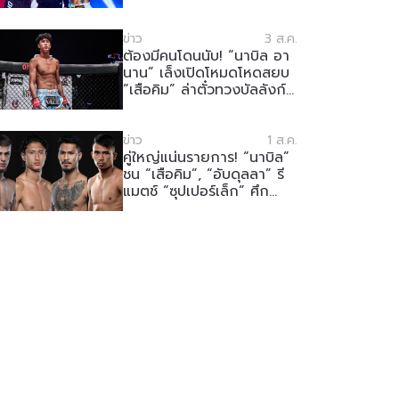
25
ข่าว
3 ส.ค.
ต้องมีคนโดนนับ! “นาบิล อา
นาน” เล็งเปิดโหมดโหดสยบ
“เสือคิม” ล่าตั๋วทวงบัลลังก์
ศึก The Inner Circle 25
ข่าว
1 ส.ค.
คู่ใหญ่แน่นรายการ! “นาบิล”
ชน “เสือคิม”, “อับดุลลา” รี
แมตช์ “ซุปเปอร์เล็ก” ศึก
ONE ลุมพินี 165 & The
Inner Circle 25