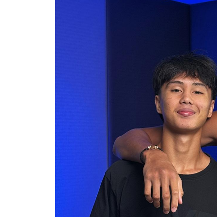
การส่ง
เผยข้อม