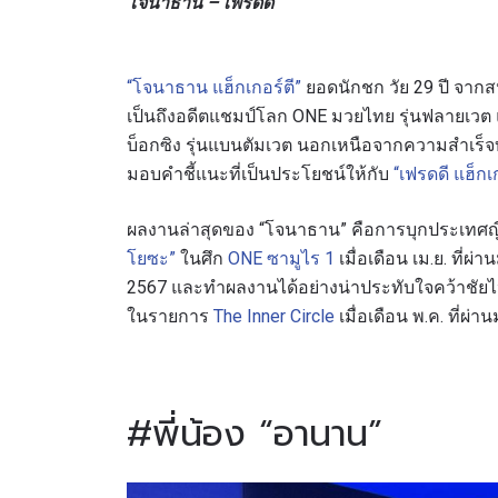
โจนาธาน – เฟรดดี
“โจนาธาน แฮ็กเกอร์ตี”
ยอดนักชก วัย 29 ปี จา
เป็นถึงอดีตแชมป์โลก ONE มวยไทย รุ่นฟลายเวต 
บ็อกซิง รุ่นแบนตัมเวต นอกเหนือจากความสำเร็จบน
มอบคำชี้แนะที่เป็นประโยชน์ให้กับ
“เฟรดดี แฮ็กเก
ผลงานล่าสุดของ “โจนาธาน” คือการบุกประเทศญี่ปุ
โยซะ”
ในศึก
ONE ซามูไร 1
เมื่อเดือน เม.ย. ที่ผ
สมัค
2567 และทำผลงานได้อย่างน่าประทับใจคว้าชัยไป
ในรายการ
The Inner Circle
เมื่อเดือน พ.ค. ที่ผ่า
เพื่อไม่
ก่อนใคร 
อีเมล
#พี่น้อง “อานาน”
ชื่อ