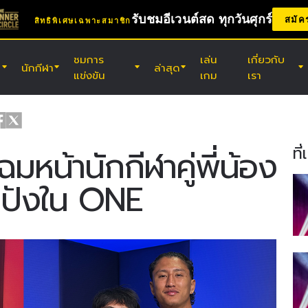
รับชมอีเวนต์สด ทุกวันศุกร์
สมัค
สิทธิพิเศษเฉพาะสมาชิก
ชมการ
เล่น
เกี่ยวกับ
นักกีฬา
ล่าสุด
แข่งขัน
เกม
เรา
(ศ.) 7 ส.ค. 11:30 น. UTC
สนามมวยเวทีลุมพินี, กรุงเทพฯ
ONE ลุมพินี 165 & The Inner Circle
ที
มหน้านักกีฬาคู่พี่น้อง
25
นปังใน ONE
(ส.) 8 ส.ค. 8:30 น. UTC
เอบาระ เวฟ อารีนา โอตะ, โตเกียว
ONE ซามูไร 2