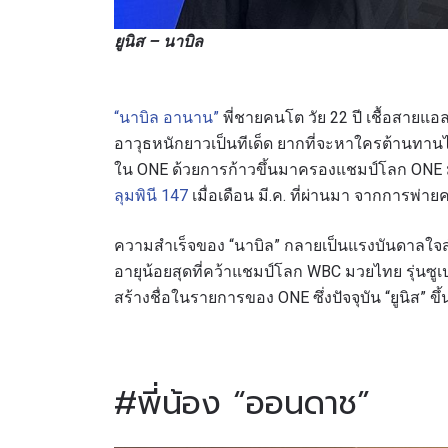
ยูนิส – นาบิล
“นาบิล อานาน”
พี่ชายคนโต วัย 22 ปี เชื้อสายแอ
อาวุธหนักยาวเป็นทีเด็ด ยากที่จะหาใครต้านทานไ
ใน ONE ด้วยการก้าวขึ้นมาครองแชมป์โลก ONE ม
ลุมพินี 147
เมื่อเดือน มี.ค. ที่ผ่านมา จากการพ่
ความสำเร็จของ “นาบิล” กลายเป็นแรงบันดาลใจสำค
อายุน้อยสุดที่คว้าแชมป์โลก WBC มวยไทย รุ่นซู
สร้างชื่อในรายการของ ONE ซึ่งปัจจุบัน “ยูนิส” ขึ
#พี่น้อง “ออนดาช”