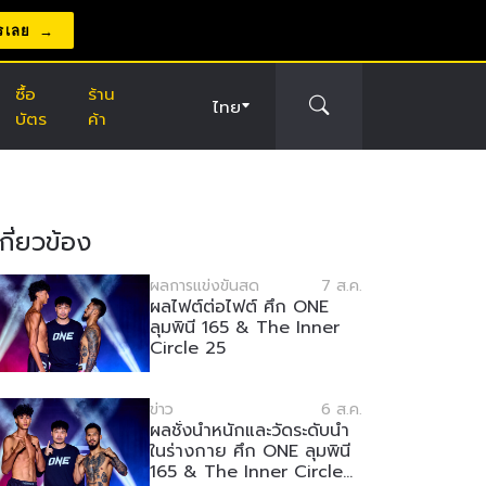
รเลย
ซื้อ
ร้าน
ไทย
บัตร
ค้า
่เกี่ยวข้อง
ผลการแข่งขันสด
7 ส.ค.
ผลไฟต์ต่อไฟต์ ศึก ONE
ลุมพินี 165 & The Inner
Circle 25
ข่าว
6 ส.ค.
ผลชั่งน้ำหนักและวัดระดับน้ำ
ในร่างกาย ศึก ONE ลุมพินี
165 & The Inner Circle