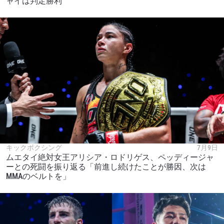
ャイは判定勝利
キックボクシング
7月9日
ムエタイ絶対女王アリシア・ロドリゲス、ペッディージャ
ーとの死闘を振り返る「前進し続けたことが勝因、次は
MMAのベルトを」