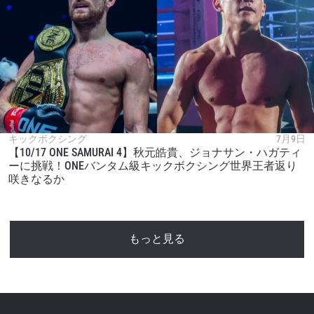
キックボクシング
7月9日
【10/17 ONE SAMURAI 4】秋元皓貴、ジョナサン・ハガティ
ーに挑戦！ONEバンタム級キックボクシング世界王者返り
咲きなるか
もっと見る