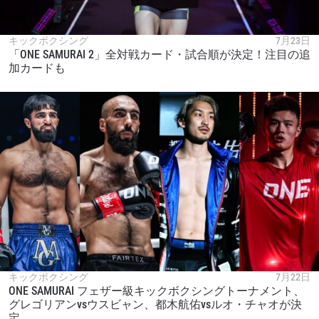
キックボクシング
7月23日
「ONE SAMURAI 2」全対戦カード・試合順が決定！注目の追
加カードも
キックボクシング
7月22日
ONE SAMURAI フェザー級キックボクシングトーナメント、
グレゴリアンvsウスビャン、都木航佑vsルオ・チャオが決
定