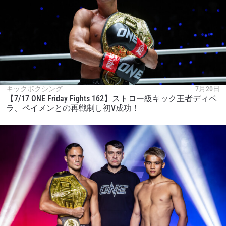
キックボクシング
7月20日
【7/17 ONE Friday Fights 162】ストロー級キック王者ディベ
ラ、ペイメンとの再戦制し初V成功！