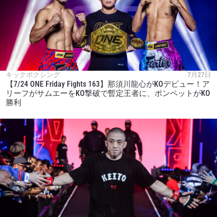
キックボクシング
7月27日
【7/24 ONE Friday Fights 163】那須川龍心がKOデビュー！ア
リーフがサムエーをKO撃破で暫定王者に、ポンペットがKO
勝利