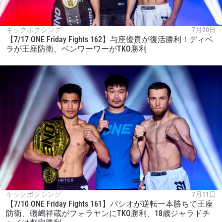
キックボクシング
7月20日
【7/17 ONE Friday Fights 162】与座優貴が復活勝利！ディベ
ラが王座防衛、ベンワーワーがTKO勝利
キックボクシング
7月11日
【7/10 ONE Friday Fights 161】パシオが逆転一本勝ちで王座
防衛、磯嶋祥蔵がフォラヤンにTKO勝利、18歳ジャラドチ