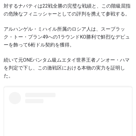
ュース、特別オファー、ライブイベントの最高の
対するナバティは22戦全勝の完璧な戦績と、この階級屈指
席をゲットするため今すぐ登録を！
の危険なフィニッシャーとしての評判を携えて参戦する。
Eメール
対戦相手
アルハンゲル・ミハイル所属のロシア人は、スーブラッ
ク・トー・プラン49への1ラウンドKO勝利で鮮烈なデビュ
大会
名前（ローマ字で記入）
ーを飾って6桁ドル契約を獲得。
続いて元ONEバンタム級ムエタイ世界王者ノンオー・ハマ
ハイライトを見る
購読
を判定で下し、この激戦区における本物の実力を証明し
た。
このフォームを送信することにより、お客様は当
社の
プライバシーポリシー
に基づく情報の収集、
使用および開示に同意したことになります。お客
様は、いつでも配信を停止することができます。