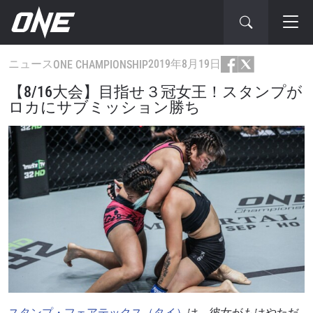
ニュース
2019年8月19日
ONE CHAMPIONSHIP
【8/16大会】目指せ３冠女王！スタンプが
ロカにサブミッション勝ち
スタンプ・フェアテックス（タイ）
は、彼女がもはやただ