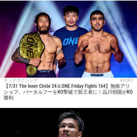
キックボクシング
8月3日
【7/31 The Inner Circle 24＆ONE Friday Fights 164】無敗アリ
ショフ、バータルフーをKO撃破で新王者に！品川朝陽がKO
勝利