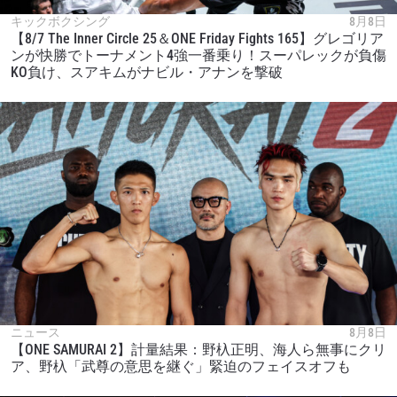
キックボクシング
8月8日
【8/7 The Inner Circle 25＆ONE Friday Fights 165】グレゴリア
ンが快勝でトーナメント4強一番乗り！スーパレックが負傷
KO負け、スアキムがナビル・アナンを撃破
ニュース
8月8日
【ONE SAMURAI 2】計量結果：野杁正明、海人ら無事にクリ
ア、野杁「武尊の意思を継ぐ」緊迫のフェイスオフも