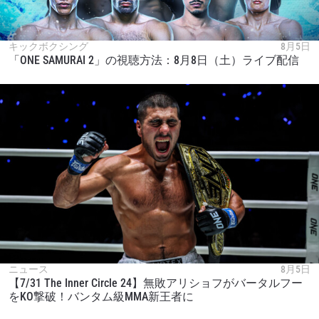
キックボクシング
8月5日
「ONE SAMURAI 2」の視聴方法：8月8日（土）ライブ配信
ニュース
8月5日
【7/31 The Inner Circle 24】無敗アリショフがバータルフー
をKO撃破！バンタム級MMA新王者に