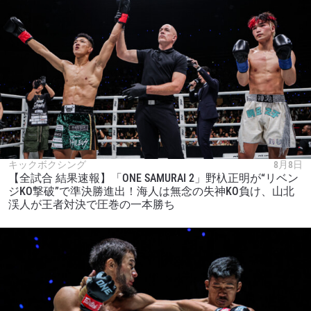
ハイライトを見る
購読
このフォームを送信することにより、お客様は当
社の
プライバシーポリシー
に基づく情報の収集、
使用および開示に同意したことになります。お客
様は、いつでも配信を停止することができます。
キックボクシング
8月8日
【全試合 結果速報】「ONE SAMURAI 2」野杁正明が“リベン
ジKO撃破”で準決勝進出！海人は無念の失神KO負け、山北
渓人が王者対決で圧巻の一本勝ち