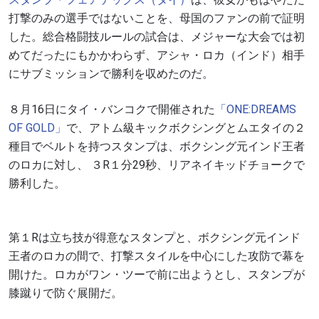
打撃のみの選手ではないことを、母国のファンの前で証明
した。総合格闘技ルールの試合は、メジャーな大会では初
めてだったにもかかわらず、アシャ・ロカ（インド）相手
にサブミッションで勝利を収めたのだ。
８月16日にタイ・バンコクで開催された
「ONE:DREAMS
OF GOLD」
で、アトム級キックボクシングとムエタイの２
種目でベルトを持つスタンプは、ボクシング元インド王者
のロカに対し、 ３R１分29秒、リアネイキッドチョークで
勝利した。
第１Rは立ち技が得意なスタンプと、ボクシング元インド
王者のロカの間で、打撃スタイルを中心にした攻防で幕を
開けた。ロカがワン・ツーで前に出ようとし、スタンプが
膝蹴りで防ぐ展開だ。