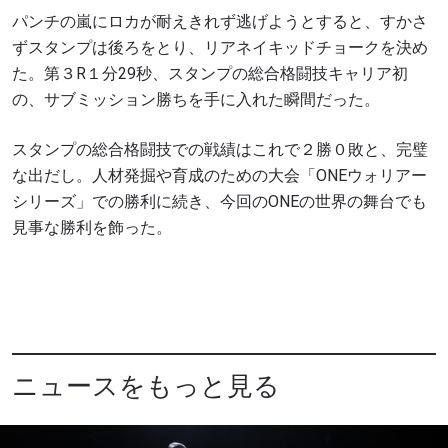
パンチの嵐にロカが耐えきれず逃げようとすると、すかさ
ずスタンプは後ろをとり、リアネイキッドチョークを決め
た。第３R１分29秒、スタンプの総合格闘技キャリア初
の、サブミッション勝ちを手に入れた瞬間だった。
スタンプの総合格闘技での戦績はこれで２勝０敗と、完璧
な出だし。人材発掘や育成のための大会「ONEウォリアー
シリーズ」での勝利に続き、今回のONEの世界の舞台でも
見事な勝利を飾った。
最新情報をゲット
ONEチャンピオンシップとどこでも一緒！ 最新ニ
ュース、特別オファー、ライブイベントの最高の
席をゲットするため今すぐ登録を！
Eメール
対戦相手
ニュースをもっと見る
大会
名前（ローマ字で記入）