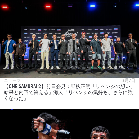
ニュース
8月7日
【ONE SAMURAI 2】前日会見：野杁正明「リベンジの想い、
結果と内容で答える」海人「リベンジの気持ち、さらに強
くなった」