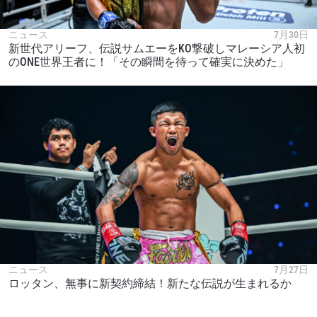
ニュース
7月30日
新世代アリーフ、伝説サムエーをKO撃破しマレーシア人初
のONE世界王者に！「その瞬間を待って確実に決めた」
ニュース
7月27日
ロッタン、無事に新契約締結！新たな伝説が生まれるか