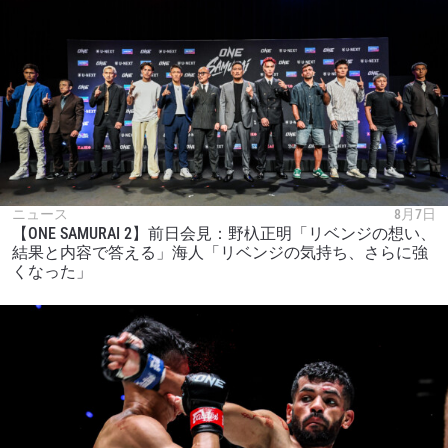
ニュース
8月7日
【ONE SAMURAI 2】前日会見：野杁正明「リベンジの想い、
結果と内容で答える」海人「リベンジの気持ち、さらに強
くなった」