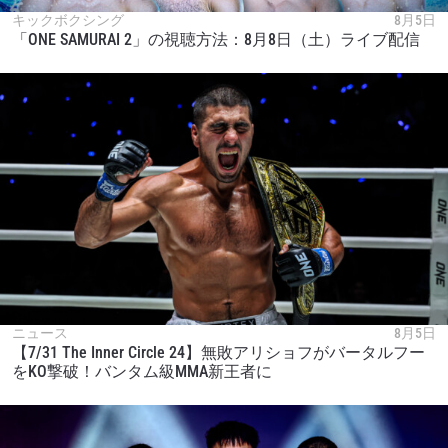
キックボクシング
8月5日
「ONE SAMURAI 2」の視聴方法：8月8日（土）ライブ配信
ニュース
8月5日
【7/31 The Inner Circle 24】無敗アリショフがバータルフー
をKO撃破！バンタム級MMA新王者に