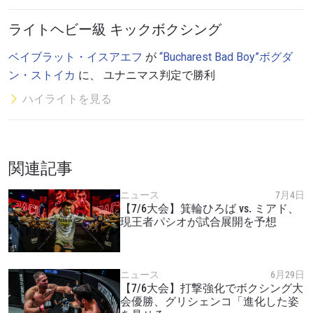
ライトヘビー級 キックボクシング
ベイブラット・イスアエフ
が
“Bucharest Bad Boy”ボグダ
ン・ストイカ
に、 ユナニマス判定で勝利
ハイライトを見る
関連記事
ニュース
7月4日
【7/6大会】箕輪ひろば vs. ミアド、
現王者パシオが試合展開を予想
ニュース
6月29日
【7/6大会】打撃強化でボクシング大
会優勝、グリシェンコ「進化した姿