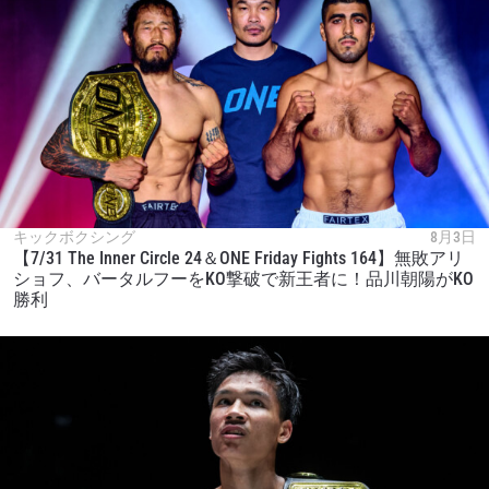
キックボクシング
8月3日
【7/31 The Inner Circle 24＆ONE Friday Fights 164】無敗アリ
ショフ、バータルフーをKO撃破で新王者に！品川朝陽がKO
勝利