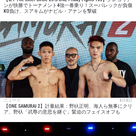
ンが快勝でトーナメント4強一番乗り！スーパレックが負傷
KO負け、スアキムがナビル・アナンを撃破
ニュース
8月8日
【ONE SAMURAI 2】計量結果：野杁正明、海人ら無事にクリ
ア、野杁「武尊の意思を継ぐ」緊迫のフェイスオフも