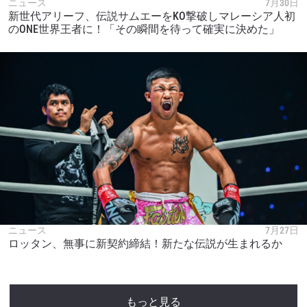
ニュース
7月30日
新世代アリーフ、伝説サムエーをKO撃破しマレーシア人初
のONE世界王者に！「その瞬間を待って確実に決めた」
ニュース
7月27日
ロッタン、無事に新契約締結！新たな伝説が生まれるか
もっと見る