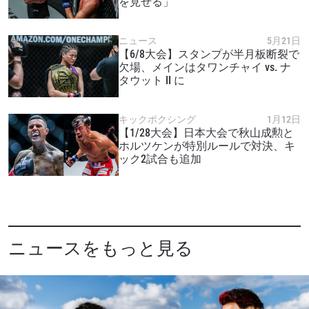
を見せる」
ニュース
5月21日
【6/8大会】スタンプが半月板断裂で
欠場、メインはタワンチャイ vs. ナ
タウット II に
キックボクシング
1月12日
【1/28大会】日本大会で秋山成勲と
ホルツケンが特別ルールで対決、キ
ック2試合も追加
ニュースをもっと見る