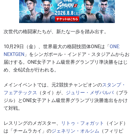
次世代の格闘家たちが、新たな一歩を踏み出す。
10月29日（金）、世界最大の格闘技団体ONEは「
ONE:
NEXTGEN
」をシンガポール・インドア・スタジアムからお
届けする。ONE女子アトム級世界グランプリ準決勝をはじ
め、全6試合が行われる。
メインイベントでは、元2競技チャンピオンの
スタンプ・
フェアテックス
（タイ）が、
ジュリー・メザバルバ
（ブラ
ジル）とONE女子アトム級世界グランプリ決勝進出をかけ
て対戦。
レスリングのメガスター、
リトゥ・フォガット
（インド）
は「チームラカイ」の
ジェネリン・オルシム
（フィリピ