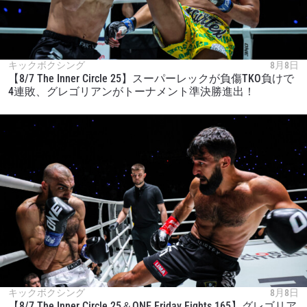
最新情報をゲット
ONEチャンピオンシップとどこでも一緒！ 最新ニ
ュース、特別オファー、ライブイベントの最高の
席をゲットするため今すぐ登録を！
キックボクシング
8月8日
Eメール
【8/7 The Inner Circle 25】スーパーレックが負傷TKO負けで
対戦相手
4連敗、グレゴリアンがトーナメント準決勝進出！
大会
名前（ローマ字で記入）
ハイライトを見る
購読
このフォームを送信することにより、お客様は当
社の
プライバシーポリシー
に基づく情報の収集、
使用および開示に同意したことになります。お客
様は、いつでも配信を停止することができます。
キックボクシング
8月8日
【8/7 The Inner Circle 25＆ONE Friday Fights 165】グレゴリア