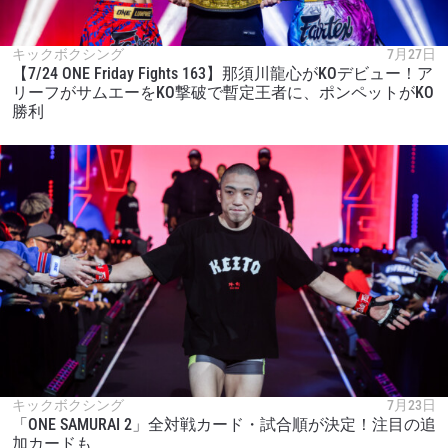
キックボクシング
7月27日
【7/24 ONE Friday Fights 163】那須川龍心がKOデビュー！ア
リーフがサムエーをKO撃破で暫定王者に、ポンペットがKO
勝利
キックボクシング
7月23日
「ONE SAMURAI 2」全対戦カード・試合順が決定！注目の追
加カードも