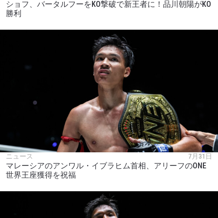
ショフ、バータルフーをKO撃破で新王者に！品川朝陽がKO
勝利
ニュース
7月31日
マレーシアのアンワル・イブラヒム首相、アリーフのONE
世界王座獲得を祝福