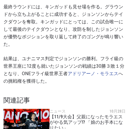
最終ラウンドには、キンガッドも見せ場を作る。グラウン
ドから立ち上がることに成功すると、ジョンソンからテイ
クダウンを奪取。キンガッドにとっては、この試合唯一に
して最後のテイクダウンとなり、攻防を制したジョンソン
が優勢なポジションを取り返して終了のゴングが鳴り響い
た。
結果は、ユナニマス判定でジョンソンの勝利。フライ級の
世界王座に12度も就いたジョンソンの戦績は30勝３敗１分
となり、ONEフライ級世界王者
アドリアーノ・モラエス
へ
の挑戦権を獲得した。
関連記事
ニュース
10月28日
【11/9大会】父親になったモラエス
がやる気アップ!? 「娘のお手本にな
りたい」