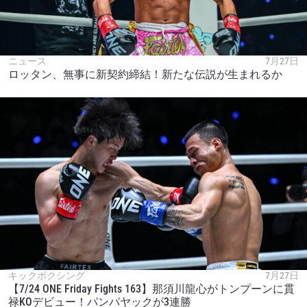
ニュース
7月27日
ロッタン、無事に新契約締結！新たな伝説が生まれるか
キックボクシング
7月27日
【7/24 ONE Friday Fights 163】那須川龍心がトンプーンに貫
禄KOデビュー！パンパヤックが3連勝