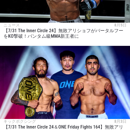
ニュース
8月5日
【7/31 The Inner Circle 24】無敗アリショフがバータルフー
をKO撃破！バンタム級MMA新王者に
キックボクシング
8月3日
【7/31 The Inner Circle 24＆ONE Friday Fights 164】無敗アリ