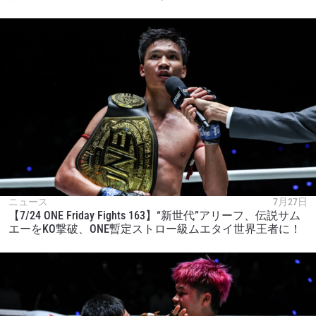
ニュース
7月27日
【7/24 ONE Friday Fights 163】“新世代”アリーフ、伝説サム
エーをKO撃破、ONE暫定ストロー級ムエタイ世界王者に！