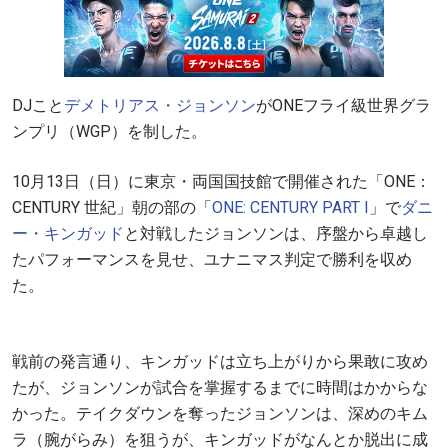
DJこと
デメトリアス・ジョンソン
がONEフライ級世界グラ
ンプリ（WGP）を制した。
10月13日（日）に東京・両国国技館で開催された「ONE：
CENTURY 世紀」朝の部の「
ONE: CENTURY PART I
」で
ダニ
ー・キンガッド
と対戦したジョンソンは、序盤から卓越し
たパフォーマンスを見せ、ユナニマス判定で勝利を収め
た。
戦前の発言通り、キンガッドは立ち上がりから果敢に攻め
たが、ジョンソンが試合を掌握するまでに時間はかからな
かった。テイクダウンを奪ったジョンソンは、深めのキム
ラ（腕がらみ）を狙うが、キンガッドがなんとか脱出に成