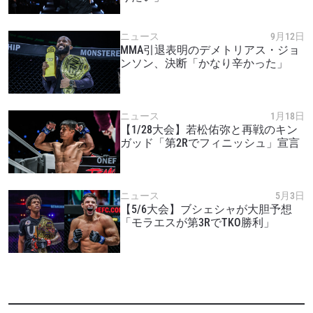
最新情報をゲット
ニュース
9月12日
MMA引退表明のデメトリアス・ジョ
ONEチャンピオンシップとどこでも一緒！ 最新ニ
ンソン、決断「かなり辛かった」
ュース、特別オファー、ライブイベントの最高の
席をゲットするため今すぐ登録を！
Eメール
ニュース
1月18日
対戦相手
【1/28大会】若松佑弥と再戦のキン
ガッド「第2Rでフィニッシュ」宣言
大会
名前（ローマ字で記入）
ニュース
5月3日
ハイライトを見る
【5/6大会】ブシェシャが大胆予想
購読
「モラエスが第3RでTKO勝利」
このフォームを送信することにより、お客様は当
社の
プライバシーポリシー
に基づく情報の収集、
使用および開示に同意したことになります。お客
様は、いつでも配信を停止することができます。