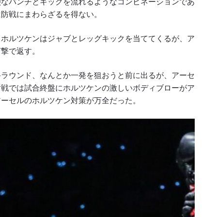
烈なパンチとキックを流れるようなコンビネーションであ
は防戦にまわらざるを得ない。
。ホルツケンはジャブとレッグキックを当ててくるが、ア
打撃で返す。
終ラウンド、なんとか一発を狙おうと前に出るが、アーセ
対戦では試合終盤にホルツケンの激しいボディブローがア
アーセルのホルツケン対策が万全だった。