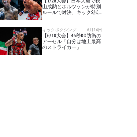
【1/28大会】日本大会で秋
山成勲とホルツケンが特別
ルールで対決、キック2試
合も追加
キックボクシング
6月14日
【6/10大会】46秒KO防衛の
アーセル「自分は地上最高
のストライカー」