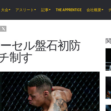
大会
アスリート
記事
会社概要
THE APPRENTICE
8月7日（金）11時30分 UTC
ルンピニー・スタジアム, バンコク
ONE Friday Fights 165 & The Inner Cir
】アーセル盤石初防
8月8日（土）8時30分 UTC
チ制す
EBARA WAVE アリーナおおた, 東京都
ONE SAMURAI 2