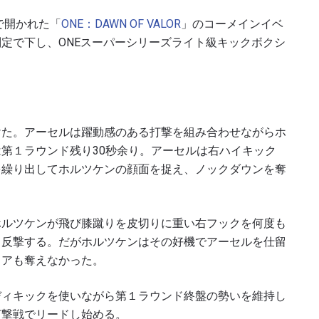
で開かれた「
ONE：DAWN OF VALOR
」のコーメインイベ
定で下し、ONEスーパーシリーズライト級キックボクシ
けた。アーセルは躍動感のある打撃を組み合わせながらホ
第１ラウンド残り30秒余り。アーセルは右ハイキック
を繰り出してホルツケンの顔面を捉え、ノックダウンを奪
ホルツケンが飛び膝蹴りを皮切りに重い右フックを何度も
て反撃する。だがホルツケンはその好機でアーセルを仕留
コアも奪えなかった。
ディキックを使いながら第１ラウンド終盤の勢いを維持し
打撃戦でリードし始める。