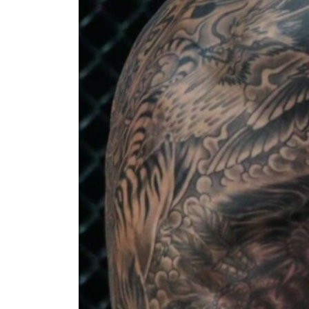
最
ONE
ー、ラ
Eメール
名前（