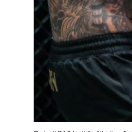
このフ
シー
に