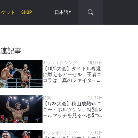
チケット
日本語
SHOP
cle
関連記事
キックボクシング
10月3日
【10/5大会】タイトル奪還
に燃えるアーセル、王者ニ
コラは「真のファイターじ
ゃない」
特集
1月22日
【1/28大会】秋山成勲vs.ニ
キー・ホルツケン、特別ル
ールマッチを見るべき5つ
の理由
キックボクシング
1月12日