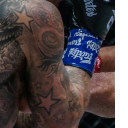
新情報をゲット
チャンピオンシップとどこでも一緒！ 最新ニュース、特別
イブイベントの最高の席をゲットするため今すぐ登録
対戦相手
大会
ローマ字で記入）