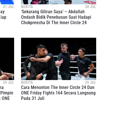
31 JUL
BERITA
30 JUL
day
‘Sekarang Giliran Saya’ – Abdallah
Tiap
Ondash Bidik Penebusan Saat Hadapi
Chokpreecha Di The Inner Circle 24
29 JUL
BERITA
29 JUL
na
Cara Menonton The Inner Circle 24 Dan
 Pimpin
ONE Friday Fights 164 Secara Langsung
a ONE
Pada 31 Juli