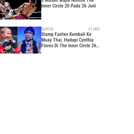
3 Alasan Wajib Nonton The
Inner Circle 20 Pada 26 Juni
BERITA
31 MEI
Stamp Fairtex Kembali Ke
Muay Thai, Hadapi Cynthia
Flores Di The Inner Circle 26
Juni