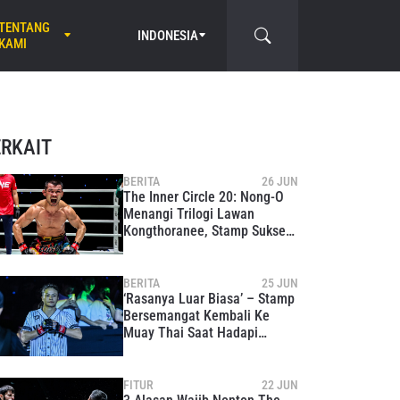
TENTANG
INDONESIA
KAMI
ERKAIT
BERITA
26 JUN
The Inner Circle 20: Nong-O
Menangi Trilogi Lawan
Kongthoranee, Stamp Sukses
Kembali Ke Muay Thai
BERITA
25 JUN
‘Rasanya Luar Biasa’ – Stamp
Bersemangat Kembali Ke
Muay Thai Saat Hadapi
Cynthia Flores Di The Inner
Circle 20
FITUR
22 JUN