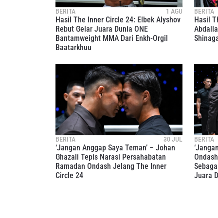
BERITA
1 AGU
BERITA
Hasil The Inner Circle 24: Elbek Alyshov
Hasil T
Rebut Gelar Juara Dunia ONE
Abdalla
Bantamweight MMA Dari Enkh-Orgil
Shinag
Baatarkhuu
BERITA
30 JUL
BERITA
‘Jangan Anggap Saya Teman’ – Johan
‘Jangan
Ghazali Tepis Narasi Persahabatan
Ondash 
Ramadan Ondash Jelang The Inner
Sebaga
Circle 24
Juara 