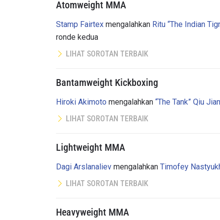
Atomweight MMA
Stamp Fairtex
mengalahkan
Ritu “The Indian Ti
ronde kedua
LIHAT SOROTAN TERBAIK
Bantamweight Kickboxing
Hiroki Akimoto
mengalahkan
“The Tank” Qiu Jian
LIHAT SOROTAN TERBAIK
IKU
Lightweight MMA
Bawa ONE
akses ke 
Dagi Arslanaliev
mengalahkan
Timofey Nastyuk
gelaran l
LIHAT SOROTAN TERBAIK
EMAIL
Heavyweight MMA