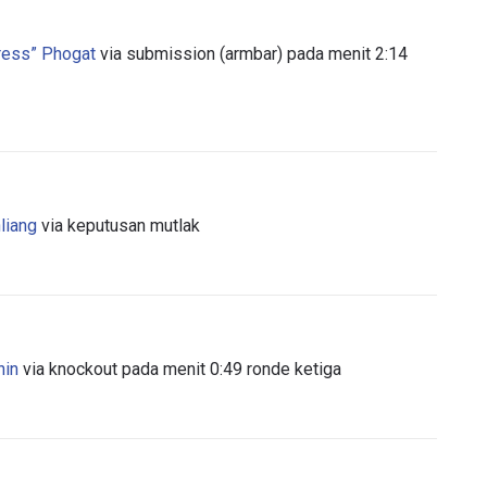
gress” Phogat
via submission (armbar) pada menit 2:14
liang
via keputusan mutlak
TI PERKEMBANGAN TERBARU
 Championship kemana pun anda pergi! Daftar sekarang untuk m
berita terbaru, tawaran spesial, dan akses awal untuk kursi terbaik
hin
via knockout pada menit 0:49 ronde ketiga
angsung kami.
LAWAN
GELARAN