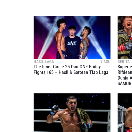
HASIL LAGA
7 AGU
BERITA
The Inner Circle 25 Dan ONE Friday
Superle
Fights 165 – Hasil & Sorotan Tiap Laga
Rifdean
Dunia A
SAMURA