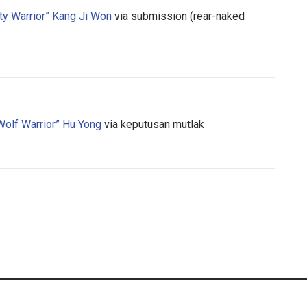
ty Warrior” Kang Ji Won
via submission (rear-naked
LIHAT SOROTAN TERBAIK
BERLANGGANAN
mengirimkan formulir ini, anda menyetujui pengumpulan, penggu
ukaan informasi anda berdasarkan
Kebijakan Privasi
kami. Anda 
Wolf Warrior” Hu Yong
via keputusan mutlak
membatalkan (unsubscribe) dari jenis komunikasi ini kapan saja.