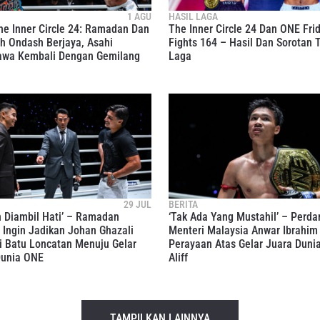
1 AGU
HASIL LAGA
he Inner Circle 24: Ramadan Dan
The Inner Circle 24 Dan ONE Fri
h Ondash Berjaya, Asahi
Fights 164 – Hasil Dan Sorotan 
awa Kembali Dengan Gemilang
Laga
29 JUL
BERITA
 Diambil Hati’ – Ramadan
‘Tak Ada Yang Mustahil’ – Perda
Ingin Jadikan Johan Ghazali
Menteri Malaysia Anwar Ibrahim
i Batu Loncatan Menuju Gelar
Perayaan Atas Gelar Juara Duni
Dunia ONE
Aliff
TAMPILKAN LAINNYA