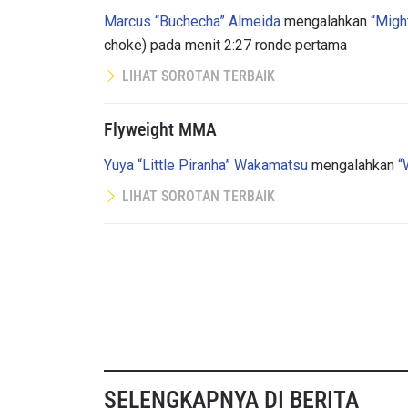
NAMA
Marcus “Buchecha” Almeida
mengalahkan
“Migh
choke) pada menit 2:27 ronde pertama
LIHAT SOROTAN TERBAIK
Flyweight MMA
Dengan 
pemb
Yuya “Little Piranha” Wakamatsu
mengalahkan
“
LIHAT SOROTAN TERBAIK
SELENGKAPNYA DI BERITA