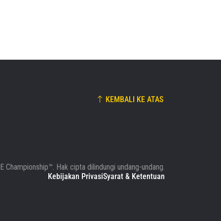
KEMBALI KE ATAS
 Championship™. Hak cipta dilindungi undang-undang.
Kebijakan Privasi
Syarat & Ketentuan