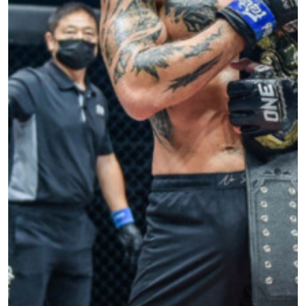
terbaru, tawaran spesial, dan akses awal untuk kursi
terbaik di gelaran langsung kami.
EMAIL
LAWAN
NAMA
GELARAN
LIHAT SOROTAN TERBAIK
BERLANGGANAN
Dengan mengirimkan formulir ini, anda menyetujui
pengumpulan, penggunaan dan pembukaan informasi
anda berdasarkan
Kebijakan Privasi
kami. Anda dapat
membatalkan (unsubscribe) dari jenis komunikasi ini
kapan saja.