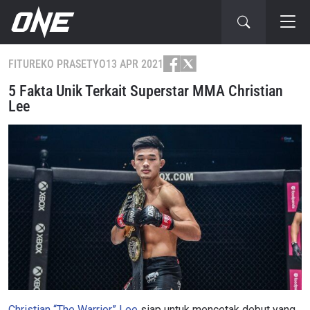
FITUR
EKO PRASETYO
13 APR 2021
5 Fakta Unik Terkait Superstar MMA Christian
Lee
Christian “The Warrior” Lee
siap untuk mencetak debut yang