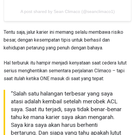
A post shared by Sean Climaco (@seanclimaco1)
Tentu saja, jalur karier ini memang selalu membawa risiko
besar, dengan kesempatan tipis untuk berhasil dan
kehidupan petarung yang penuh dengan bahaya.
Hal terburuk itu hampir menjadi kenyataan saat cedera lutut
serius menghentikan sementara perjalanan Climaco – tapi
IKUTI PERKEMBANGAN TERBARU
saat itulah ketika ONE masuk di saat yang tepat:
Bawa ONE Championship kemana pun anda pergi!
Daftar sekarang untuk mendapat akses ke berita
“Salah satu halangan terbesar yang saya
terbaru, tawaran spesial, dan akses awal untuk kursi
atasi adalah kembail setelah merobek ACL
terbaik di gelaran langsung kami.
EMAIL
saya. Saat itu terjadi, saya tidak benar-benar
LAWAN
tahu ke mana karier saya akan mengarah.
Saya kira saya akan harus berhenti
NAMA
GELARAN
bertarung. Dan siapa yang tahu apakah lutut