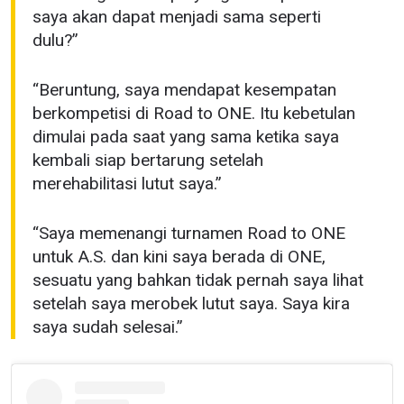
saya akan dapat menjadi sama seperti
dulu?”
LIHAT SOROTAN TERBAIK
BERLANGGANAN
“Beruntung, saya mendapat kesempatan
Dengan mengirimkan formulir ini, anda menyetujui
berkompetisi di Road to ONE. Itu kebetulan
pengumpulan, penggunaan dan pembukaan informasi
dimulai pada saat yang sama ketika saya
anda berdasarkan
Kebijakan Privasi
kami. Anda dapat
membatalkan (unsubscribe) dari jenis komunikasi ini
kembali siap bertarung setelah
kapan saja.
merehabilitasi lutut saya.”
“Saya memenangi turnamen Road to ONE
untuk A.S. dan kini saya berada di ONE,
sesuatu yang bahkan tidak pernah saya lihat
setelah saya merobek lutut saya. Saya kira
saya sudah selesai.”