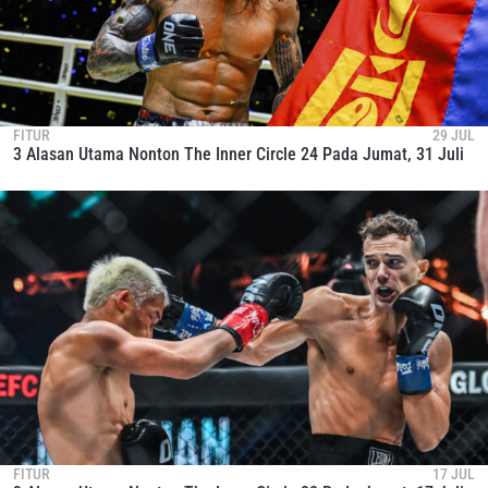
FITUR
29 JUL
3 Alasan Utama Nonton The Inner Circle 24 Pada Jumat, 31 Juli
FITUR
17 JUL