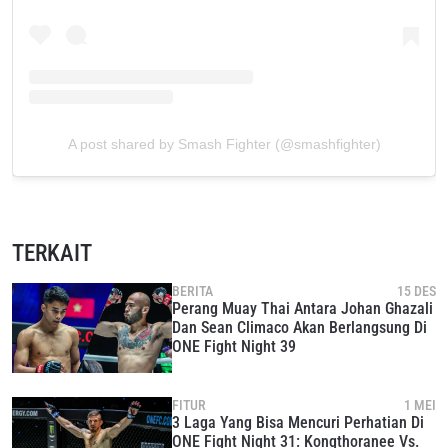
A post shared by Smash Fighter (@smashfighter)
TERKAIT
BERITA
15 DES
Perang Muay Thai Antara Johan Ghazali
Dan Sean Climaco Akan Berlangsung Di
ONE Fight Night 39
FITUR
1 MEI
3 Laga Yang Bisa Mencuri Perhatian Di
ONE Fight Night 31: Kongthoranee Vs.