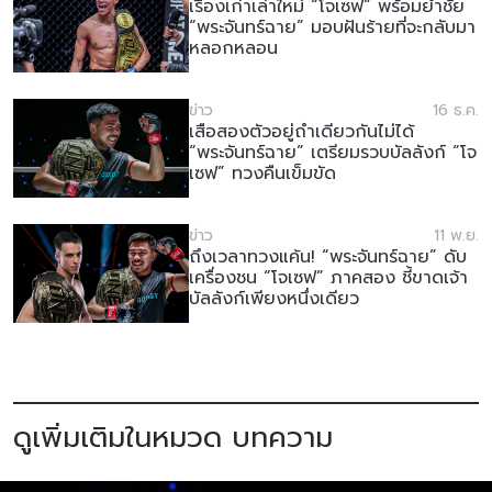
เรื่องเก่าเล่าใหม่ “โจเซฟ” พร้อมย้ำชัย
“พระจันทร์ฉาย” มอบฝันร้ายที่จะกลับมา
หลอกหลอน
ข่าว
16 ธ.ค.
เสือสองตัวอยู่ถ้ำเดียวกันไม่ได้
“พระจันทร์ฉาย” เตรียมรวบบัลลังก์ “โจ
เซฟ” ทวงคืนเข็มขัด
ข่าว
11 พ.ย.
ถึงเวลาทวงแค้น! “พระจันทร์ฉาย” ดับ
เครื่องชน “โจเซฟ” ภาคสอง ชี้ขาดเจ้า
บัลลังก์เพียงหนึ่งเดียว
ดูเพิ่มเติมในหมวด บทความ