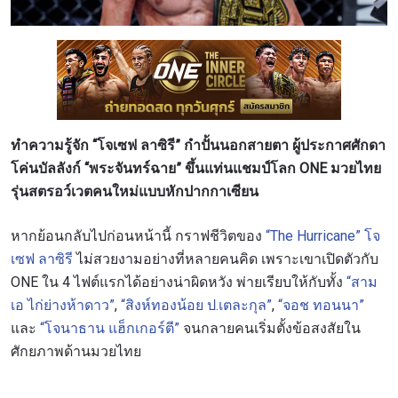
ทำความรู้จัก “โจเซฟ ลาซิรี” กำปั้นนอกสายตา ผู้ประกาศศักดา
โค่นบัลลังก์ “พระจันทร์ฉาย” ขึ้นแท่นแชมป์โลก ONE มวยไทย
รุ่นสตรอว์เวตคนใหม่แบบหักปากกาเซียน
หากย้อนกลับไปก่อนหน้านี้ กราฟชีวิตของ
“The Hurricane” โจ
เซฟ ลาซิรี
ไม่สวยงามอย่างที่หลายคนคิด เพราะเขาเปิดตัวกับ
ONE ใน 4 ไฟต์แรกได้อย่างน่าผิดหวัง พ่ายเรียบให้กับทั้ง
“สาม
เอ ไก่ย่างห้าดาว”
,
“สิงห์ทองน้อย ป.เตละกุล”
,
“จอช ทอนนา”
และ
“โจนาธาน แฮ็กเกอร์ตี”
จนกลายคนเริ่มตั้งข้อสงสัยใน
ศักยภาพด้านมวยไทย