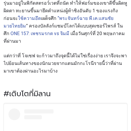
รุ่นมาอยู่ในพิกัดสตรอว์เวตที่ถนัด ทำให้ฟอร์มของเขาดีขึ้นผิดหู
ผิดตา ทะยานขึ้นมายึดตำแหน่งผู้ท้าชิงอันดับ 1 ของแรงกิง
ก่อนจะ
ใช้ความอึด
เผด็จศึก
“พระจันทร์ฉาย พี.เค.แสนชัย
มวยไทยยิม
” ครองบัลลังก์แชมป์โลกได้แบบสุดเซอร์ไพรส์ ใน
ศึก
ONE 157: เพชรมรกต vs จิมมี
เมื่อวันศุกร์ที่ 20 พฤษภาคม
ที่ผ่านมา
แต่กว่าที่ โจเซฟ จะก้าวมาถึงจุดนี้ได้ไม่ใช่เรื่องง่าย เราจึงจะพา
ไปย้อนเส้นทางของนักมวยจากแดนมักกะโรนีรายนี้ว่าที่ผ่าน
มาเขาต้องผ่านอะไรมาบ้าง
#เติบโตที่มิลาน