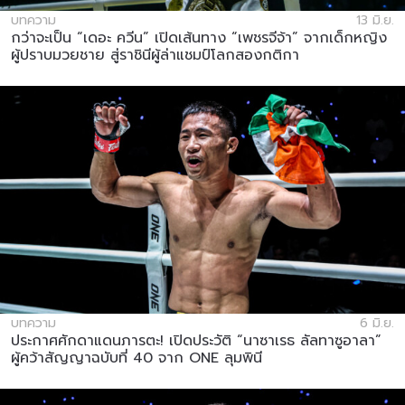
บทความ
13 มิ.ย.
กว่าจะเป็น “เดอะ ควีน” เปิดเส้นทาง “เพชรจีจ้า” จากเด็กหญิง
ผู้ปราบมวยชาย สู่ราชินีผู้ล่าแชมป์โลกสองกติกา
บทความ
6 มิ.ย.
ประกาศศักดาแดนภารตะ! เปิดประวัติ “นาซาเรธ ลัลทาซูอาลา”
ผู้คว้าสัญญาฉบับที่ 40 จาก ONE ลุมพินี