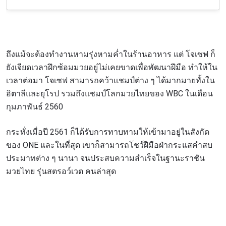
สมัครเพื่อไม่พลาดข่าวเด็ด
เพื่อไม่พลาดข่าวสารของ ONE รีบลงทะเบียนตอนนี้
เพื่อรับข้อมูลอัปเดตล่าสุดก่อนใคร รวมทั้งข้อเสนอ
และสิทธิพิเศษในการเลือกที่นั่งที่ดีที่สุดในสนาม
ถึงแม้จะต้องทำงานหามรุ่งหามค่ำในร้านอาหาร แต่ โจเซฟ ก็
อีเมล
ยังเจียดเวลาฝึกซ้อมมวยอยู่ไม่เคยขาดเพื่อพัฒนาฝีมือ ทำให้ใน
คู่แข่ง
เวลาต่อมา โจเซฟ สามารถคว้าแชมป์ต่าง ๆ ได้มากมายทั้งใน
อิตาลีและยุโรป รวมถึงแชมป์โลกมวยไทยของ WBC ในเดือน
อีเวนต์
ชื่อ
กุมภาพันธ์ 2560
กระทั่งเมื่อปี 2561 ก็ได้รับการทาบทามให้เข้ามาอยู่ในสังกัด
ดูไฮไลต์การแข่งขัน
ของ ONE และในที่สุด เขาก็สามารถโชว์ฝีมือฝ่ากระแสคำสบ
สมัคร
ประมาทต่าง ๆ นานา จนประสบความสำเร็จในฐานะราชัน
มวยไทย รุ่นสตรอว์เวต คนล่าสุด
การส่งแบบฟอร์มนี้ถือว่าท่านให้ความยินยอมให้เรา
รวบรวม ใช้งาน และเปิดเผยข้อมูลของท่านภายใต้
นโยบายความเป็นส่วนตัวของเรา ท่านสามารถ
ยกเลิกการสมัครรับข่าวสารได้ตลอดเวลา