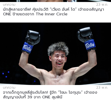
บทความ
23 พ.ค.
นักสู้หลายอาชีพ! คุ้ยประวัติ “เวียด อันห์ โด” เจ้าของสัญญา
ONE ป้ายแดงจาก The Inner Circle
บทความ
23 พ.ค.
จากเด็กถูกบุลลีสู่ระดับโลก! รู้จัก “โชมะ โอกุมุระ” เจ้าของ
สัญญาฉบับที่ 39 จาก ONE ลุมพินี