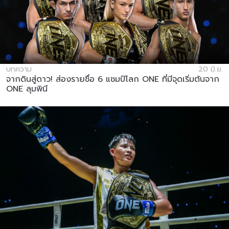
บทความ
20 มิ.ย.
จากดินสู่ดาว! ส่องรายชื่อ 6 แชมป์โลก ONE ที่มีจุดเริ่มต้นจาก
ONE ลุมพินี