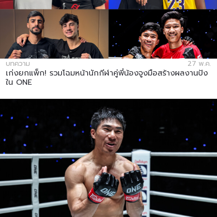
บทความ
27 พ.ค.
เก่งยกแพ็ก! รวมโฉมหน้านักกีฬาคู่พี่น้องจูงมือสร้างผลงานปัง
ใน ONE