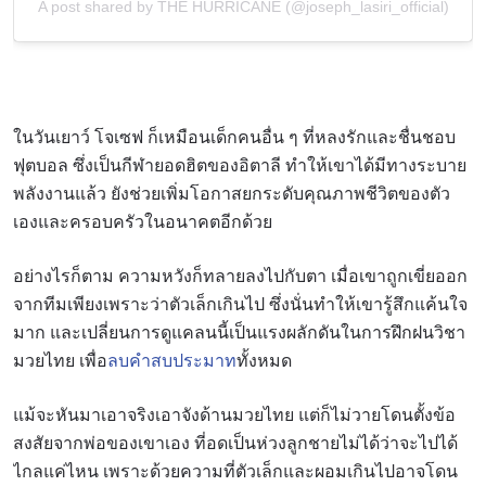
A post shared by THE HURRICANE (@joseph_lasiri_official)
ในวันเยาว์ โจเซฟ ก็เหมือนเด็กคนอื่น ๆ ที่หลงรักและชื่นชอบ
ฟุตบอล ซึ่งเป็นกีฬายอดฮิตของอิตาลี ทำให้เขาได้มีทางระบาย
พลังงานแล้ว ยังช่วยเพิ่มโอกาสยกระดับคุณภาพชีวิตของตัว
เองและครอบครัวในอนาคตอีกด้วย
อย่างไรก็ตาม ความหวังก็ทลายลงไปกับตา เมื่อเขาถูกเขี่ยออก
จากทีมเพียงเพราะว่าตัวเล็กเกินไป ซึ่งนั่นทำให้เขารู้สึกแค้นใจ
มาก และเปลี่ยนการดูแคลนนี้เป็นแรงผลักดันในการฝึกฝนวิชา
มวยไทย เพื่อ
ลบคำสบประมาท
ทั้งหมด
แม้จะหันมาเอาจริงเอาจังด้านมวยไทย แต่ก็ไม่วายโดนตั้งข้อ
สงสัยจากพ่อของเขาเอง ที่อดเป็นห่วงลูกชายไม่ได้ว่าจะไปได้
ไกลแค่ไหน เพราะด้วยความที่ตัวเล็กและผอมเกินไปอาจโดน