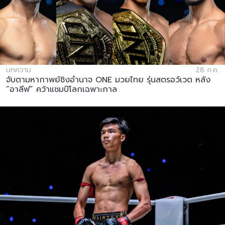
บทความ
28 ก.ค.
จับตามหากาพย์ชิงอำนาจ ONE มวยไทย รุ่นสตรอว์เวต หลัง
“อาลีฟ” คว้าแชมป์โลกเฉพาะกาล