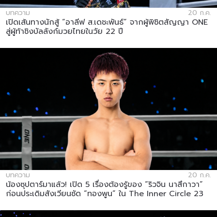
บทความ
20 ก.ค.
เปิดเส้นทางนักสู้ “อาลีฟ ส.เดชะพันธ์” จากผู้พิชิตสัญญา ONE
สู่ผู้ท้าชิงบัลลังก์มวยไทยในวัย 22 ปี
บทความ
20 ก.ค.
น้องซุปตาร์มาแล้ว! เปิด 5 เรื่องต้องรู้ของ “ริวจิน นาสึกาวา”
ก่อนประเดิมสังเวียนซัด “ทองพูน” ใน The Inner Circle 23