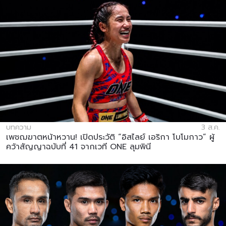
บทความ
3 ส.ค.
เพชฌฆาตหน้าหวาน! เปิดประวัติ “อิสไลย์ เอริกา โบโมกาว” ผู้
คว้าสัญญาฉบับที่ 41 จากเวที ONE ลุมพินี