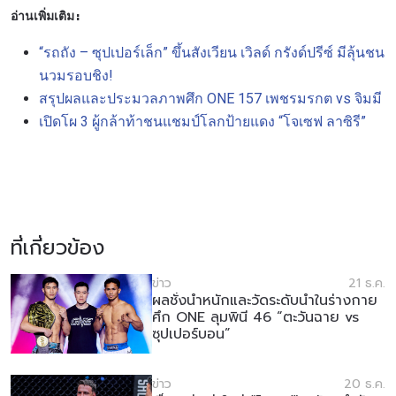
อ่านเพิ่มเติม:
“รถถัง – ซุปเปอร์เล็ก” ขึ้นสังเวียน เวิลด์ กรังด์ปรีซ์ มีลุ้นชน
นวมรอบชิง!
สรุปผลและประมวลภาพศึก ONE 157 เพชรมรกต vs จิมมี
เปิดโผ 3 ผู้กล้าท้าชนแชมป์โลกป้ายแดง “โจเซฟ ลาซิรี”
ที่เกี่ยวข้อง
ข่าว
21 ธ.ค.
ผลชั่งน้ำหนักและวัดระดับน้ำในร่างกาย
ศึก ONE ลุมพินี 46 “ตะวันฉาย vs
ซุปเปอร์บอน”
ข่าว
20 ธ.ค.