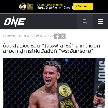
สิทธิพิเศษเฉพาะสมาชิก
สมัครเลย
รับชมอีเวนต์สด ทุกวันศุกร์
บทความ
OUDDY
25 พ.ค. 2022
ย้อนสังเวียนชีวิต “โจเซฟ ลาซิรี” จากม้านอก
สายตา สู่การโค่นบัลลังก์ “พระจันทร์ฉาย”