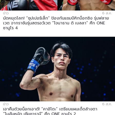
ข่าว
6 ส.ค.
นัดหยุดโลก! “ซุปเปอร์เล็ก” ป้องกันแชมป์คิกบ็อกซิง รุ่นฟลาย
เวต จากราชันรุ่นสตรอว์เวต “โจนาธาน ดิ เบลลา” ศึก ONE
ซามูไร 4
ข่าว
6 ส.ค.
เอาคืนด้วยน็อกเอาต์! “คาอิโตะ” เตรียมแผนเด็ดล้างตา
“โมฮัมหมัด เซียซารานี” ศึก ONE ซามูไร 2