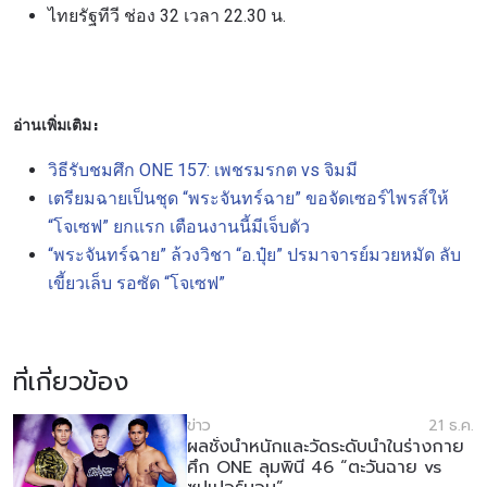
อีเวนต์
ชื่อ
ไทยรัฐทีวี ช่อง 32 เวลา 22.30 น.
ดูไฮไลต์การแข่งขัน
สมัคร
อ่านเพิ่มเติม:
การส่งแบบฟอร์มนี้ถือว่าท่านให้ความยินยอมให้เรา
วิธีรับชมศึก ONE 157: เพชรมรกต vs จิมมี
รวบรวม ใช้งาน และเปิดเผยข้อมูลของท่านภายใต้
เตรียมฉายเป็นชุด “พระจันทร์ฉาย” ขอจัดเซอร์ไพรส์ให้
นโยบายความเป็นส่วนตัวของเรา ท่านสามารถ
“โจเซฟ” ยกแรก เตือนงานนี้มีเจ็บตัว
ยกเลิกการสมัครรับข่าวสารได้ตลอดเวลา
“พระจันทร์ฉาย” ล้วงวิชา “อ.ปุ๋ย” ปรมาจารย์มวยหมัด ลับ
เขี้ยวเล็บ รอซัด “โจเซฟ”
ที่เกี่ยวข้อง
ข่าว
21 ธ.ค.
ผลชั่งน้ำหนักและวัดระดับน้ำในร่างกาย
ศึก ONE ลุมพินี 46 “ตะวันฉาย vs