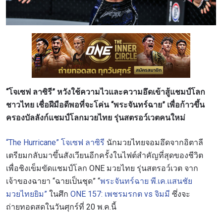
“โจเซฟ ลาซิรี” หวังใช้ความไวและความอึดเข้าสู้แชมป์โลก
ชาวไทย เชื่อฝีมือดีพอที่จะโค่น “พระจันทร์ฉาย” เพื่อก้าวขึ้น
ครองบัลลังก์แชมป์โลกมวยไทย รุ่นสตรอว์เวตคนใหม่
“The Hurricane” โจเซฟ ลาซิรี
นักมวยไทยจอมอึดจากอิตาลี
เตรียมกลับมาขึ้นสังเวียนอีกครั้งในไฟต์สำคัญที่สุดของชีวิต
เพื่อชิงเข็มขัดแชมป์โลก ONE มวยไทย รุ่นสตรอว์เวต จาก
เจ้าของฉายา “ฉายเป็นชุด” “
พระจันทร์ฉาย พี.เค.แสนชัย
มวยไทยยิม”
ในศึก
ONE 157: เพชรมรกต vs จิมมี
ซึ่งจะ
ถ่ายทอดสดในวันศุกร์ที่ 20 พ.ค.นี้