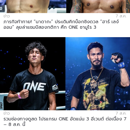
ข่าว
7 ส.ค.
ภารกิจท้าทาย! “นาดากะ” ประเดิมคิกบ็อกซิงดวล “ฮาร์ เลง์
ออม” ลุยล่าแชมป์สองกติกา ศึก ONE ซามูไร 3
ข่าว
7 ส.ค.
รวมช่องทางดูสด โปรแกรม ONE อัดแน่น 3 อีเวนต์ ต่อเนื่อง 7
– 8 ส.ค. นี้