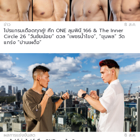
ข่าว
8 ส.ค.
โปรแกรมเดือดทุกคู่! ศึก ONE ลุมพินี 166 & The Inner
Circle 26 “วันชัยน้อย” ดวล “เพชรน้ำโขง”, “ขุนพล” วัด
แกร่ง “ปานเผด็จ”
ผลการแข่งขันสด
8 ส.ค.