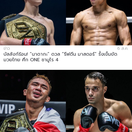
ข่าว
6 ส.ค.
บัลลังก์ร้อน! “นาดากะ” ดวล “รีฟดีน มาสดอร์” รั้งเข็มขัด
มวยไทย ศึก ONE ซามูไร 4