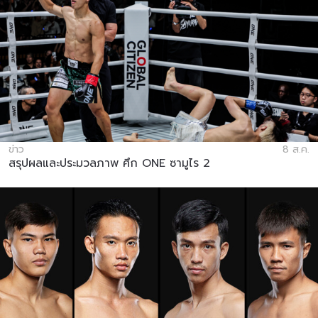
ข่าว
8 ส.ค.
สรุปผลและประมวลภาพ ศึก ONE ซามูไร 2