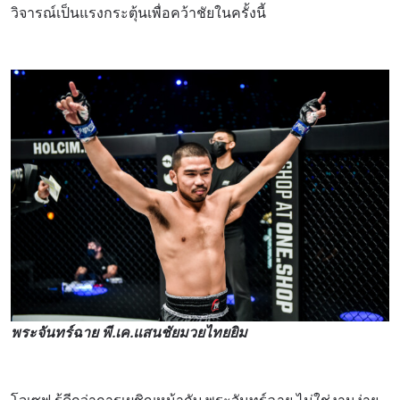
วิจารณ์เป็นแรงกระตุ้นเพื่อคว้าชัยในครั้งนี้
พระจันทร์ฉาย พี.เค.แสนชัยมวยไทยยิม