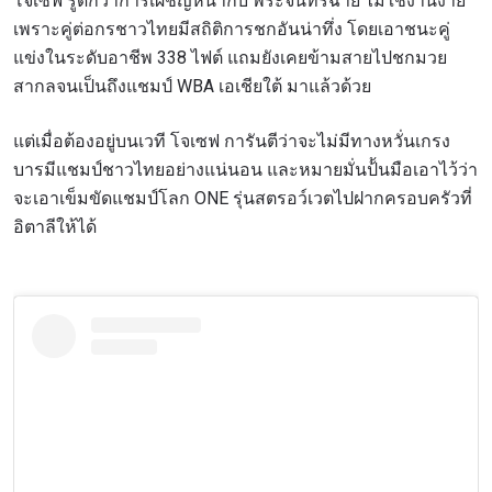
โจเซฟ รู้ดีกว่าการเผชิญหน้ากับ พระจันทร์ฉาย ไม่ใช่งานง่าย
เพราะคู่ต่อกรชาวไทยมีสถิติการชกอันน่าทึ่ง โดยเอาชนะคู่
แข่งในระดับอาชีพ 338 ไฟต์ แถมยังเคยข้ามสายไปชกมวย
สากลจนเป็นถึงแชมป์ WBA เอเชียใต้ มาแล้วด้วย
แต่เมื่อต้องอยู่บนเวที โจเซฟ การันตีว่าจะไม่มีทางหวั่นเกรง
บารมีแชมป์ชาวไทยอย่างแน่นอน และหมายมั่นป้้นมือเอาไว้ว่า
จะเอาเข็มขัดแชมป์โลก ONE รุ่นสตรอว์เวตไปฝากครอบครัวที่
อิตาลีให้ได้