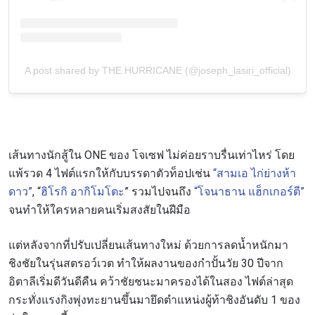
A post shared by THE HURRICANE (@joseph_lasiri_official)
เส้นทางนักสู้ใน ONE ของ โจเซฟ ไม่ค่อยราบรื่นเท่าไหร่ โดย
แพ้รวด 4 ไฟต์แรกให้กับบรรดาตัวท็อปเช่น
“สามเอ ไก่ย่างห้า
ดาว”
, “
ฮิโรกิ อากิโมโตะ
” รวมไปจนถึง
“โจนาธาน แฮ็กเกอร์ตี”
จนทำให้ใครหลายคนเริ่มสงสัยในฝีมือ
แต่หลังจากที่ปรับเปลี่ยนเส้นทางใหม่ ด้วยการลดน้ำหนักมา
ชิงชัยในรุ่นสตรอว์เวต ทำให้ผลงานของกำปั้นวัย 30 ปีจาก
อิตาลีเริ่มดีวันดีคืน คว้าชัยชนะมาครองได้ในสอง ไฟต์ล่าสุด
กระทั่งแรงกิงพุ่งทะยานขึ้นมายึดตำแหน่งผู้ท้าชิงอันดับ 1 ของ