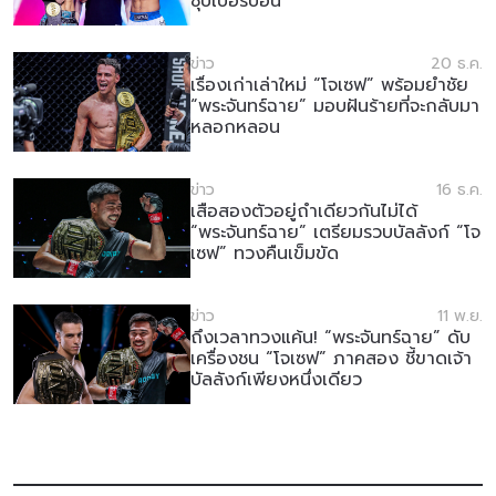
ซุปเปอร์บอน”
ข่าว
20 ธ.ค.
เรื่องเก่าเล่าใหม่ “โจเซฟ” พร้อมย้ำชัย
“พระจันทร์ฉาย” มอบฝันร้ายที่จะกลับมา
หลอกหลอน
ข่าว
16 ธ.ค.
เสือสองตัวอยู่ถ้ำเดียวกันไม่ได้
“พระจันทร์ฉาย” เตรียมรวบบัลลังก์ “โจ
เซฟ” ทวงคืนเข็มขัด
ข่าว
11 พ.ย.
ถึงเวลาทวงแค้น! “พระจันทร์ฉาย” ดับ
เครื่องชน “โจเซฟ” ภาคสอง ชี้ขาดเจ้า
บัลลังก์เพียงหนึ่งเดียว