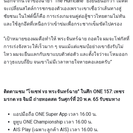
นอกจากนี้ เจ้าของฉายา “The Hurricane” ยังยืนยันอีกว่า ไม่คิด
จะเปลี่ยนสไตล์การชกของตัวเองเพราะเขาเชื่อว่าเส้นทางสู่
ชัยชนะในไฟต์นี้ก็คือ การเร่งเกมจนคู่ต่อสู้ชาวไทยตามไม่ทัน
และใช้ลูกอึดที่เหนือกว่าเข้าข่มเพื่อกระชากเข็มขัดไปครอง
“เป้าหมายของผมคือทำให้ พระจันทร์ฉาย ถอดใจ ผมจะโฟกัสที่
การเร่งจังหวะให้เร็วมาก ๆ จนแม้แต่แชมป์อย่างเขายังรับไม่
ไหว ผมจะยืนแลกกับเขาแบบตัวต่อตัว และตั้งใจว่าจะโหมออก
อาวุธแบบถี่ยิบ จนเขาไม่มีเวลาหายใจหายคอเลยครับ”
สมัครเพื่อไม่พลาดข่าวเด็ด
เพื่อไม่พลาดข่าวสารของ ONE รีบลงทะเบียนตอนนี้
ติดตามชม “โจเซฟ vs พระจันทร์ฉาย” ในศึก ONE 157: เพชร
เพื่อรับข้อมูลอัปเดตล่าสุดก่อนใคร รวมทั้งข้อเสนอ
มรกต vs จิมมี ถ่ายทอดสด วันศุกร์ที่ 20 พ.ค. 65
รับชมทาง
และสิทธิพิเศษในการเลือกที่นั่งที่ดีที่สุดในสนาม
อีเมล
แอปมือถือ ONE Super App เวลา 16.00 น
.
คู่แข่ง
ยูทูบ ONE Championship เวลา 16.00 น
.
AIS Play (เฉพาะลูกค้า AIS) เวลา 16.00 น
.