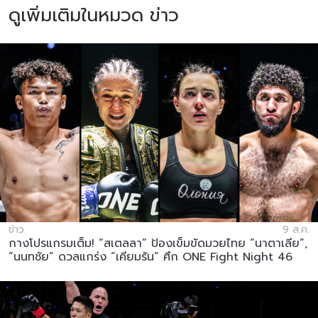
ดูเพิ่มเติมในหมวด ข่าว
ข่าว
9 ส.ค.
กางโปรแกรมเต็ม! “สเตลลา” ป้องเข็มขัดมวยไทย “นาตาเลีย”,
“นนทชัย” ดวลแกร่ง “เคียมรัน” ศึก ONE Fight Night 46