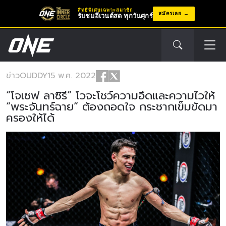
สิทธิพิเศษเฉพาะสมาชิก
สมัครเลย
รับชมอีเวนต์สด ทุกวันศุกร์
ข่าว
OUDDY
15 พ.ค. 2022
“โจเซฟ ลาซิรี” โวจะโชว์ความอึดและความไวให้
“พระจันทร์ฉาย” ต้องถอดใจ กระชากเข็มขัดมา
ครองให้ได้