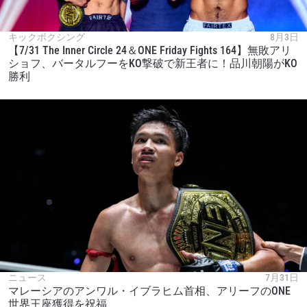
キックボクシング
8月3日
【7/31 The Inner Circle 24＆ONE Friday Fights 164】無敗アリ
ショフ、バータルフーをKO撃破で新王者に！品川朝陽がKO
勝利
ニュース
7月31日
マレーシアのアンワル・イブラヒム首相、アリーフのONE
世界王座獲得を祝福