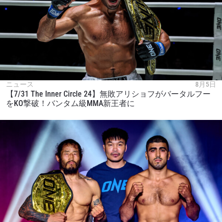
ニュース
8月5日
【7/31 The Inner Circle 24】無敗アリショフがバータルフー
をKO撃破！バンタム級MMA新王者に