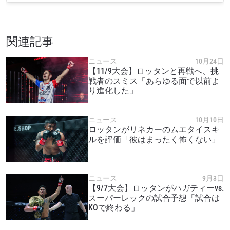
関連記事
ニュース
10月24日
【11/9大会】ロッタンと再戦へ、挑
最新情報をゲット
戦者のスミス「あらゆる面で以前よ
り進化した」
ONEチャンピオンシップとどこでも一緒！ 最新ニ
ュース、特別オファー、ライブイベントの最高の
席をゲットするため今すぐ登録を！
ニュース
10月10日
Eメール
ロッタンがリネカーのムエタイスキ
対戦相手
ルを評価「彼はまったく怖くない」
大会
名前（ローマ字で記入）
ニュース
9月3日
【9/7大会】ロッタンがハガティーvs.
スーパーレックの試合予想「試合は
ハイライトを見る
KOで終わる」
購読