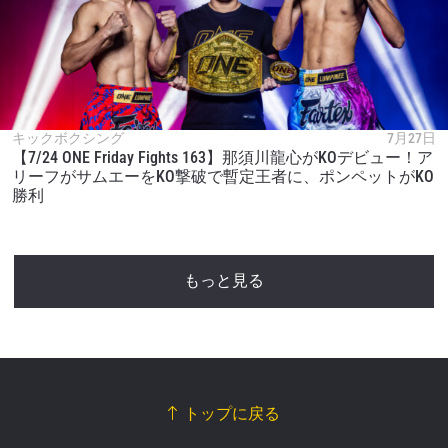
キックボクシング
7月27日
【7/24 ONE Friday Fights 163】那須川龍心がKOデビュー！ア
リーフがサムエーをKO撃破で暫定王者に、ポンペットがKO
勝利
もっと見る
トップに戻る