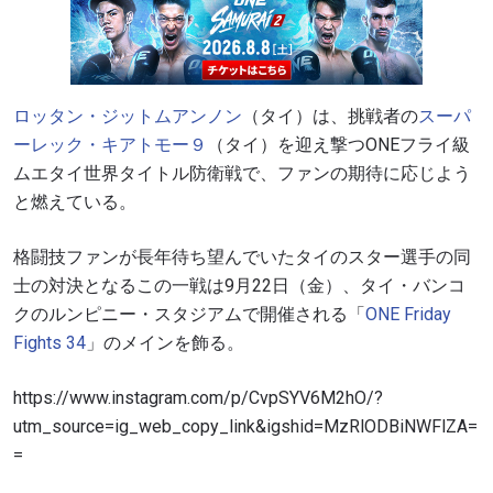
ロッタン・ジットムアンノン
（タイ）は、挑戦者の
スーパ
ーレック・キアトモー９
（タイ）を迎え撃つONEフライ級
ムエタイ世界タイトル防衛戦で、ファンの期待に応じよう
と燃えている。
格闘技ファンが長年待ち望んでいたタイのスター選手の同
士の対決となるこの一戦は9月22日（金）、タイ・バンコ
クのルンピニー・スタジアムで開催される「
ONE Friday
Fights 34
」のメインを飾る。
https://www.instagram.com/p/CvpSYV6M2hO/?
utm_source=ig_web_copy_link&igshid=MzRlODBiNWFlZA=
=