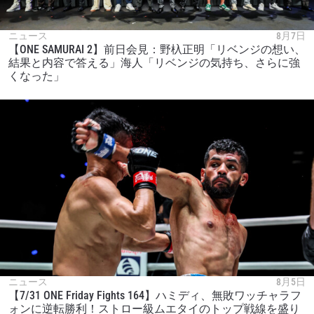
ニュース
8月7日
【ONE SAMURAI 2】前日会見：野杁正明「リベンジの想い、
結果と内容で答える」海人「リベンジの気持ち、さらに強
くなった」
ニュース
8月5日
【7/31 ONE Friday Fights 164】ハミディ、無敗ワッチャラフ
ォンに逆転勝利！ストロー級ムエタイのトップ戦線を盛り