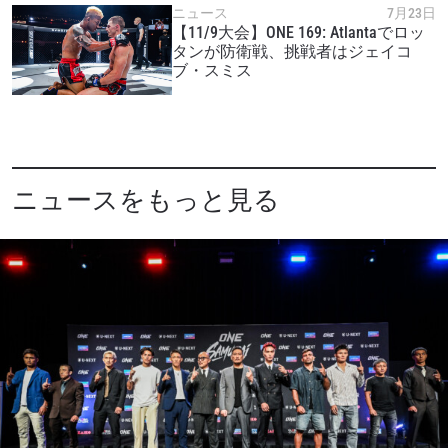
このフォームを送信することにより、お客様は当
ニュース
7月23日
社の
プライバシーポリシー
に基づく情報の収集、
【11/9大会】ONE 169: Atlantaでロッ
使用および開示に同意したことになります。お客
タンが防衛戦、挑戦者はジェイコ
ブ・スミス
様は、いつでも配信を停止することができます。
ニュースをもっと見る