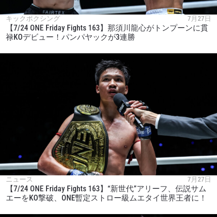
キックボクシング
7月27日
【7/24 ONE Friday Fights 163】那須川龍心がトンプーンに貫
禄KOデビュー！パンパヤックが3連勝
ニュース
7月27日
【7/24 ONE Friday Fights 163】“新世代”アリーフ、伝説サム
エーをKO撃破、ONE暫定ストロー級ムエタイ世界王者に！