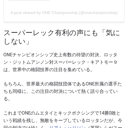
A post shared by ONE Championship (@onechampionship)
スーパーレック有利の声にも「気に
しない」
ONEチャンピオンシップ史上有数の待望の対決、ロッタ
ン・ジットムアンノン対スーパーレック・キアトモー９
は、世界中の格闘技界の注目を集めている。
もちろん、世界最大の格闘技団体であるONE所属の選手た
ちも同様に、この注目の対決について熱く語り合ってい
る。
これまでONEのムエタイとキックボクシングで14勝0敗と
いう戦績を残し、無敵をキープしているロッタンだが、今
回の対決では珍しく、
リアム・ハリソン
（英国）らがスー