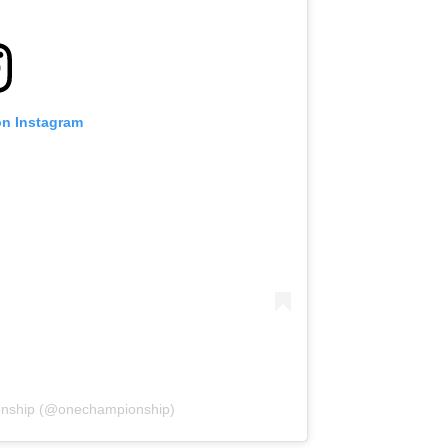
on Instagram
onship (@onechampionship)