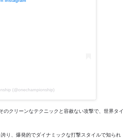
on Instagram
ハイライトを見る
購読
ォームを送信することにより、お客様は当社の
プライバ
基づく情報の収集、使用および開示に同意したことにな
お客様は、いつでも配信を停止することができます。
onship (@onechampionship)
り、そのクリーンなテクニックと容赦ない攻撃で、世界タイ
績を誇り、爆発的でダイナミックな打撃スタイルで知られ