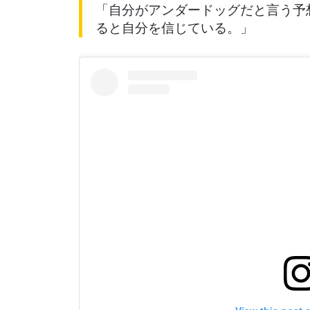
「自分がアンダードッグだと言う予
ると自分を信じている。」
最
ONE
ー、ラ
Eメール
名前（