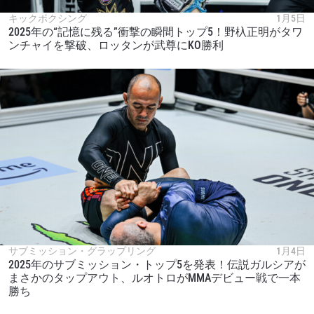
キックボクシング
1月5日
2025年の“記憶に残る”衝撃の瞬間トップ5！野杁正明がタワ
ンチャイを撃破、ロッタンが武尊にKO勝利
サブミッション・グラップリング
1月4日
2025年のサブミッション・トップ5を発表！伝説ガルシアが
まさかのタップアウト、ルオトロがMMAデビュー戦で一本
勝ち