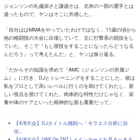
ジョンソンの礼儀深さと謙虚さは、北米の一部の選手とは
違ったもので、ヤンはそこに共感した。
「自分ははMMAをやっていたわけではなく、11歳の頃から
他の格闘技の大会に出場していて、主に打撃系の競技をし
ていた。そこで『もし寝技をすることになったらどうなる
んだろう』って考えたんだ」と、ヤンは振り返る。
「だからその知識を求めて『AMC（ジョンソンの所属ジ
ム）』に行き、DJとトレーニングをすることにした。彼は
私をプロとして高いレベルに行くのを助けてくれたし、新
しい視点を授けてくれた。肉体的な特性だけじゃなく、栄
養や体のケアといった精神的な面も重要だって」
【
4/8
大会】
DJ
タイトル挑戦へ「モラエス分析に自
信」
【4/8大会】ONE On TNT I メインカードを見るべき５