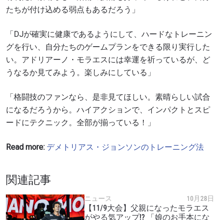
たちが付け込める弱点もあるだろう」
「DJが確実に健康であるようにして、ハードなトレーニン
最新情報をゲット
グを行い、自分たちのゲームプランをできる限り実行した
ONEチャンピオンシップとどこでも一緒！ 最新ニ
い。アドリアーノ・モラエスには幸運を祈っているが、ど
ュース、特別オファー、ライブイベントの最高の
うなるか見てみよう。楽しみにしている」
席をゲットするため今すぐ登録を！
Eメール
「格闘技のファンなら、是非見てほしい。素晴らしい試合
対戦相手
になるだろうから。ハイアクションで、インパクトとスピ
ードにテクニック。全部が揃っている！」
大会
名前（ローマ字で記入）
Read more:
デメトリアス・ジョンソンのトレーニング法
ハイライトを見る
購読
関連記事
このフォームを送信することにより、お客様は当
ニュース
10月28日
社の
プライバシーポリシー
に基づく情報の収集、
【11/9大会】父親になったモラエス
使用および開示に同意したことになります。お客
がやる気アップ!? 「娘のお手本にな