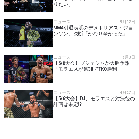
様は、いつでも配信を停止することができます。
りたい」
ニュース
9月12日
MMA引退表明のデメトリアス・ジョ
ンソン、決断「かなり辛かった」
ニュース
5月3日
【5/6大会】ブシェシャが大胆予想
「モラエスが第3RでTKO勝利」
ニュース
4月27日
【5/6大会】DJ、モラエスと対決後の
計画は未定!?