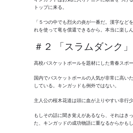
トップに来る。
「５つの中でも烈火の炎が一番だ。漢字など
れを使って竜を償還できるから。本当に楽し
＃２ 「スラムダンク」
高校バスケットボールを題材にした青春スポ
国内でバスケットボールの人気が非常に高い
最
している。キンガッドも例外ではない。
ONE
ー、ラ
主人公の桜木花道は頭に血が上りやすい非行
Eメール
もしその話に聞き覚えがあるなら、それはき
た、キンガッドの成功物語に重なるからかも
名前（