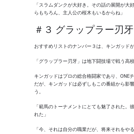
「スラムダンクが大好き。その話の展開が大
らもちろん、主人公の桜木もいるからね」
＃３ グラップラー刃牙
このフ
シー
に
おすすめリストのナンバー３は、キンガッド
「グラップラー刃牙」は地下闘技場で戦う高
キンガッドはプロの総合格闘家であり、ONE
だが、キンガッドは必ずしもこの番組から影
う。
「範馬のトーナメントにとても魅了された。
れた」
「今、それは自分の職業だが、将来それをや