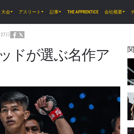
大会
アスリート
記事
会社概要
THE APPRENTICE
8月7日（金）11時30分 UTC
ルンピニー・スタジアム, バンコク
月27日
ONE Friday Fights 165 & The Inner Cir
ッドが選ぶ名作ア
8月8日（土）8時30分 UTC
EBARA WAVE アリーナおおた, 東京都
ONE SAMURAI 2