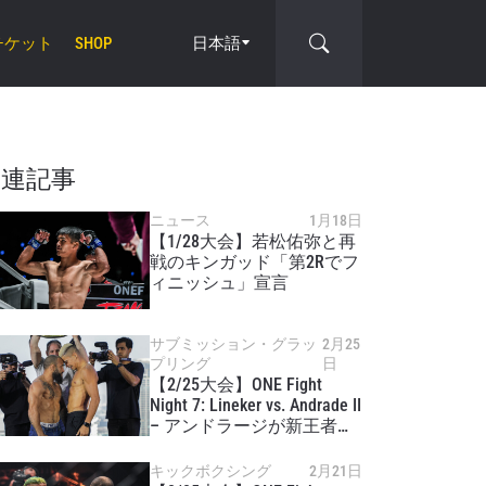
チケット
日本語
SHOP
cle
関連記事
ニュース
1月18日
【1/28大会】若松佑弥と再
戦のキンガッド「第2Rでフ
ィニッシュ」宣言
サブミッション・グラッ
2月25
プリング
日
【2/25大会】ONE Fight
Night 7: Lineker vs. Andrade II
– アンドラージが新王者、
タワンチャイ初防衛
キックボクシング
2月21日