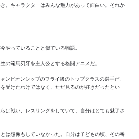
好き。キャラクターはみんな魅力があって面白い。それか
ハイライトを見る
購読
ォームを送信することにより、お客様は当社の
プライバ
基づく情報の収集、使用および開示に同意したことにな
が今やっていることと似ている物語。
お客様は、いつでも配信を停止することができます。
校生の範馬刃牙を主人公とする格闘アニメだ。
チャンピオンシップのフライ級のトップクラスの選手だ。
響を受けたわけではなく、ただ見るのが好きだったとい
彼らは戦い、レスリングをしていて、自分はとても魅了さ
るとは想像もしていなかった。自分は子どもの頃、その番