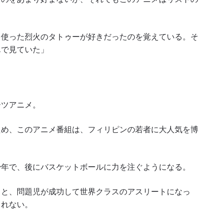
を使った烈火のタトゥーが好きだったのを覚えている。そ
んで見ていた」
ーツアニメ。
ため、このアニメ番組は、フィリピンの若者に大人気を博
新情報をゲット
チャンピオンシップとどこでも一緒！ 最新ニュース、特別
イブイベントの最高の席をゲットするため今すぐ登録
少年で、後にバスケットボールに力を注ぐようになる。
対戦相手
っと、問題児が成功して世界クラスのアスリートになっ
しれない。
大会
ローマ字で記入）