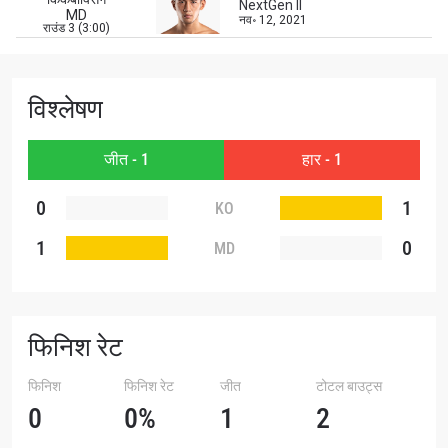
NextGen II
MD
नव॰ 12, 2021
राउंड 3 (3:00)
विश्लेषण
जीत - 1
हार - 1
0
1
KO
1
0
MD
फिनिश रेट
फिनिश
फिनिश रेट
जीत
टोटल बाउट्स
0
0%
1
2