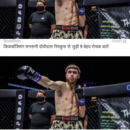
under our
Privacy Policy
. You may unsubscribe from
these communications at any time.
किकबॉक्सिंग
जनवरी 26
किकबॉक्सिंग सनसनी दोवीदास रिमकुस से जुड़ी 9 बेहद रोचक बातें