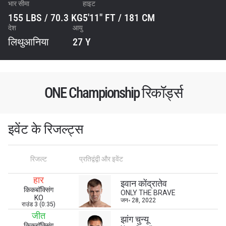
भार सीमा
हाइट
155 LBS / 70.3 KG
5'11" FT / 181 CM
देश
आयु
लिथुआनिया
27 Y
ONE Championship रिकॉर्ड्स
इवेंट के रिजल्ट्स
रिजल्ट
प्रतिद्वंद्वी और इवेंट
हार
इवान कोंद्रातेव
किकबॉक्सिंग
ONLY THE BRAVE
KO
जन॰ 28, 2022
राउंड 3 (0:35)
जीत
झांग चुन्यू
किकबॉक्सिंग