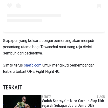
Siapapun yang keluar sebagai pemenang akan menjadi
penantang utama bagi Tawanchai saat sang raja divisi
sembuh dari cederanya.
IKUTI PERKEMBANGAN TERBARU
Simak terus
onefc.com
untuk mengikuti perkembangan
Bawa ONE Championship kemana pun anda pergi!
terbaru terkait ONE Fight Night 40.
Daftar sekarang untuk mendapat akses ke berita
terbaru, tawaran spesial, dan akses awal untuk kursi
terbaik di gelaran langsung kami.
EMAIL
TERKAIT
LAWAN
BERITA
5 AGU
‘Sudah Saatnya’ – Nico Carrillo Siap Ukir
NAMA
GELARAN
Sejarah Sebagai Juara Dunia ONE