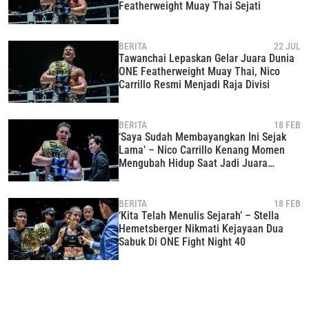
Featherweight Muay Thai Sejati
LIHAT SOROTAN TERBAIK
BERITA
22 JUL
BERLANGGANAN
Tawanchai Lepaskan Gelar Juara Dunia
ONE Featherweight Muay Thai, Nico
Dengan mengirimkan formulir ini, anda menyetujui
Carrillo Resmi Menjadi Raja Divisi
pengumpulan, penggunaan dan pembukaan informasi
anda berdasarkan
Kebijakan Privasi
kami. Anda dapat
membatalkan (unsubscribe) dari jenis komunikasi ini
BERITA
18 FEB
kapan saja.
‘Saya Sudah Membayangkan Ini Sejak
Lama’ – Nico Carrillo Kenang Momen
Mengubah Hidup Saat Jadi Juara
Interim ONE
BERITA
18 FEB
‘Kita Telah Menulis Sejarah’ – Stella
Hemetsberger Nikmati Kejayaan Dua
Sabuk Di ONE Fight Night 40