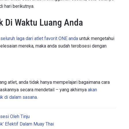
i hari berikutnya.
LIHAT SOROTAN TERBAIK
 Di Waktu Luang Anda
BERLANGGANAN
mengirimkan formulir ini, anda menyetujui pengumpulan, penggu
g
seluruh laga dari atlet favorit ONE anda
untuk mengetahui
ukaan informasi anda berdasarkan
Kebijakan Privasi
kami. Anda 
lesaian mereka, maka anda sudah terobsesi dengan
membatalkan (unsubscribe) dari jenis komunikasi ini kapan saja.
g atlet, anda tidak hanya mempelajari bagaimana cara
elaskannya secara mendetail – yang akhirnya
akan
aik di dalam sasana
.
esi Oleh Tinju
’ Efektif Dalam Muay Thai