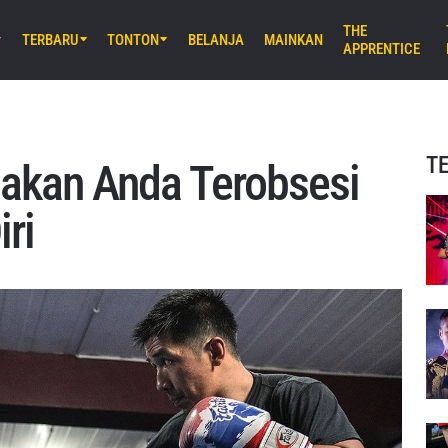
THE
TERBARU
TONTON
BELANJA
MAINKAN
APPRENTICE
M) 11:30 UTC
Stadium, Bangkok
iday Fights 165 & The Inner Circle
T
akan Anda Terobsesi
B) 8:30 UTC
ri
E Arena Ota, Tokyo
AMURAI 2