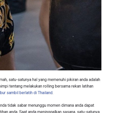
TI PERKEMBANGAN TERBARU
 Championship kemana pun anda pergi! Daftar sekarang untuk m
 rumah, satu-satunya hal yang memenuhi pikiran anda adalah
berita terbaru, tawaran spesial, dan akses awal untuk kursi terbaik
mimpi tentang melakukan rolling bersama rekan latihan
angsung kami.
ibur sambil berlatih di Thailand
.
LAWAN
, anda tidak sabar menunggu momen dimana anda dapat
GELARAN
atihan anda. Saat anda meninggalkan sasana, satu-satunya