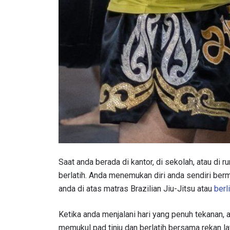
IKU
Bawa ONE
Saat anda berada di kantor, di sekolah, atau di
akses ke 
berlatih. Anda menemukan diri anda sendiri ber
gelaran l
anda di atas matras Brazilian Jiu-Jitsu atau
berl
EMAIL
Ketika anda menjalani hari yang penuh tekanan
memukul pad tinju dan berlatih bersama rekan l