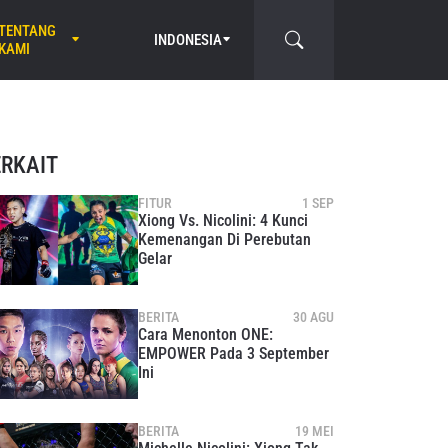
TENTANG
INDONESIA
KAMI
ERKAIT
FITUR
1 SEP
Xiong Vs. Nicolini: 4 Kunci
Kemenangan Di Perebutan
Gelar
BERITA
30 AGU
Cara Menonton ONE:
EMPOWER Pada 3 September
Ini
BERITA
19 MEI