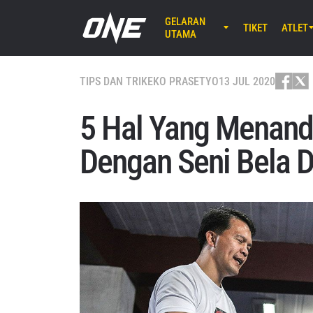
GELARAN
TIKET
ATLET
UTAMA
AGU 7 (JU
Lumpinee 
TIPS DAN TRIK
EKO PRASETYO
13 JUL 2020
ONE Fr
25
5 Hal Yang Menand
AGU 8 (SA
Dengan Seni Bela Di
EBARA WAV
ONE S