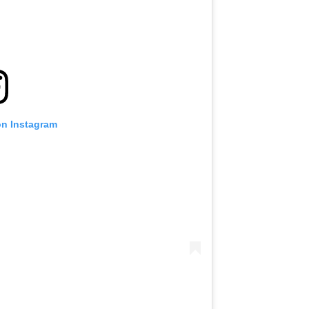
ハイライトを見る
購読
ォームを送信することにより、お客様は当社の
プライバ
基づく情報の収集、使用および開示に同意したことにな
お客様は、いつでも配信を停止することができます。
on Instagram