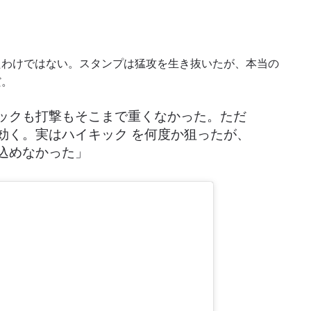
たわけではない。スタンプは猛攻を生き抜いたが、本当の
だ。
ックも打撃もそこまで重くなかった。ただ
効く。実はハイキック を何度か狙ったが、
込めなかった」
新情報をゲット
チャンピオンシップとどこでも一緒！ 最新ニュース、特別
イブイベントの最高の席をゲットするため今すぐ登録
対戦相手
大会
ローマ字で記入）