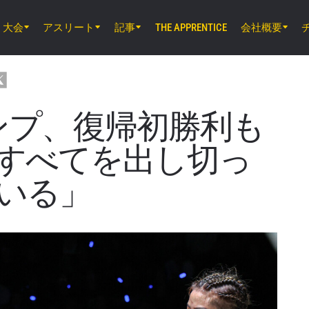
大会
アスリート
記事
会社概要
THE APPRENTICE
8月7日（金）11時30分 UTC
ルンピニー・スタジアム, バンコク
ONE Friday Fights 165 & The Inner Cir
ンプ、復帰初勝利も
8月8日（土）8時30分 UTC
すべてを出し切っ
EBARA WAVE アリーナおおた, 東京都
ONE SAMURAI 2
いる」