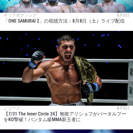
キックボクシング
8月5日
「ONE SAMURAI 2」の視聴方法：8月8日（土）ライブ配信
ニュース
8月5日
【7/31 The Inner Circle 24】無敗アリショフがバータルフー
をKO撃破！バンタム級MMA新王者に