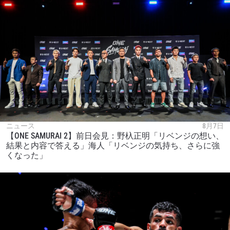
ニュース
8月7日
【ONE SAMURAI 2】前日会見：野杁正明「リベンジの想い、
結果と内容で答える」海人「リベンジの気持ち、さらに強
くなった」