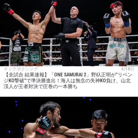
最新情報をゲット
ONEチャンピオンシップとどこでも一緒！ 最新ニ
ュース、特別オファー、ライブイベントの最高の
席をゲットするため今すぐ登録を！
Eメール
対戦相手
大会
名前（ローマ字で記入）
キックボクシング
8月8日
【全試合 結果速報】「ONE SAMURAI 2」野杁正明が“リベン
ジKO撃破”で準決勝進出！海人は無念の失神KO負け、山北
ハイライトを見る
渓人が王者対決で圧巻の一本勝ち
購読
このフォームを送信することにより、お客様は当
社の
プライバシーポリシー
に基づく情報の収集、
使用および開示に同意したことになります。お客
様は、いつでも配信を停止することができます。