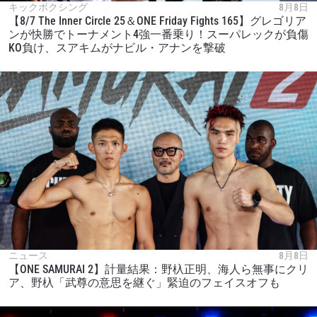
キックボクシング
8月8日
【8/7 The Inner Circle 25＆ONE Friday Fights 165】グレゴリア
ンが快勝でトーナメント4強一番乗り！スーパレックが負傷
KO負け、スアキムがナビル・アナンを撃破
ニュース
8月8日
【ONE SAMURAI 2】計量結果：野杁正明、海人ら無事にクリ
ア、野杁「武尊の意思を継ぐ」緊迫のフェイスオフも