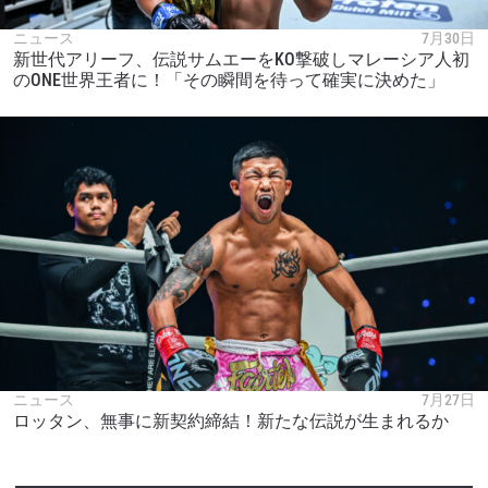
ニュース
7月30日
新世代アリーフ、伝説サムエーをKO撃破しマレーシア人初
のONE世界王者に！「その瞬間を待って確実に決めた」
ニュース
7月27日
ロッタン、無事に新契約締結！新たな伝説が生まれるか