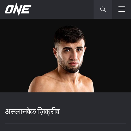
असलानबेक ज़िक्रीव