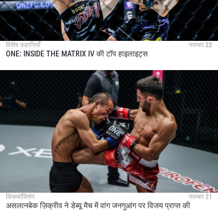
विशेष कहानियाँ
नवम्बर 22
ONE: INSIDE THE MATRIX IV की टॉप हाइलाइट्स
किकबॉक्सिंग
नवम्बर 21
असलानबेक ज़िक्रीव ने डेब्यू मैच में वांग जनगुआंग पर विजय प्राप्त की