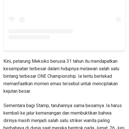
IKUTI PERKEMBANGAN TERBARU
Bawa ONE Championship kemana pun anda pergi!
Daftar sekarang untuk mendapat akses ke berita
terbaru, tawaran spesial, dan akses awal untuk kursi
terbaik di gelaran langsung kami.
Kini, petarung Meksiko berusia 31 tahun itu mendapatkan
EMAIL
kesempatan terbesar dalam hidupnya melawan salah satu
LAWAN
bintang terbesar ONE Championship. Ia tentu bertekad
memanfaatkan momen emas tersebut untuk menciptakan
NAMA
GELARAN
kejutan besar.
LIHAT SOROTAN TERBAIK
Sementara bagi Stamp, taruhannya sama besarnya. Ia harus
BERLANGGANAN
kembali ke jalur kemenangan dan membuktikan bahwa
dirinya masih menjadi salah satu striker wanita paling
Dengan mengirimkan formulir ini, anda menyetujui
pengumpulan, penggunaan dan pembukaan informasi
berbahaya di dunia saat mereka bentrok pada Jumat, 26 Juni