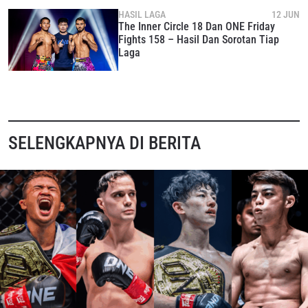
HASIL LAGA
12 JUN
The Inner Circle 18 Dan ONE Friday
Fights 158 – Hasil Dan Sorotan Tiap
Laga
SELENGKAPNYA DI BERITA