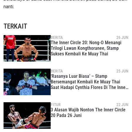
anda berdasarkan
Kebijakan Privasi
kami. Anda dapat
nanti.
membatalkan (unsubscribe) dari jenis komunikasi ini
kapan saja.
TERKAIT
BERITA
26 JUN
The Inner Circle 20: Nong-O Menangi
Trilogi Lawan Kongthoranee, Stamp
Sukses Kembali Ke Muay Thai
BERITA
25 JUN
‘Rasanya Luar Biasa’ – Stamp
Bersemangat Kembali Ke Muay Thai
Saat Hadapi Cynthia Flores Di The Inner
Circle 20
FITUR
22 JUN
3 Alasan Wajib Nonton The Inner Circle
20 Pada 26 Juni