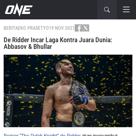
BERITA
EKO PRASETYO
19 NOV 2021
De Ridder Incar Laga Kontra Juara Dunia:
Abbasov & Bhullar
Reinier “The Dutch Knight” de Ridder
akan menyambut