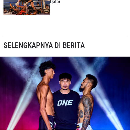
Qatar
NAMA
GELARAN
LIHAT SOROTAN TERBAIK
BERLANGGANAN
SELENGKAPNYA DI BERITA
Dengan mengirimkan formulir ini, anda menyetujui
pengumpulan, penggunaan dan pembukaan informasi
anda berdasarkan
Kebijakan Privasi
kami. Anda dapat
membatalkan (unsubscribe) dari jenis komunikasi ini
kapan saja.