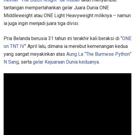
tantangan mempertahankan gelar Juara Dunia ONE
Middleweight atau ONE Light Heavyweight miliknya – namun
ia juga ingin menjadi juara tiga divisi.
Pria Belanda berusia 31 tahun ini terakhir kali beraksi di “
ONE
on TNT IV
” April lalu, dimana ia merebut kemenangan kedua
yang sangat meyakinkan atas
Aung La “The Burmese Python”
N Sang
, serta
gelar Kejuaraan Dunia keduanya
.