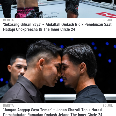
BERITA
30 JUL
‘Sekarang Giliran Saya’ – Abdallah Ondash Bidik Penebusan Saat
Hadapi Chokpreecha Di The Inner Circle 24
BERITA
30 JUL
‘Jangan Anggap Saya Teman’ – Johan Ghazali Tepis Narasi
Persahabatan Ramadan Ondash Jelang The Inner Circle 24