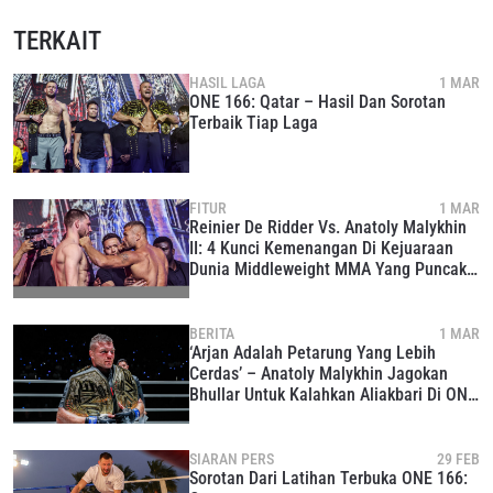
TERKAIT
HASIL LAGA
1 MAR
ONE 166: Qatar – Hasil Dan Sorotan
Terbaik Tiap Laga
FITUR
1 MAR
Reinier De Ridder Vs. Anatoly Malykhin
II: 4 Kunci Kemenangan Di Kejuaraan
Dunia Middleweight MMA Yang Puncaki
ONE 166: Qatar
BERITA
1 MAR
IKUTI PERKEMBANGAN TERBARU
‘Arjan Adalah Petarung Yang Lebih
Cerdas’ – Anatoly Malykhin Jagokan
Bawa ONE Championship kemana pun anda pergi!
Bhullar Untuk Kalahkan Aliakbari Di ONE
Daftar sekarang untuk mendapat akses ke berita
166: Qatar
terbaru, tawaran spesial, dan akses awal untuk kursi
terbaik di gelaran langsung kami.
EMAIL
SIARAN PERS
29 FEB
Sorotan Dari Latihan Terbuka ONE 166:
LAWAN