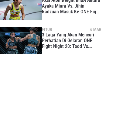
Aksi Atomweight MMA Antara
Ayaka Miura Vs. Jihin
Radzuan Masuk Ke ONE Fight
Night 21
FITUR
6 MAR
3 Laga Yang Akan Mencuri
Perhatian Di Gelaran ONE
Fight Night 20: Todd Vs.
Phetjeeja