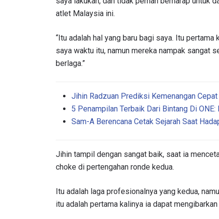
saya lakukan, dan tidak pernah berharap untuk 
atlet Malaysia ini.
“Itu adalah hal yang baru bagi saya. Itu pertama
saya waktu itu, namun mereka nampak sangat se
berlaga.”
Jihin Radzuan Prediksi Kemenangan Cepa
5 Penampilan Terbaik Dari Bintang Di O
Sam-A Berencana Cetak Sejarah Saat Hada
IKU
Bawa ONE
Jihin tampil dengan sangat baik, saat ia mence
akses ke 
choke di pertengahan ronde kedua.
gelaran l
EMAIL
Itu adalah laga profesionalnya yang kedua, nam
itu adalah pertama kalinya ia dapat mengibarka