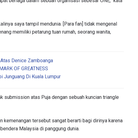
dapat berlaga dalam sebuah organisasi sebesar ONE,” kata
 kalinya saya tampil mendunia. [Para fan] tidak mengenal
nang memiliki petarung tuan rumah, seorang wanita,
t Atas Denice Zamboanga
NE: MARK OF GREATNESS
pi Junguang Di Kuala Lumpur
TI PERKEMBANGAN TERBARU
 Championship kemana pun anda pergi! Daftar sekarang untuk m
tak submission atas Puja dengan sebuah kuncian triangle
berita terbaru, tawaran spesial, dan akses awal untuk kursi terbaik
angsung kami.
LAWAN
un kemenangan tersebut sangat berarti bagi dirinya karena
n bendera Malaysia di panggung dunia.
GELARAN