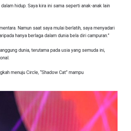
dalam hidup. Saya kira ini sama seperti anak-anak lain
LIHAT SOROTAN TERBAIK
ementara. Namun saat saya mulai berlatih, saya menyadari
BERLANGGANAN
ripada hanya berlaga dalam dunia bela diri campuran.”
mengirimkan formulir ini, anda menyetujui pengumpulan, penggu
ukaan informasi anda berdasarkan
Kebijakan Privasi
kami. Anda 
anggung dunia, terutama pada usia yang semuda ini,
membatalkan (unsubscribe) dari jenis komunikasi ini kapan saja.
onal.
angkah menuju Circle, “Shadow Cat” mampu