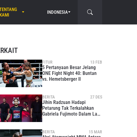
TENTANG
INDONESIA
KAMI
ERKAIT
FITUR
13 FEB
5 Pertanyaan Besar Jelang
ONE Fight Night 40: Buntan
vs. Hemetsberger II
BERITA
27 DES
Jihin Radzuan Hadapi
Petarung Tak Terkalahkan
Gabriela Fujimoto Dalam Laga
Atomweight MMA Di ONE
Fight Night 40
BERITA
15 MAR