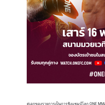
สมัค
เพื่อไม่
ก่อนใคร 
อีเมล
ชื่อ
คู่เอกของรายการเป็นการชิงแชมป์โลก ONE MMA ร