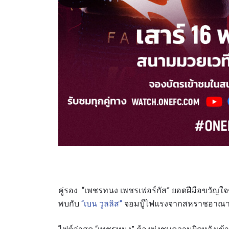
คู่รอง “เพชรทนง เพชรเฟอร์กัส” ยอดฝีมือขวัญ
พบกับ
“เบน วูลลิส”
จอมบู๊ไฟแรงจากสหราชอาณาจั