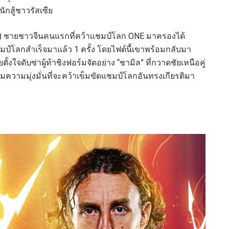
กสู้ชาวรัสเซีย
ดูไฮไลต์การแข่งขัน
A) ชายชาวจีนคนแรกที่คว้าแชมป์โลก ONE มาครองได้
สมัคร
มป์โลกสำเร็จมาแล้ว 1 ครั้ง โดยไฟต์นี้เขาพร้อมกลับมา
ยตั้งใจดับซ่าผู้ท้าชิงฟอร์มจัดอย่าง “ชามิล” ที่กวาดชัยเหนือคู่
แบบฟอร์มนี้ถือว่าท่านให้ความยินยอมให้เรารวบรวม ใช้งาน 
มความมุ่งมั่นที่จะคว้าเข็มขัดแชมป์โลกอันทรงเกียรติมา
ูลของท่านภายใต้นโยบายความเป็นส่วนตัวของเรา ท่านสามา
การสมัครรับข่าวสารได้ตลอดเวลา