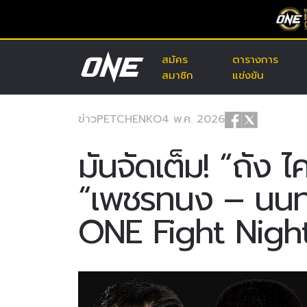
สมัคร
ตารางการ
สมาชิก
แข่งขัน
ข่าว
PETCHENKO
4 พ.ค. 2026
มันจัดเต็ม! “ถัง ไค
“เพชรทนง – นนทช
ONE Fight Nigh