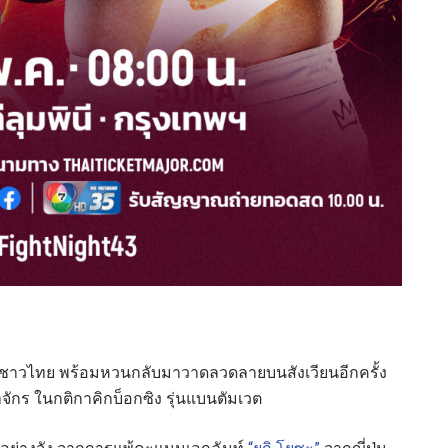
ใจชาวไทย พร้อมหวนกลับมาวาดลวดลายบนสังเวียนอีกครั้ง
กร ในกติกาคิกบ็อกซิง รุ่นแบนตัมเวต