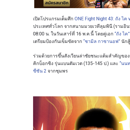
เปิดโปรแกรมเต็มศึก
ONE Fight Night 43: ถัง ไค 
ประเทศทั่วโลก จากสนามมวยเวทีลุมพินี (รามอินท
08:00 น. ในวันเสาร์ที่ 16 พ.ค.นี้ โดยคู่เอก
“ถัง ไค”
เตรียมป้องกันเข็มขัดจาก
“ชามิล กาซานอฟ”
นักส
ร่วมด้วยการขึ้นสังเวียนล่าชัยชนะแต้มสำคัญขอ
คิกบ็อกซิง รุ่นแบนตัมเวต (135-145 ป.) และ
“นนท
ซีซัน 2
จากชุมพร