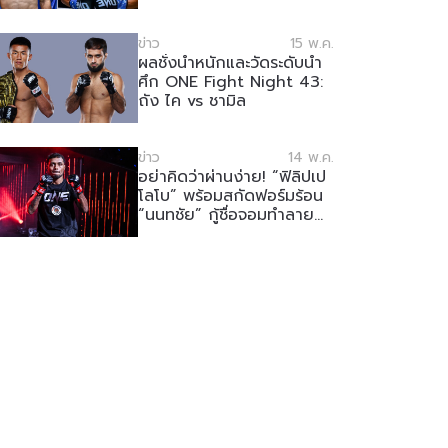
ข่าว
15 พ.ค.
ผลชั่งน้ำหนักและวัดระดับน้ำ
ศึก ONE Fight Night 43:
ถัง ไค vs ชามิล
ข่าว
14 พ.ค.
อย่าคิดว่าผ่านง่าย! “ฟิลิปเป
โลโบ” พร้อมสกัดฟอร์มร้อน
“นนทชัย” กู้ชื่อจอมทำลาย
ล้าง