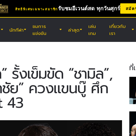
รับชมอีเวนต์สด ทุกวันศุกร์
สมัค
สิทธิพิเศษเฉพาะสมาชิก
ชมการ
เล่น
เกี่ยวกับ
นักกีฬา
ล่าสุด
แข่งขัน
เกม
เรา
(ส.) 8 ส.ค. 8:30 น. UTC
เอบาระ เวฟ อารีนา โอตะ, โตเกียว
ONE ซามูไร 2
ที
” รั้งเข็มขัด “ชามิล”,
ัย” ควงแขนบู๊ ศึก
(ศ.) 14 ส.ค. 11:30 น. UTC
สนามมวยเวทีลุมพินี, กรุงเทพฯ
t 43
ONE ลุมพินี 166 & The Inner Circle
26