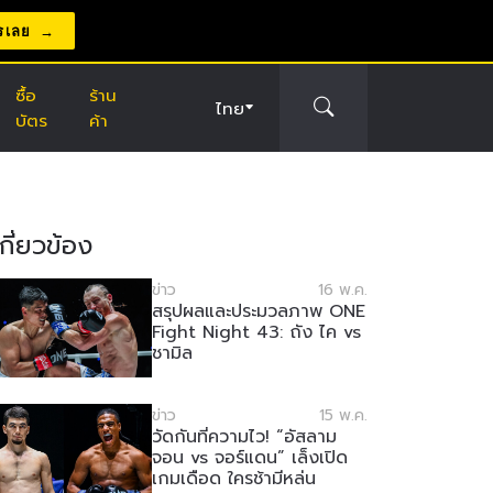
รเลย
ซื้อ
ร้าน
ไทย
บัตร
ค้า
่เกี่ยวข้อง
ข่าว
16 พ.ค.
สรุปผลและประมวลภาพ ONE
Fight Night 43: ถัง ไค vs
ชามิล
ข่าว
15 พ.ค.
วัดกันที่ความไว! “อัสลาม
จอน vs จอร์แดน” เล็งเปิด
เกมเดือด ใครช้ามีหล่น