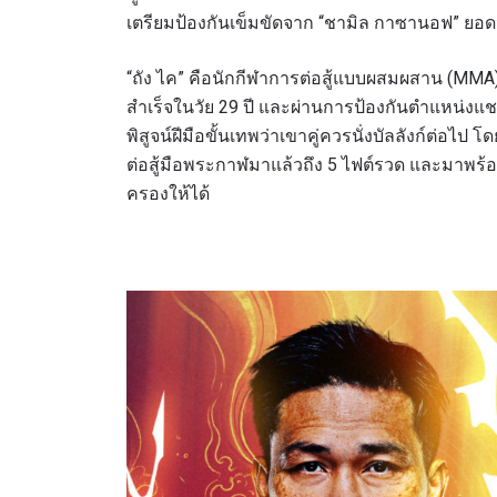
เตรียมป้องกันเข็มขัดจาก “ชามิล กาซานอฟ” ยอดนั
“ถัง ไค” คือนักกีฬาการต่อสู้แบบผสมผสาน (MM
สำเร็จในวัย 29 ปี และผ่านการป้องกันตำแหน่งแช
พิสูจน์ฝีมือขั้นเทพว่าเขาคู่ควรนั่งบัลลังก์ต่อไป โด
การส่ง
ต่อสู้มือพระกาฬมาแล้วถึง 5 ไฟต์รวด และมาพร้อ
เผยข้อม
ครองให้ได้