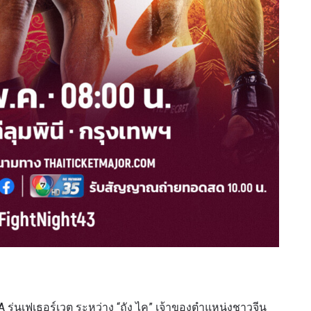
รเพื่อไม่พลาดข่าวเด็ด
พลาดข่าวสารของ ONE รีบลงทะเบียนตอนนี้ เพื่อรับข้อมูลอัปเ
รวมทั้งข้อเสนอและสิทธิพิเศษในการเลือกที่นั่งที่ดีที่สุดในสน
คู่แข่ง
อีเวนต์
ุ่นเฟเธอร์เวต ระหว่าง “ถัง ไค” เจ้าของตำแหน่งชาวจีน