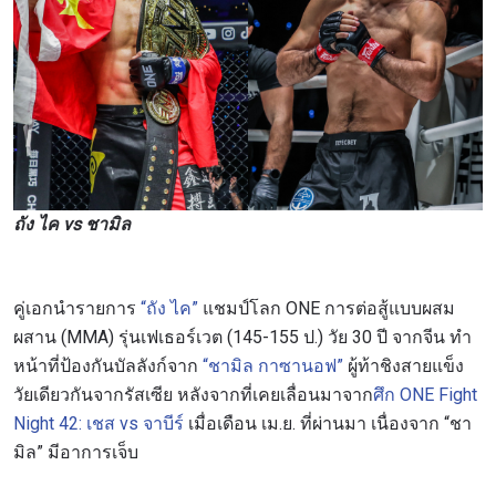
ถัง ไค vs ชามิล
คู่เอกนำรายการ
“ถัง ไค”
แชมป์โลก ONE การต่อสู้แบบผสม
ผสาน (MMA) รุ่นเฟเธอร์เวต (145-155 ป.) วัย 30 ปี จากจีน ทำ
หน้าที่ป้องกันบัลลังก์จาก
“ชามิล กาซานอฟ”
ผู้ท้าชิงสายแข็ง
วัยเดียวกันจากรัสเซีย หลังจากที่เคยเลื่อนมาจาก
ศึก ONE Fight
Night 42: เชส vs จาบีร์
เมื่อเดือน เม.ย. ที่ผ่านมา เนื่องจาก “ชา
มิล” มีอาการเจ็บ