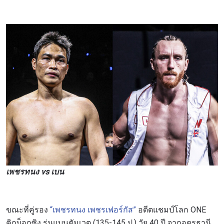
เพชรทนง vs เบน
ขณะที่คู่รอง
“เพชรทนง เพชรเฟอร์กัส”
อดีตแชมป์โลก ONE
คิกบ็อกซิง รุ่นแบนตัมเวต (135-145 ป.) วัย 40 ปี จากอุดรธานี