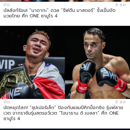
ข่าว
6 ส.ค.
บัลลังก์ร้อน! “นาดากะ” ดวล “รีฟดีน มาสดอร์” รั้งเข็มขัด
มวยไทย ศึก ONE ซามูไร 4
ข่าว
6 ส.ค.
นัดหยุดโลก! “ซุปเปอร์เล็ก” ป้องกันแชมป์คิกบ็อกซิง รุ่นฟลาย
เวต จากราชันรุ่นสตรอว์เวต “โจนาธาน ดิ เบลลา” ศึก ONE
ซามูไร 4