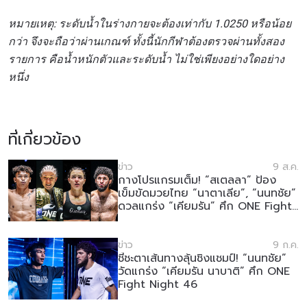
หมายเหตุ: ระดับน้ำในร่างกายจะต้องเท่ากับ 1.0250 หรือน้อย
กว่า จึงจะถือว่าผ่านเกณฑ์ ทั้งนี้นักกีฬาต้องตรวจผ่านทั้งสอง
รายการ คือน้ำหนักตัวและระดับน้ำ ไม่ใช่เพียงอย่างใดอย่าง
หนึ่ง
ที่เกี่ยวข้อง
ข่าว
9 ส.ค.
กางโปรแกรมเต็ม! “สเตลลา” ป้อง
เข็มขัดมวยไทย “นาตาเลีย”, “นนทชัย”
ดวลแกร่ง “เคียมรัน” ศึก ONE Fight
Night 46
ข่าว
9 ก.ค.
ชี้ชะตาเส้นทางลุ้นชิงแชมป์! “นนทชัย”
วัดแกร่ง “เคียมรัน นาบาติ” ศึก ONE
Fight Night 46