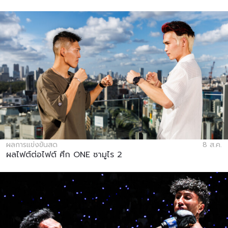
ผลการแข่งขันสด
8 ส.ค.
ผลไฟต์ต่อไฟต์ ศึก ONE ซามูไร 2