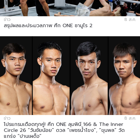
ข่าว
8 ส.ค.
สรุปผลและประมวลภาพ ศึก ONE ซามูไร 2
ข่าว
8 ส.ค.
โปรแกรมเดือดทุกคู่! ศึก ONE ลุมพินี 166 & The Inner
Circle 26 “วันชัยน้อย” ดวล “เพชรน้ำโขง”, “ขุนพล” วัด
แกร่ง “ปานเผด็จ”