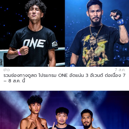
ข่าว
7 ส.ค.
รวมช่องทางดูสด โปรแกรม ONE อัดแน่น 3 อีเวนต์ ต่อเนื่อง 7
– 8 ส.ค. นี้