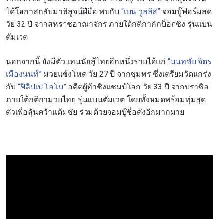
ได้โอกาสกลับมาพิสูจน์ฝีมือ พบกับ
“เบน วูลลิส”
จอมบู๊ฟอร์มสด
วัย 32 ปี จากสหราชอาณาจักร ภายใต้กติกาคิกบ็อกซิง รุ่นแบน
ตัมเวต
นอกจากนี้ ยังมีตัวแทนนักสู้ไทยอีกหนึ่งรายได้แก่
“นนทชัย จิตร
เมืองนนท์”
มวยแข้งโหด วัย 27 ปี จากชุมพร ซึ่งเตรียมวัดแกร่ง
กับ
“ฟิลิปเป โลโบ”
อดีตผู้ท้าชิงแชมป์โลก วัย 33 ปี จากบราซิล
ภายใต้กติกามวยไทย รุ่นแบนตัมเวต โดยทั้งหมดพร้อมทุ่มสุด
ตัวเพื่อลุ้นคว้าแต้มชัย ร่วมด้วยจอมบู๊ชื่อดังอีกมากมาย