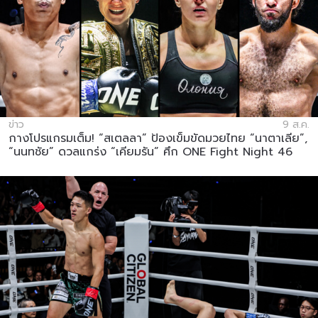
ข่าว
9 ส.ค.
กางโปรแกรมเต็ม! “สเตลลา” ป้องเข็มขัดมวยไทย “นาตาเลีย”,
“นนทชัย” ดวลแกร่ง “เคียมรัน” ศึก ONE Fight Night 46