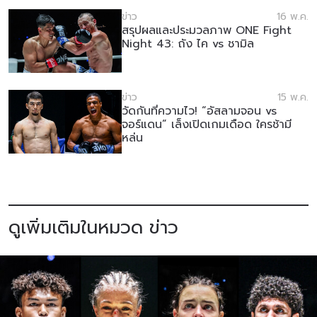
ข่าว
16 พ.ค.
สรุปผลและประมวลภาพ ONE Fight
Night 43: ถัง ไค vs ชามิล
ข่าว
15 พ.ค.
วัดกันที่ความไว! “อัสลามจอน vs
จอร์แดน” เล็งเปิดเกมเดือด ใครช้ามี
หล่น
ดูเพิ่มเติมในหมวด ข่าว