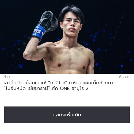
ข่าว
6 ส.ค.
เอาคืนด้วยน็อกเอาต์! “คาอิโตะ” เตรียมแผนเด็ดล้างตา
“โมฮัมหมัด เซียซารานี” ศึก ONE ซามูไร 2
แสดงเพิ่มเติม