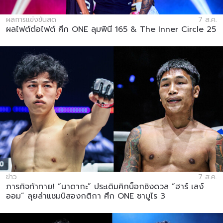
ผลการแข่งขันสด
7 ส.ค.
ผลไฟต์ต่อไฟต์ ศึก ONE ลุมพินี 165 & The Inner Circle 25
ข่าว
7 ส.ค.
ภารกิจท้าทาย! “นาดากะ” ประเดิมคิกบ็อกซิงดวล “ฮาร์ เลง์
ออม” ลุยล่าแชมป์สองกติกา ศึก ONE ซามูไร 3