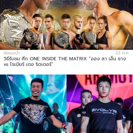
ข้อแนะนำ
22 ต.ค.
วิธีรับชม ศึก ONE: INSIDE THE MATRIX “ออง ลา เอ็น ซาง
vs ไรเนียร์ เดอ ริดเดอร์”