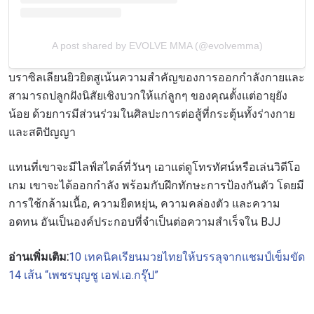
นโยบายความเป็นส่วนตัวของเรา ท่านสามารถ
ยกเลิกการสมัครรับข่าวสารได้ตลอดเวลา
A post shared by EVOLVE MMA (@evolvemma)
บราซิลเลียนยิวยิตสูเน้นความสำคัญของการออกกำลังกายและ
สามารถปลูกฝังนิสัยเชิงบวกให้แก่ลูกๆ ของคุณตั้งแต่อายุยัง
น้อย ด้วยการมี
ส่วนร่วมในศิลปะการต่อสู้ที่กระตุ้นทั้งร่างกาย
และสติปัญญา
แทนที่เขาจะมีไลฟ์สไตล์ที่วันๆ
เอาแต่ดูโทรทัศน์หรือเล่นวิดีโอ
เกม เขาจะได้ออกกำลัง พร้อมกับฝึกทักษะการป้องกันตัว โดยมี
การใช้
กล้ามเนื้อ
,
ความยืดหยุ่น
,
ความคล่องตัว
และความ
อดทน
อันเป็นองค์ประกอบที่จำเป็นต่อความสำเร็จใน
BJJ
อ่านเพิ่มเติม
:
10
เทคนิคเรียนมวยไทยให้บรรลุจากแชมป์เข็มขัด
14
เส้น
“
เพชรบุญชู
เอฟ
.
เอ
.
กรุ๊ป
”