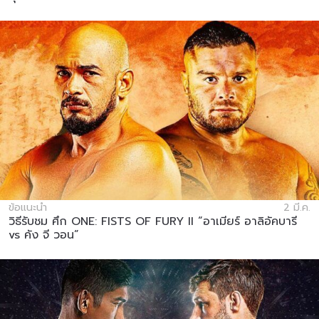
ข้อแนะนำ
2 มี.ค.
วิธีรับชม ศึก ONE: FISTS OF FURY II “อาเมียร์ อาลิอัคบารี
vs คัง จี วอน”