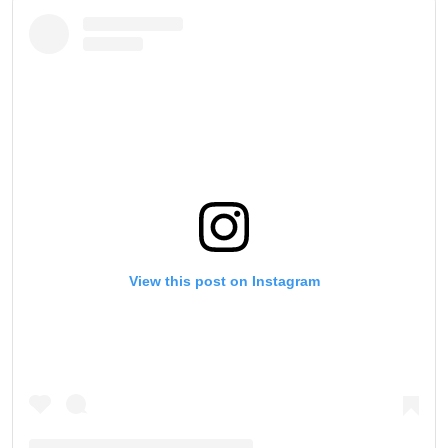
สมัครเพื่อไม่พลาดข่าวเด็ด
เพื่อไม่พลาดข่าวสารของ ONE รีบลงทะเบียนตอนนี้
เพื่อรับข้อมูลอัปเดตล่าสุดก่อนใคร รวมทั้งข้อเสนอ
และสิทธิพิเศษในการเลือกที่นั่งที่ดีที่สุดในสนาม
อีเมล
คู่แข่ง
อีเวนต์
ชื่อ
View this post on Instagram
ดูไฮไลต์การแข่งขัน
สมัคร
การส่งแบบฟอร์มนี้ถือว่าท่านให้ความยินยอมให้เรา
รวบรวม ใช้งาน และเปิดเผยข้อมูลของท่านภายใต้