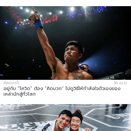
ข้อแนะนำ
16 เม.ย.
อยู่กับ “โควิด” ต้อง “คิดบวก” ไปดูวิธีให้กำลังใจตัวเองของ
เหล่านักสู้ทั่วโลก