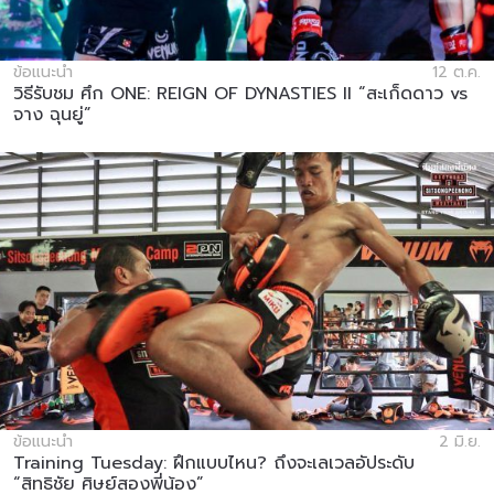
ข้อแนะนำ
12 ต.ค.
วิธีรับชม ศึก ONE: REIGN OF DYNASTIES II “สะเก็ดดาว vs
จาง ฉุนยู่”
ข้อแนะนำ
2 มิ.ย.
Training Tuesday: ฝึกแบบไหน? ถึงจะเลเวลอัประดับ
“สิทธิชัย ศิษย์สองพี่น้อง”