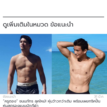
ดูเพิ่มเติมในหมวด ข้อแนะนำ
ข้อแนะนำ
31 มี.ค.
“ครูตอง” ชนนภัทร ลุคใหม่! หุ่นว้าวกว่าเดิม พร้อมเผยทริคปั้น
หุ่นสตรองแบบนักกีฬา