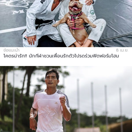
ข้อแนะนำ
8 เม.ย.
โคตรน่ารัก!! นักกีฬาชวนเพื่อนรักตัวโปรดร่วมฟิตฟอร์มโฮม