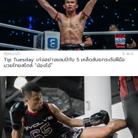
ข้อแนะนำ
5 พ.ค.
Tip Tuesday: เก่งอย่างแชมป์กับ 5 เคล็ดลับยกระดับฝีมือ
มวยไทยสไตล์ “น้องโอ๋”