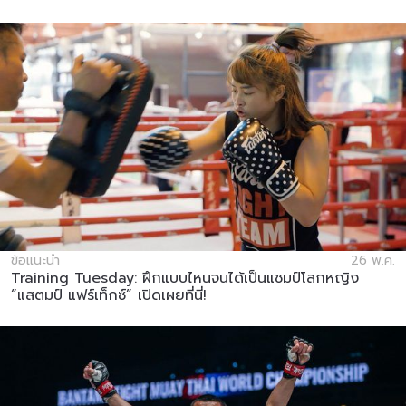
ข้อแนะนำ
26 พ.ค.
Training Tuesday: ฝึกแบบไหนจนได้เป็นแชมป์โลกหญิง
“แสตมป์ แฟร์เท็กซ์” เปิดเผยที่นี่!