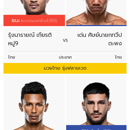
ชนะ
คะแนนเอกฉันท์ (R3)
รุ้งนารายณ์ เกียรติ
เด่น ศิษย์นายกทวีป
VS
หมู่9
ตะพง
ไทย
ประเทศ
ไทย
มวยไทย รุ่นฟลายเวต