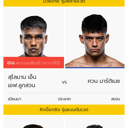
มวยไทย รุ่นฟลายเวต
ชนะ
คะแนนเสียงข้างมาก (R3)
สุไลมาน เอ็น
ควน มาร์ติเนซ
VS
เอฟ.ลูกสวน
เมียนมา
ประเทศ
สเปน
คิกบ็อกซิง รุ่นแบนตัมเวต