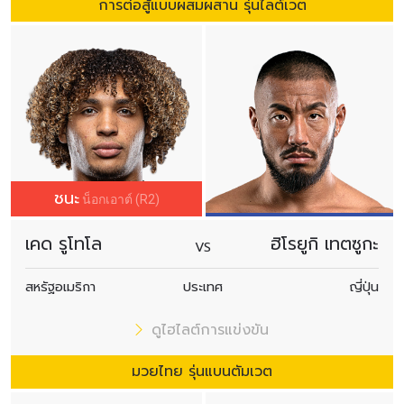
การต่อสู้แบบผสมผสาน รุ่นไลต์เวต
ชนะ
น็อกเอาต์ (R2)
เคด รูโทโล
ฮิโรยูกิ เทตซูกะ
VS
สหรัฐอเมริกา
ประเทศ
ญี่ปุ่น
ดูไฮไลต์การแข่งขัน
มวยไทย รุ่นแบนตัมเวต