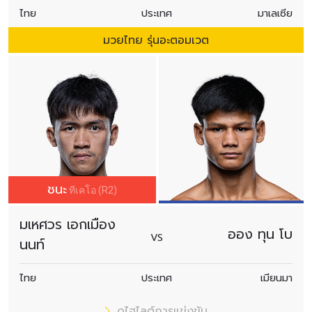
ไทย
ประเทศ
มาเลเซีย
มวยไทย รุ่นอะตอมเวต
สมัครเพื่อไม่พลาดข่าวเด็ด
เพื่อไม่พลาดข่าวสารของ ONE รีบลงทะเบียนตอนนี้
เพื่อรับข้อมูลอัปเดตล่าสุดก่อนใคร รวมทั้งข้อเสนอ
และสิทธิพิเศษในการเลือกที่นั่งที่ดีที่สุดในสนาม
อีเมล
ชนะ
ทีเคโอ (R2)
คู่แข่ง
มเหศวร เอกเมือง
ออง ทุน โบ
อีเวนต์
VS
ชื่อ
นนท์
ไทย
ประเทศ
เมียนมา
ดูไฮไลต์การแข่งขัน
สมัคร
ดูไฮไลต์การแข่งขัน