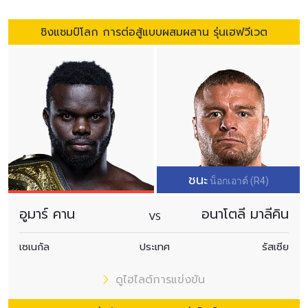
ชิงแชมป์โลก การต่อสู้แบบผสมผสาน รุ่นเฮฟวีเวต
ชนะ
น็อกเอาต์ (R4)
อูมาร์ คาน
อนาโตลี มาลีคิน
VS
เซเนกัล
ประเทศ
รัสเซีย
ดูไฮไลต์การแข่งขัน