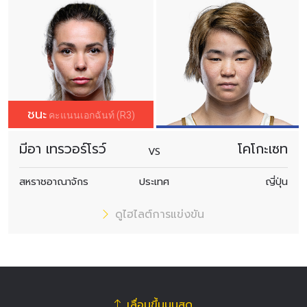
ชนะ
คะแนนเอกฉันท์ (R3)
มีอา เทรวอร์โรว์
โคโกะเซท
VS
สหราชอาณาจักร
ประเทศ
ญี่ปุ่น
ดูไฮไลต์การแข่งขัน
เลื่อนขึ้นบนสุด