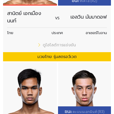
ชนะ
ทีเคโอ (R2)
สานิตย์ เอกเมือง
เอลวิน มัมมาดอฟ
VS
นนท์
ไทย
ประเทศ
อาเซอร์ไบจาน
ดูไฮไลต์การแข่งขัน
มวยไทย รุ่นสตรอว์เวต
ชนะ
คะแนนเอกฉันท์ (R3)