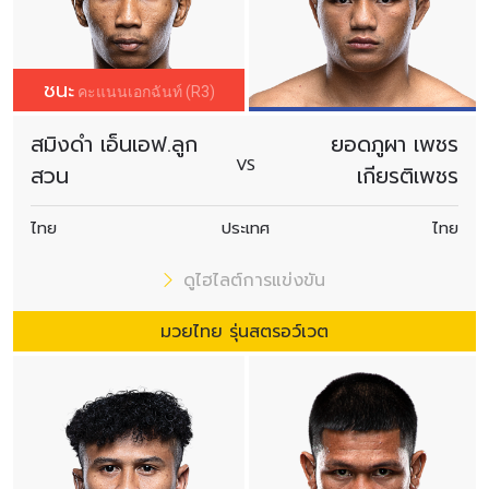
ถ่ายทอดสดเฉพาะสมาชิกทาง
LIVE.ONEFC.com
เวลา 18.30
น.-20.30 น. ดูรายละเอียดการสมัครสมาชิกได้ที่ลิงก์นี้
วิธีการ
สมัครสมาชิก The Inner Circle
ชนะ
คะแนนเอกฉันท์ (R3)
ต่อด้วยศึก
ONE ลุมพินี 154
คู่เอกของรายการ
“สมิงดำ เอ็น
สมิงดำ เอ็นเอฟ.ลูก
ยอดภูผา เพชร
เอฟ.ลูกสวน”
มวยพลังอึดจากจันทบุรี ดวลแกร่ง
“ยอดภูผา เพชร
VS
สวน
เกียรติเพชร
เกียรติเพชร”
มวยสายลุยจากชัยภูมิ ภายใต้กติกามวยไทย รุ่น
แบนตัมเวต
ไทย
ประเทศ
ไทย
จองบัตรเข้าชมในสนามผ่านทาง
THAI TICKET
ดูไฮไลต์การแข่งขัน
MAJOR
สำหรับผู้ชมทางบ้าน สามารถรับชมการถ่ายทอดสด
ตั้งแต่เวลา 20.30 น. ทางเฟซบุ๊ก
ONE Championship Thailand
,
มวยไทย รุ่นสตรอว์เวต
ยูทูบ
ONE Championship
, เว็บไซต์
Watch.ONEFC.com
(เฉพาะ
บางประเทศ) และ ช่อง 7HD กด 35