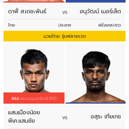
ดาฟี่ ส.เดชะพันธ์
อนุวัฒน์ เมอร์เล็ต
VS
ไทย
ประเทศ
ฝรั่งเศส/ลาว
มวยไทย รุ่นฟลายเวต
ชนะ
คะแนนเอกฉันท์ (R3)
แสนเมืองน้อย
อสุระ เทียเกช
VS
พีเค.แสนชัย