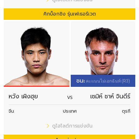
การส่งแบบฟอร์มนี้ถือว่าท่านให้ความยินยอมให้เรา
คิกบ็อกซิง รุ่นเฟเธอร์เวต
รวบรวม ใช้งาน และเปิดเผยข้อมูลของท่านภายใต้
นโยบายความเป็นส่วนตัวของเรา ท่านสามารถ
ยกเลิกการสมัครรับข่าวสารได้ตลอดเวลา
ชนะ
คะแนนไม่เอกฉันท์ (R3)
หวัง เผิงฮุย
เซมิห์ ชาห์ จินดีร์
VS
จีน
ประเทศ
ตุรกี
ดูไฮไลต์การแข่งขัน