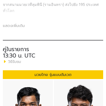
จากสนามมวยเวทีลุมพินี (รามอินทรา) ส่งไปยัง 195 ประเทศ
ทั่วโลก
The Inner Circle
14
ประกบคู่เอกให้
“รุง รุง” อูมาร์ คาน
แชมป์
แสดงเพิ่มเติม
โลก ONE MMA รุ่นเฮฟวีเวต (225-265 ป.) จากเซเนกัล ป้องกัน
เข็มขัดกับ
“อนาโตลี มาลีคิน”
เจ้าของแชมป์โลก ONE MMA
รุ่นมิดเดิลเวต (185-205 ป.) และ รุ่นไลต์เฮฟวีเวต (205-225 ป.)
จากรัสเซีย
คู่ในรายการ
13:30 น. UTC
ร่วมด้วย
“เคด รูโทโล”
แชมป์โลก ONE ปล้ำจับล็อก รุ่นไลต์เวต
วิธีรับชม
(155-170 ป.) จากสหรัฐอเมริกา พบกับ
“ฮิโรยูกิ เทตซูกะ
” นักสู้
สายแข็งจากญี่ปุ่น ภายใต้กติกา MMA รุ่นไลต์เวต สมทบ
มวยไทย รุ่นแบนตัมเวต
ด้วย
“ซุปเปอร์เล็ก ซุปเปอร์เล็กมวยไทย”
แชมป์โลก ONE คิกบ็
อกซิง รุ่นฟลายเวต (125-135 ป.) ปะทะ
“อับดุลลา ดายาคา
เอฟ”
จากรัสเซีย ภายใต้กติกามวยไทย รุ่นแบนตัมเวต (135-
145 ป.)