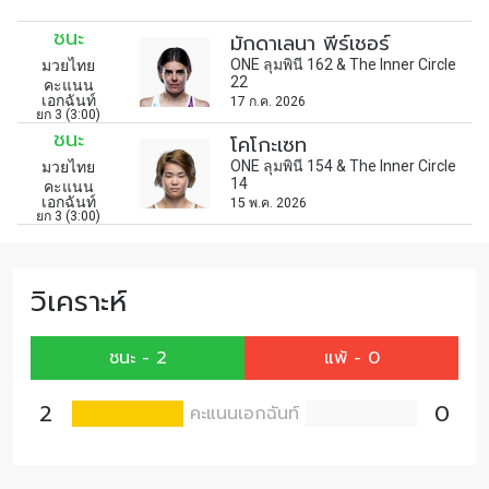
เพื่อไม่พลาดข่าวสารของ ONE รีบลงทะเบียนตอนนี้
ชนะ
มักดาเลนา พีร์เชอร์
เพื่อรับข้อมูลอัปเดตล่าสุดก่อนใคร รวมทั้งข้อเสนอ
ONE ลุมพินี 162 & The Inner Circle
มวยไทย
และสิทธิพิเศษในการเลือกที่นั่งที่ดีที่สุดในสนาม
22
คะแนน
อีเมล
เอกฉันท์
17 ก.ค. 2026
คู่แข่ง
ยก 3 (3:00)
ชนะ
โคโกะเซท
ONE ลุมพินี 154 & The Inner Circle
มวยไทย
อีเวนต์
ชื่อ
14
คะแนน
เอกฉันท์
15 พ.ค. 2026
ยก 3 (3:00)
ดูไฮไลต์การแข่งขัน
วิเคราะห์
สมัคร
การส่งแบบฟอร์มนี้ถือว่าท่านให้ความยินยอมให้เรา
ชนะ - 2
แพ้ - 0
รวบรวม ใช้งาน และเปิดเผยข้อมูลของท่านภายใต้
นโยบายความเป็นส่วนตัวของเรา ท่านสามารถ
2
0
คะแนนเอกฉันท์
ยกเลิกการสมัครรับข่าวสารได้ตลอดเวลา