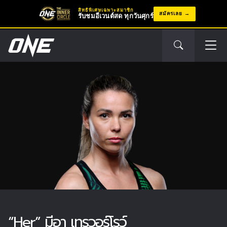
สิทธิพิเศษเฉพาะสมาชิก
สมัครเลย
รับชมอีเวนต์สด ทุกวันศุกร์
“Her” มีอา เทรวอร์โรว์