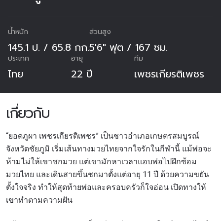
น้ำหนัก
ส่วนสูง
145.1 ป. / 65.8 กก.
5'6" ฟุต / 167 ซม.
ประเทศ
อายุ
ทีม
ไทย
22 ปี
เพชรเกียรติเพชร
เกี่ยวกับ
“ยอดภูผา เพชรเกียรติเพชร” เป็นชาว
อำเภอเกษตรสมบูรณ์
จังหวัดชัยภูมิ เริ่มเส้นทางมวยไทยจากใจรักในกีฬานี้ แม้พ่อจะ
ห้ามไม่ให้เขาชกมวย แต่เขามักหาเวลาแอบพ่อไปฝึกซ้อม
มวยไทย และเดินสายขึ้นชกมาตั้งแต่อายุ 11 ปี ด้วยความขยัน
ตั้งใจจริง ทำให้สุดท้ายพ่อและครอบครัวก็ใจอ่อน เปิดทางให้
เขาทำตามความฝัน