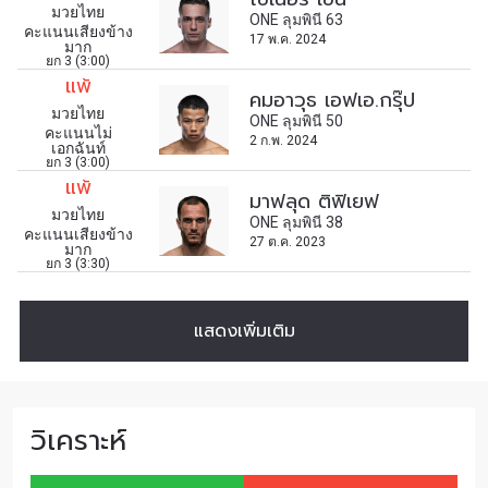
มวยไทย
การส่งแบบฟอร์มนี้ถือว่าท่านให้ความยินยอมให้เรา
ONE ลุมพินี 63
คะแนนเสียงข้าง
17 พ.ค. 2024
รวบรวม ใช้งาน และเปิดเผยข้อมูลของท่านภายใต้
มาก
ยก 3 (3:00)
นโยบายความเป็นส่วนตัวของเรา ท่านสามารถ
แพ้
คมอาวุธ เอฟเอ.กรุ๊ป
ยกเลิกการสมัครรับข่าวสารได้ตลอดเวลา
มวยไทย
ONE ลุมพินี 50
คะแนนไม่
2 ก.พ. 2024
เอกฉันท์
ยก 3 (3:00)
แพ้
มาฟลุด ติฟิเยฟ
มวยไทย
ONE ลุมพินี 38
คะแนนเสียงข้าง
27 ต.ค. 2023
มาก
ยก 3 (3:30)
แสดงเพิ่มเติม
วิเคราะห์