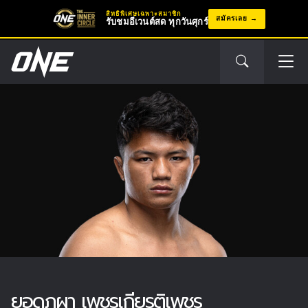
สิทธิพิเศษเฉพาะสมาชิก
สมัครเลย
รับชมอีเวนต์สด ทุกวันศุกร์
ยอดภูผา เพชรเกียรติเพชร