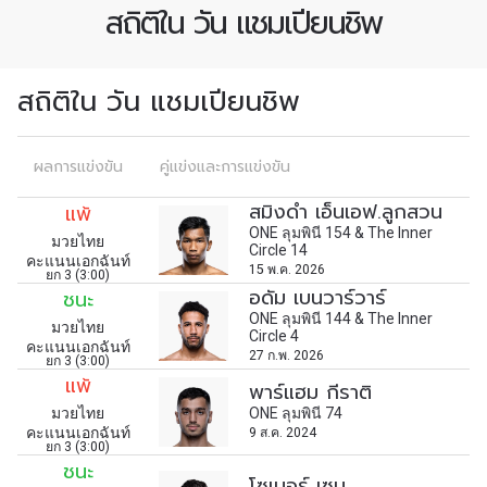
สถิติใน วัน แชมเปียนชิพ
สถิติใน วัน แชมเปียนชิพ
สมัครเพื่อไม่พลาดข่าวเด็ด
ผลการแข่งขัน
คู่แข่งและการแข่งขัน
เพื่อไม่พลาดข่าวสารของ ONE รีบลงทะเบียนตอนนี้
สมิงดำ เอ็นเอฟ.ลูกสวน
แพ้
เพื่อรับข้อมูลอัปเดตล่าสุดก่อนใคร รวมทั้งข้อเสนอ
ONE ลุมพินี 154 & The Inner
และสิทธิพิเศษในการเลือกที่นั่งที่ดีที่สุดในสนาม
มวยไทย
Circle 14
คะแนนเอกฉันท์
อีเมล
15 พ.ค. 2026
ยก 3 (3:00)
คู่แข่ง
อดัม เบนวาร์วาร์
ชนะ
ONE ลุมพินี 144 & The Inner
มวยไทย
Circle 4
คะแนนเอกฉันท์
อีเวนต์
ชื่อ
27 ก.พ. 2026
ยก 3 (3:00)
แพ้
พาร์แฮม กีราติ
มวยไทย
ONE ลุมพินี 74
คะแนนเอกฉันท์
9 ส.ค. 2024
ดูไฮไลต์การแข่งขัน
ยก 3 (3:00)
สมัคร
ชนะ
โซเนอร์ เซน