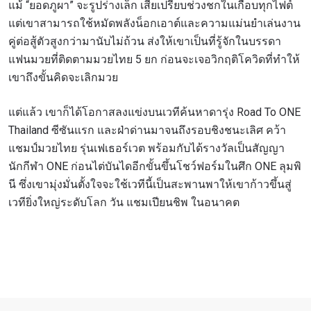
แม้ “ยอดภูผา” จะรูปร่างเล็ก เสียเปรียบช่วงชกในเกือบทุกไฟต์
แต่เขาสามารถใช้หมัดพลังน็อกเอาต์และความแม่นยำเล่นงาน
คู่ต่อสู้ตัวสูงกว่ามานับไม่ถ้วน ส่งให้เขาเป็นที่รู้จักในบรรดา
แฟนมวยที่ติดตามมวยไทย 5 ยก ก่อนจะเจอวิกฤติโควิดที่ทำให้
เขาถึงขั้นคิดจะเลิกมวย
แต่แล้ว เขาก็ได้โอกาสลงแข่งบนเวทีค้นหาดารุ่ง Road To ONE
Thailand ซีซันแรก และฝ่าด่านมาจนถึงรอบชิงชนะเลิศ คว้า
แชมป์มวยไทย รุ่นเฟเธอร์เวต พร้อมกับได้รางวัลเป็นสัญญา
นักกีฬา ONE ก่อนไต่บันไดอีกขั้นขึ้นโชว์ฟอร์มในศึก ONE ลุมพิ
นี ซึ่งเขามุ่งมั่นตั้งใจจะใช้เวทีนี้เป็นสะพานพาให้เขาก้าวขึ้นสู่
เวทียิ่งใหญ่ระดับโลก วัน แชมเปียนชิพ ในอนาคต